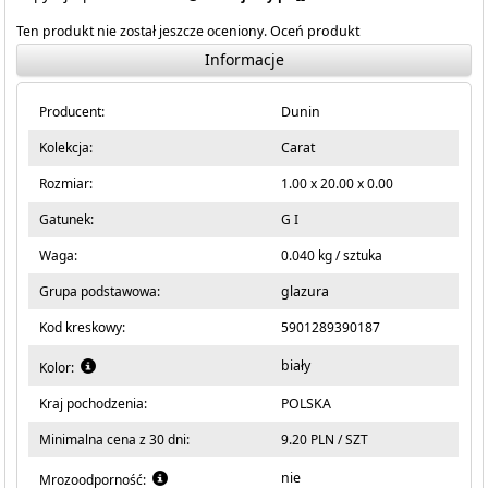
Ten produkt nie został jeszcze oceniony.
Oceń produkt
Informacje
Producent:
Dunin
Kolekcja:
Carat
Rozmiar:
1.00 x 20.00 x 0.00
Gatunek:
G I
Waga:
0.040 kg / sztuka
Grupa podstawowa:
glazura
Kod kreskowy:
5901289390187
biały
Kolor:
Kraj pochodzenia:
POLSKA
Minimalna cena z 30 dni:
9.20 PLN / SZT
nie
Mrozoodporność: