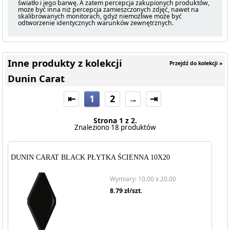
światło i jego barwę. A zatem percepcja zakupionych produktów,
może być inna niż percepcja zamieszczonych zdjęć, nawet na
skalibrowanych monitorach, gdyż niemożliwe może być
odtworzenie identycznych warunków zewnętrznych.
Inne produkty z kolekcji
Przejdź do kolekcji »
Dunin Carat
⇤
1
2
→
⇥
Strona 1 z 2.
Znaleziono 18 produktów
DUNIN CARAT BLACK PŁYTKA ŚCIENNA 10X20
Wymiary: 10.00 x 20.00
8.79
zł/szt.