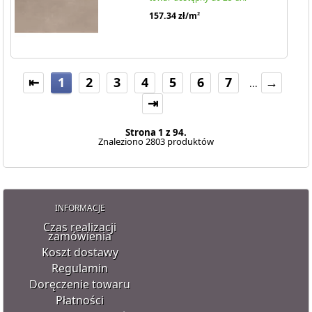
157.34
zł/m
2
⇤
1
2
3
4
5
6
7
→
...
⇥
Strona 1 z 94.
Znaleziono 2803 produktów
INFORMACJE
Czas realizacji
zamówienia
Koszt dostawy
Regulamin
Doręczenie towaru
Płatności