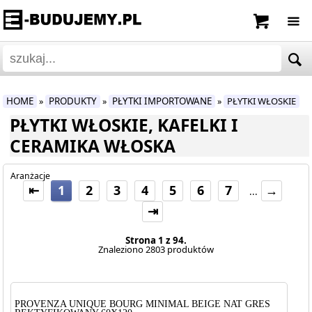
HOME
PRODUKTY
PŁYTKI IMPORTOWANE
PŁYTKI WŁOSKIE
»
»
»
PŁYTKI WŁOSKIE, KAFELKI I
CERAMIKA WŁOSKA
Aranżacje
⇤
1
2
3
4
5
6
7
→
...
⇥
Strona 1 z 94.
Znaleziono 2803 produktów
PROVENZA UNIQUE BOURG MINIMAL BEIGE NAT GRES