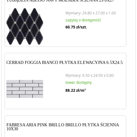
TUBĄDZIN ABISSO NAVY MOZAIKA ŚCIENNA 29.8X27
Wymiary: 29.80 x 27.00 x 1.00
zapytaj o dostępność
60.75
zł/szt.
CERRAD FOGGIA BIANCO PŁYTKA ELEWACYJNA 6.5X24.5
Wymiary: 6.50 x 24.50 x 0.80
towar dostępny
88.22
zł/m
2
FABRESA ARIA PINK BRILLO BRILLO PŁYTKA ŚCIENNA
10X30