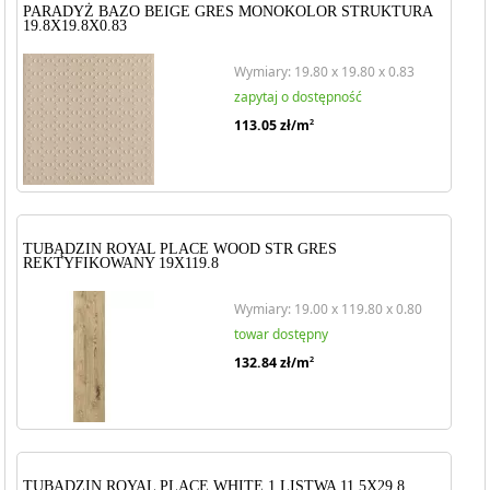
strukturalnych jest stosunkowo prosty i może być przeprowadzony
PARADYŻ BAZO BEIGE GRES MONOKOLOR STRUKTURA
przez doświadczonego majstra lub samodzielnego wykonawcę.
19.8X19.8X0.83
Wymiary: 19.80 x 19.80 x 0.83
zapytaj o dostępność
113.05
zł/m
2
TUBĄDZIN ROYAL PLACE WOOD STR GRES
REKTYFIKOWANY 19X119.8
Wymiary: 19.00 x 119.80 x 0.80
towar dostępny
132.84
zł/m
2
TUBĄDZIN ROYAL PLACE WHITE 1 LISTWA 11.5X29.8