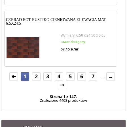
CERRAD ROT RUSTIKO CIENIOWANA ELEWACJA MAT
6.5X24.5
Wymiary: 6.50 x 24.50 x 0.65
towar dostępny
57.15
zł/m
2
⇤
1
2
3
4
5
6
7
→
...
⇥
Strona 1 z 147.
Znaleziono 4408 produktów