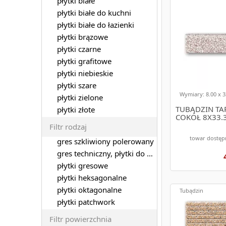
płytki białe
płytki białe do kuchni
płytki białe do łazienki
płytki brązowe
płytki czarne
płytki grafitowe
płytki niebieskie
płytki szare
Wymiary: 8.00 x 3
płytki zielone
TUBĄDZIN TA
płytki złote
COKÓŁ 8X33.
Filtr rodzaj
towar dostęp
gres szkliwiony polerowany
gres techniczny, płytki do garażu
płytki gresowe
płytki heksagonalne
płytki oktagonalne
Tubądzin
płytki patchwork
Filtr powierzchnia