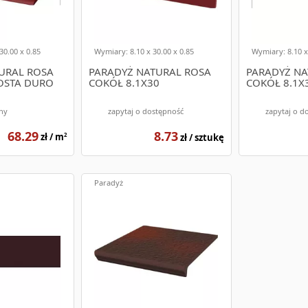
30.00 x 0.85
Wymiary: 8.10 x 30.00 x 0.85
Wymiary: 8.10 x
URAL ROSA
PARADYŻ NATURAL ROSA
PARADYŻ N
OSTA DURO
COKÓŁ 8.1X30
COKÓŁ 8.1X
ny
zapytaj o dostępność
zapytaj o d
68.29
8.73
zł / m
zł / sztukę
2
Paradyż