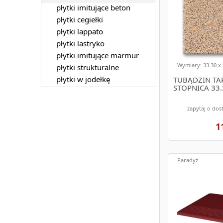
płytki imitujące beton
płytki cegiełki
płytki lappato
płytki lastryko
płytki imitujące marmur
Wymiary: 33.30 x 
płytki strukturalne
płytki w jodełkę
TUBĄDZIN TA
STOPNICA 33.
zapytaj o dos
1
Paradyż