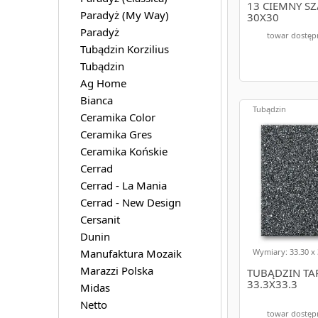
Płytki na
13 CIEMNY SZ
Paradyż (My Way)
30X30
- to popula
Paradyż
dobierzesz 
towar dostęp
Tubądzin Korzilius
Tubądzin
Płytki na
Ag Home
- to kolejny
Bianca
czemu z łat
Tubądzin
Ceramika Color
Płytki sc
Ceramika Gres
Ceramika Końskie
- to ogólna
potrzeb i gu
Cerrad
Cerrad - La Mania
Cerrad - New Design
Kafelki na sch
Cersanit
Kafelki na schody
Dunin
mogą być stosowa
Manufaktura Mozaik
Wymiary: 33.30 x 
Stopnice 
Marazzi Polska
TUBĄDZIN TA
33.3X33.3
Midas
- w naszej o
warunki atm
Netto
towar dostęp