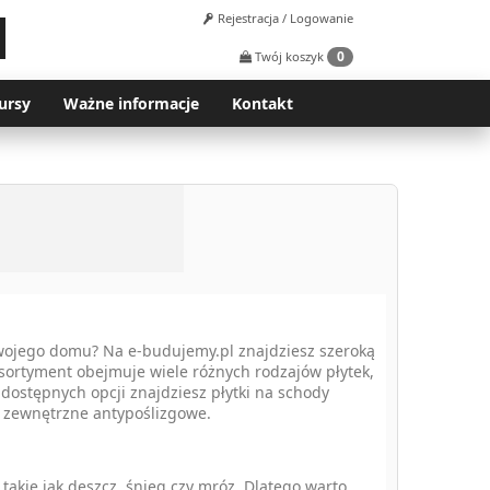
Rejestracja / Logowanie
0
Twój koszyk
ursy
Ważne informacje
Kontakt
Twojego domu? Na e-budujemy.pl znajdziesz szeroką
sortyment obejmuje wiele różnych rodzajów płytek,
dostępnych opcji znajdziesz płytki na schody
y zewnętrzne antypoślizgowe.
kie jak deszcz, śnieg czy mróz. Dlatego warto