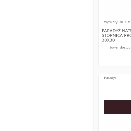
Wymiary: 30.00 x 
PARADYŻ NAT
STOPNICA PR
30X30
towar dostęp
Paradyż