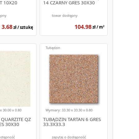
T 10X20
14 CZARNY GRES 30X30
zorów i kolorów, dzięki czemu z łatwością
ępny
towar dostępny
3.68
104.98
zł / sztukę
zł / m
2
 są w różnorodnych kolorach i wzorach, dzięki
Tubądzin
ępne na e-budujemy.pl. Niezależnie od Twoich
ont schodów. Są one łatwe w utrzymaniu czystości i
x 30.00 x 0.80
Wymiary: 33.30 x 33.30 x 0.80
QUARZITE QZ
TUBĄDZIN TARTAN 6 GRES
ES 30X30
33.3X33.3
ak gres, porcelana czy klinkier. Są one odporne na
ostępność
zapytaj o dostępność