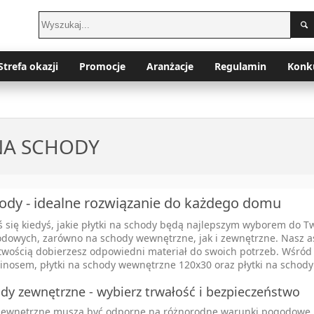
Strefa okazji
Promocje
Aranżacje
Regulamin
Konk
NA SCHODY
hody - idealne rozwiązanie do każdego domu
ś się kiedyś, jakie płytki na schody będą najlepszym wyborem do 
hodowych, zarówno na schody wewnętrzne, jak i zewnętrzne. Nasz a
atwością dobierzesz odpowiedni materiał do swoich potrzeb. Wśród 
inosem, płytki na schody wewnętrzne 120x30 oraz płytki na schod
ody zewnętrzne - wybierz trwałość i bezpieczeństwo
 zewnętrzne muszą być odporne na różnorodne warunki pogodowe, ta