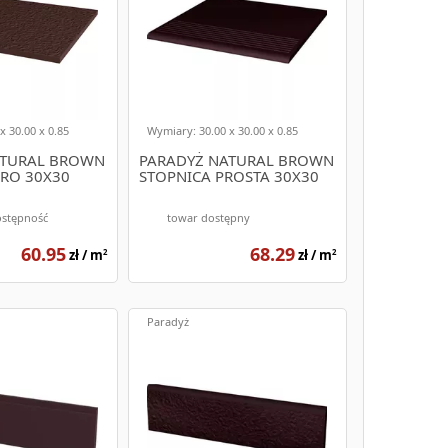
x 30.00 x 0.85
Wymiary: 30.00 x 30.00 x 0.85
ATURAL BROWN
PARADYŻ NATURAL BROWN
URO 30X30
STOPNICA PROSTA 30X30
ostępność
towar dostępny
60.95
68.29
zł / m
zł / m
2
2
Paradyż