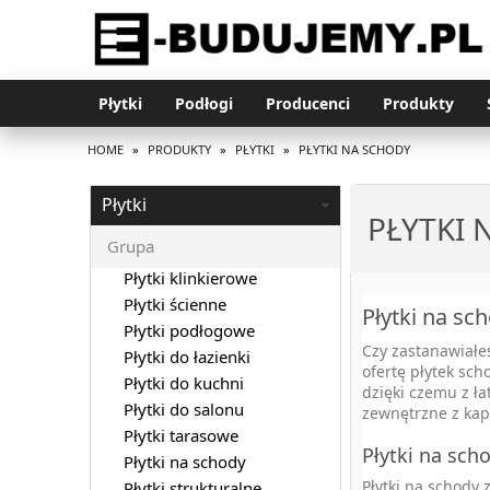
Płytki
Podłogi
Producenci
Produkty
HOME
»
PRODUKTY
»
PŁYTKI
»
PŁYTKI NA SCHODY
Płytki
PŁYTKI 
Grupa
Płytki klinkierowe
Płytki ścienne
Płytki na sc
Płytki podłogowe
Czy zastanawiałe
Płytki do łazienki
ofertę płytek sc
Płytki do kuchni
dzięki czemu z ł
Płytki do salonu
zewnętrzne z kap
Płytki tarasowe
Płytki na sch
Płytki na schody
Płytki na schody
Płytki strukturalne