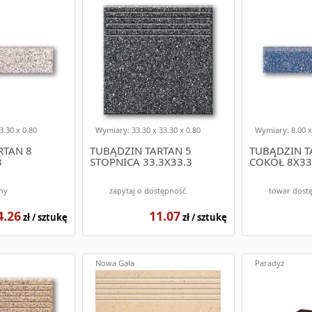
3.30 x 0.80
Wymiary: 33.30 x 33.30 x 0.80
Wymiary: 8.00 x
RTAN 8
TUBĄDZIN TARTAN 5
TUBĄDZIN T
3
STOPNICA 33.3X33.3
COKÓŁ 8X33
ny
zapytaj o dostępność
towar dost
4.26
11.07
zł / sztukę
zł / sztukę
Nowa Gala
Paradyż