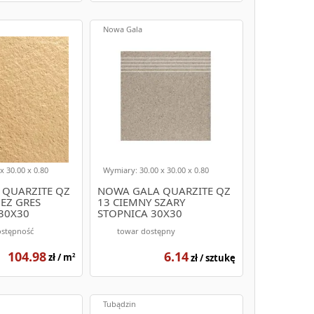
z wszystko, czego potrzebujesz. Oferujemy szeroką
, kolorach i wzorach. Nasze płytki schodowe są
nie klientów. Zapraszamy do zapoznania się z naszą
Nowa Gala
x 30.00 x 0.80
Wymiary: 30.00 x 30.00 x 0.80
QUARZITE QZ
NOWA GALA QUARZITE QZ
EŻ GRES
13 CIEMNY SZARY
30X30
STOPNICA 30X30
ostępność
towar dostępny
104.98
6.14
zł / m
zł / sztukę
2
Tubądzin