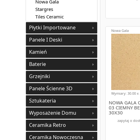
Nowa Gala
Gres na s
Stargres
Tiles Ceramic
- gres to un
różnorodnoś
Płytki Importowane
Nowa Gala
Panele I Deski
Zakupy na e-
Wybierając płytk
Kamień
Współpracujemy 
Nasza oferta obe
Baterie
Dzięki naszej sze
Grzejniki
Szybka i wy
Panele Ścienne 3D
Na e-budujemy.pl
Wymiary: 30.00 x 
Możesz być pewie
Sztukateria
NOWA GALA Q
03 CIEMNY BE
Profesjonaln
Wyposażenie Domu
30X30
W przypadku wątp
zapytaj o dos
doradzić Ci, jaki
Ceramika Retro
antypoślizgowe b
Ceramika Nowoczesna