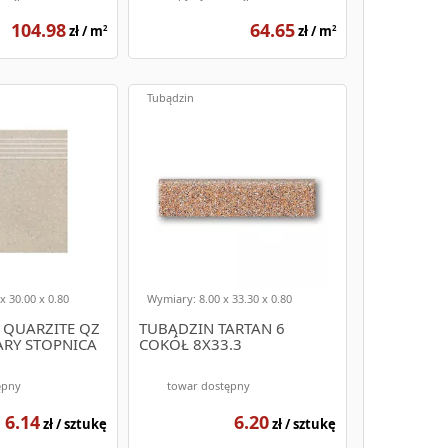
104.98
64.65
zł / m
zł / m
2
2
e, jak i wewnętrzne. Dzięki swojej wytrzymałości i
Tubądzin
en
kty najwyższej jakości w konkurencyjnych cenach.
wnić naszym Klientom zadowolenie z zakupów.
, które z pewnością spełnią Twoje oczekiwania.
a schody będzie dla Ciebie prosty i przyjemny.
ygodną dostawę zakupionych płytek na schody.
x 30.00 x 0.80
Wymiary: 8.00 x 33.30 x 0.80
nym stanie.
QUARZITE QZ
TUBĄDZIN TARTAN 6
ARY STOPNICA
COKÓŁ 8X33.3
dy, nasi specjaliści z chęcią Ci pomogą. Możemy
ępny
towar dostępny
trzne 120x30 czy płytki na schody zewnętrzne
najdziemy idealne rozwiązanie dla Twoich schodów.
6.14
6.20
zł / sztukę
zł / sztukę