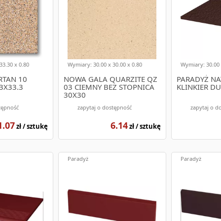
33.30 x 0.80
Wymiary: 30.00 x 30.00 x 0.80
Wymiary: 30.00 
RTAN 10
NOWA GALA QUARZITE QZ
PARADYŻ N
3X33.3
03 CIEMNY BEŻ STOPNICA
KLINKIER D
30X30
tępność
zapytaj o dostępność
zapytaj o d
1.07
6.14
zł / sztukę
zł / sztukę
Paradyż
Paradyż