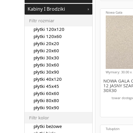
Jeśli szukasz ide
gamę płytek na s
Kabiny I Brodziki
wykonane z najle
Nowa Gala
ofertą i życzymy
Filtr rozmiar
płytki 120x120
płytki 120x60
płytki 20x20
płytki 20x60
płytki 30x30
płytki 30x60
płytki 30x90
Wymiary: 30.00 x 
płytki 40x120
NOWA GALA Q
12 JASNY SZA
płytki 45x45
30X30
płytki 60x60
towar dostęp
płytki 80x80
płytki 90x90
Filtr kolor
płytki beżowe
Tubądzin