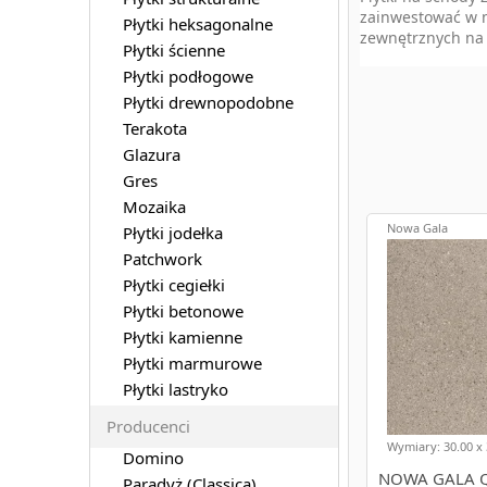
zainwestować w m
Płytki heksagonalne
zewnętrznych na 
Płytki ścienne
Płytki podłogowe
Gres na s
Płytki drewnopodobne
- gres to ma
Terakota
jak gres ba
Glazura
Gres
Płytki na
Mozaika
- to doskona
Nowa Gala
Płytki jodełka
umożliwiają
Patchwork
Płytki na
Płytki cegiełki
Płytki betonowe
- to kolejne
ślizganiu s
Płytki kamienne
Płytki marmurowe
Płytki lastryko
Płytki na sch
Producenci
Płytki na schody 
znajdziesz szero
Wymiary: 30.00 x 
Domino
NOWA GALA Q
Paradyż (Classica)