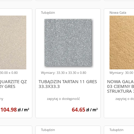
alnych płytek na schody, e-budujemy.pl to miejsce, gdzie znajdzies
chody, zarówno wewnętrzne, jak i zewnętrzne, w różnych kształtach
pszych materiałów, a ich jakość potwierdzają liczne pozytywne opi
Tubądzin
Nowa Gala
 udanych zakupów!
30.00 x 0.80
Wymiary: 33.30 x 33.30 x 0.80
Wymiary: 30.00 
UARZITE QZ
TUBĄDZIN TARTAN 11 GRES
NOWA GALA 
RY GRES
33.3X33.3
03 CIEMNY B
STRUKTURA 
ny
zapytaj o dostępność
zapytaj o d
104.98
64.65
zł / m
zł / m
2
2
Tubądzin
Tubądzin