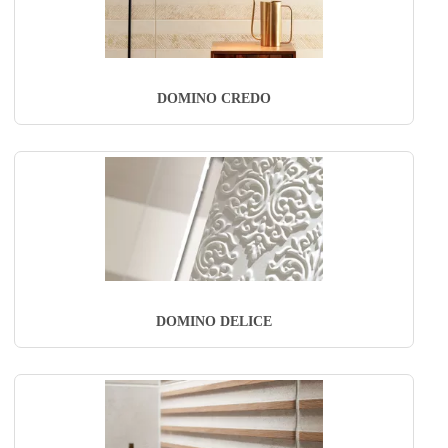
DOMINO CREDO
DOMINO DELICE