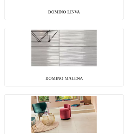
DOMINO LINVA
DOMINO MALENA