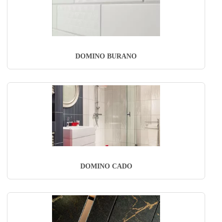
DOMINO BURANO
DOMINO CADO