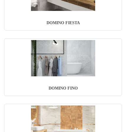
DOMINO FIESTA
DOMINO FINO