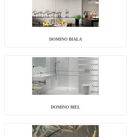
DOMINO BIAŁA
DOMINO BIEL