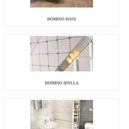
DOMINO HASS
DOMINO IDYLLA