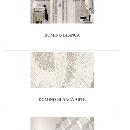
DOMINO BLANCA
DOMINO BLANCA ARTE