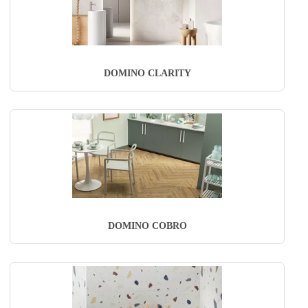
DOMINO CLARITY
DOMINO COBRO