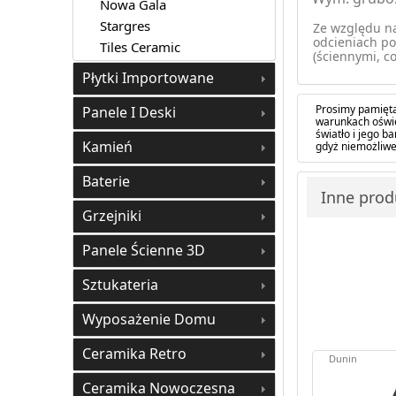
Nowa Gala
Stargres
Ze względu na
odcieniach po
Tiles Ceramic
(ściennymi, co
Płytki Importowane
Prosimy pamięta
Panele I Deski
warunkach oświe
światło i jego 
Kamień
gdyż niemożliwe
Baterie
Inne produ
Grzejniki
Panele Ścienne 3D
Sztukateria
Wyposażenie Domu
Ceramika Retro
Dunin
Ceramika Nowoczesna