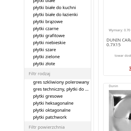
płytki białe
płytki białe do kuchni
płytki białe do łazienki
płytki brązowe
płytki czarne
Wymiary: 0.70 
płytki grafitowe
DUNIN CARA
płytki niebieskie
0.7X15
płytki szare
towar dos
płytki zielone
płytki złote
Filtr rodzaj
gres szkliwiony polerowany
Dunin
gres techniczny, płytki do garażu
płytki gresowe
płytki heksagonalne
płytki oktagonalne
płytki patchwork
Filtr powierzchnia