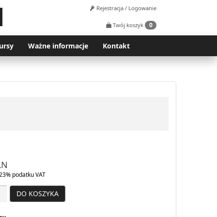
Rejestracja / Logowanie
0
Twój koszyk
ursy
Ważne informacje
Kontakt
LN
23% podatku VAT
DO KOSZYKA