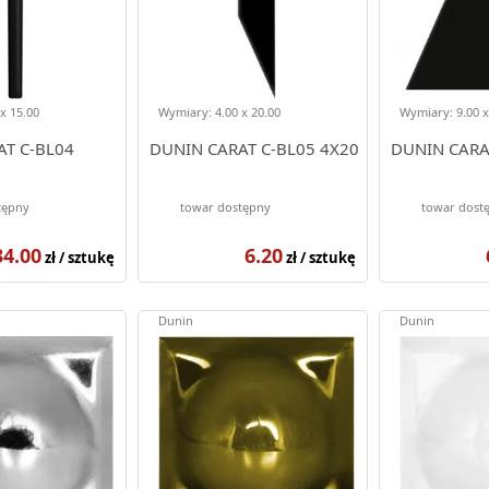
x 15.00
Wymiary: 4.00 x 20.00
Wymiary: 9.00 x
T C-BL04
DUNIN CARAT C-BL05 4X20
DUNIN CARA
tępny
towar dostępny
towar dost
34.00
6.20
zł / sztukę
zł / sztukę
Dunin
Dunin