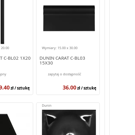
 20.00
Wymiary: 15.00 x 30.00
T C-BL02 1X20
DUNIN CARAT C-BL03
15X30
ępny
zapytaj o dostępność
9.40
36.00
zł / sztukę
zł / sztukę
Dunin