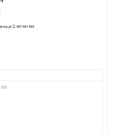
ny
jemy.pl
607 661 893
szt.