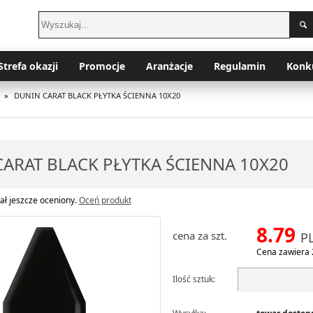
Strefa okazji
Promocje
Aranżacje
Regulamin
Konk
»
DUNIN CARAT BLACK PŁYTKA ŚCIENNA 10X20
ARAT BLACK PŁYTKA ŚCIENNA 10X20
ał jeszcze oceniony.
Oceń produkt
8.79
cena za szt.
P
Cena zawiera 
Ilość sztuk: