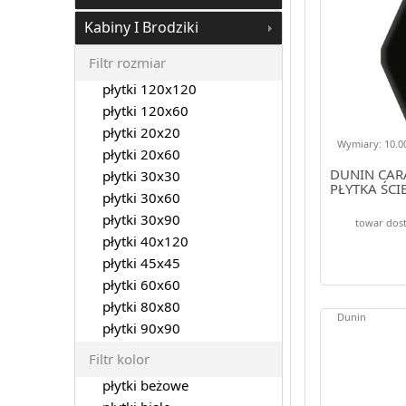
Kabiny I Brodziki
Filtr rozmiar
płytki 120x120
płytki 120x60
płytki 20x20
Wymiary: 10.00
płytki 20x60
DUNIN CAR
płytki 30x30
PŁYTKA ŚCI
płytki 30x60
płytki 30x90
towar dos
płytki 40x120
płytki 45x45
płytki 60x60
płytki 80x80
Dunin
płytki 90x90
Filtr kolor
płytki beżowe