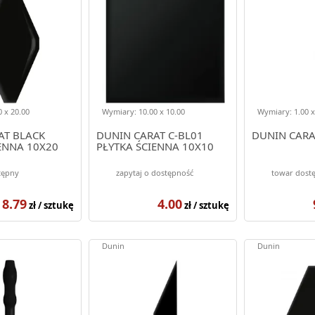
 x 20.00
Wymiary: 10.00 x 10.00
Wymiary: 1.00 x
AT BLACK
DUNIN CARAT C-BL01
DUNIN CARA
ENNA 10X20
PŁYTKA ŚCIENNA 10X10
tępny
zapytaj o dostępność
towar dost
8.79
4.00
zł / sztukę
zł / sztukę
Dunin
Dunin