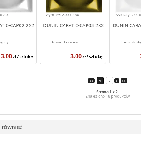
x 2.00
Wymiary: 2.00 x 2.00
Wymiary: 2.00 x
T C-CAP02 2X2
DUNIN CARAT C-CAP03 2X2
DUNIN CARA
tępny
towar dostępny
towar dost
3.00
3.00
zł / sztukę
zł / sztukę
<<
1
2
>
>>
Strona 1 z 2.
Znaleziono 18 produktów
i również