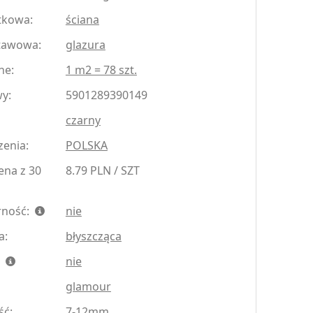
tkowa:
ściana
tawowa:
glazura
ne:
1 m2 = 78 szt.
y:
5901289390149
czarny
zenia:
POLSKA
ena z 30
8.79 PLN / SZT
rność:
nie
a:
błyszcząca
:
nie
glamour
ść:
7-12mm