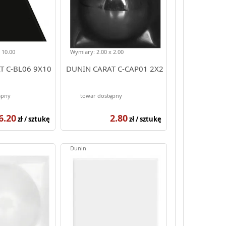
 10.00
Wymiary: 2.00 x 2.00
T C-BL06 9X10
DUNIN CARAT C-CAP01 2X2
ępny
towar dostępny
6.20
2.80
zł / sztukę
zł / sztukę
Dunin