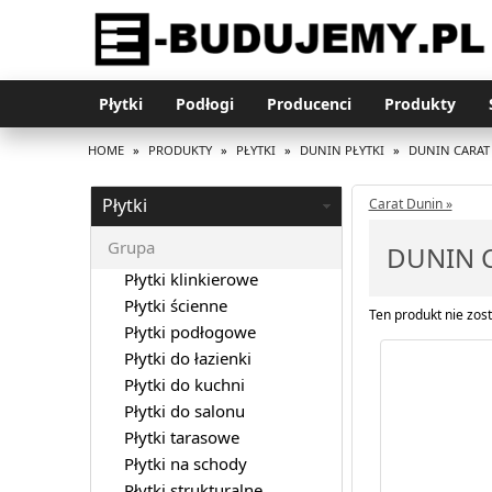
Płytki
Podłogi
Producenci
Produkty
HOME
»
PRODUKTY
»
PŁYTKI
»
DUNIN PŁYTKI
»
DUNIN CARAT
Płytki
Carat Dunin »
Grupa
DUNIN C
Płytki klinkierowe
Płytki ścienne
Ten produkt nie zost
Płytki podłogowe
Płytki do łazienki
Płytki do kuchni
Płytki do salonu
Płytki tarasowe
Płytki na schody
Płytki strukturalne