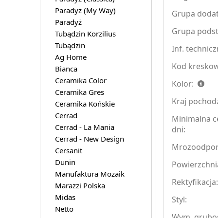
Paradyż (My Way)
Grupa doda
Paradyż
Grupa pods
Tubądzin Korzilius
Tubądzin
Inf. technicz
Ag Home
Kod kreskow
Bianca
Ceramika Color
Kolor:
Ceramika Gres
Kraj pochod
Ceramika Końskie
Cerrad
Minimalna c
Cerrad - La Mania
dni:
Cerrad - New Design
Mrozoodpo
Cersanit
Dunin
Powierzchni
Manufaktura Mozaik
Rektyfikacja
Marazzi Polska
Midas
Styl:
Netto
Wym. grubo