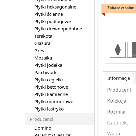
Płytki heksagonalne
Zobacz w saloni
Płytki ścienne
Płytki podłogowe
Płytki drewnopodobne
Terakota
Glazura
Gres
Mozaika
Płytki jodełka
Patchwork
Informacje
Płytki cegiełki
Płytki betonowe
Producent:
Płytki kamienne
Kolekcja:
Płytki marmurowe
Płytki lastryko
Rozmiar:
Producenci
Gatunek:
Domino
Waga:
Paradyż (Classica)