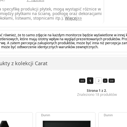
 specyfikę produkcji płytek, mogą wystąpić różnice w
między płytkami na ścianę, podłogę oraz dekoracjami
kołami, listwami, stopnicami itp.).
Więcej>>
ć również, że to samo zdjęcie na każdym monitorze będzie wyświetlone w innej k
tleniowych, które mają istotny wpływ na wygląd prezentowanych produktów. Pro
barwę. A zatem percepcja zakupionych produktów, może być inna niż percepcja z
 może być odtworzenie identycznych warunków zewnętrznych.
kty z kolekcji Carat
<<
1
2
>
>>
Strona 1 z 2.
Znaleziono 18 produktów
Dunin
Dunin