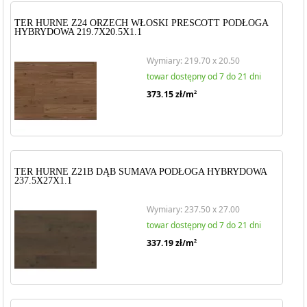
TER HURNE Z24 ORZECH WŁOSKI PRESCOTT PODŁOGA
HYBRYDOWA 219.7X20.5X1.1
Wymiary: 219.70 x 20.50
towar dostępny od 7 do 21 dni
373.15
zł/m
2
TER HURNE Z21B DĄB SUMAVA PODŁOGA HYBRYDOWA
237.5X27X1.1
Wymiary: 237.50 x 27.00
towar dostępny od 7 do 21 dni
337.19
zł/m
2