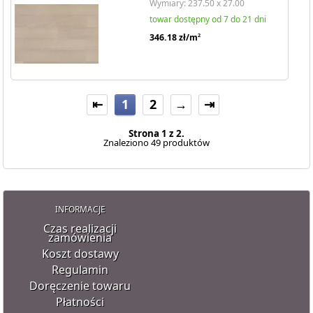
Wymiary: 237.50 x 27.00
towar dostępny od 7 do 21 dni
346.18
zł/m
2
⇤
1
2
→
⇥
Strona 1 z 2.
Znaleziono 49 produktów
INFORMACJE
Czas realizacji
zamówienia
Koszt dostawy
Regulamin
Doręczenie towaru
Płatności