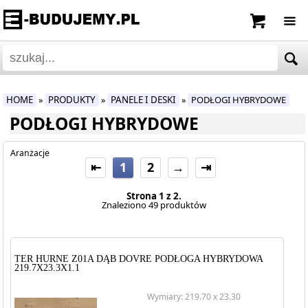
HOME
PRODUKTY
PANELE I DESKI
PODŁOGI HYBRYDOWE
»
»
»
PODŁOGI HYBRYDOWE
Aranżacje
⇤
1
2
→
⇥
Strona 1 z 2.
Znaleziono 49 produktów
TER HURNE Z01A DĄB DOVRE PODŁOGA HYBRYDOWA
219.7X23.3X1.1
Wymiary: 219.70 x 23.30