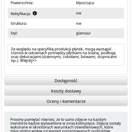
Powierzchnia:
błyszcząca
nie
Rektyfikacja:
Struktura:
nie
Styl:
glamour
Ze względu na specyfikę produkcji płytek, mogą wystąpić
różnice w odcieniach pomiędzy płytkami na ścianę, podłogę
oraz dekoracjami (ściennymi, cokołami, listwami, stopnicami
itp.).
Więcej>>
Dostępność
Koszty dostawy
Oceny i komentarze
Prosimy pamiętać również, że to samo zdjęcie na każdym
monitorze będzie wyświetlone w innej kolorystyce. Zdjęcia zostały
wykonane w określonych warunkach oświetleniowych, które
mają istotny wpływ na wygląd prezentowanych produktów.