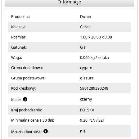
Informacje
Producent:
Dunin
Kolekcja:
Carat
Rozmiar:
1.00 x 20.00 x 0.00
Gatunek:
G I
Waga:
0.040 kg / sztuka
Grupa dodatkowa:
cygaro
Grupa podstawowa:
glazura
Kod kreskowy:
5901289390248
czarny
Kolor:
Kraj pochodzenia:
POLSKA
Minimalna cena z 30 dni:
9.20 PLN / SZT
nie
Mrozoodporność: