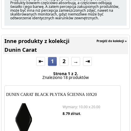
Produkty bowiem częściowo absorbują, a częściowo odbijają
światło i jego barwę. A zatem percepcja zakupionych produktów,
może być inna niż percepcja zamieszczonych zdjęć, nawet na
skalibrowanych monitorach, gdyż niemożliwe może być
odtworzenie identycznych warunków zewnętrznych.
Inne produkty z kolekcji
Przejdź do kolekcji »
Dunin Carat
⇤
1
2
→
⇥
Strona 1 z 2.
Znaleziono 18 produktów
DUNIN CARAT BLACK PŁYTKA ŚCIENNA 10X20
Wymiary: 10.00 x 20.00
8.79
zł/szt.