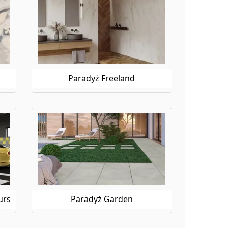
Paradyż Freeland
urs
Paradyż Garden