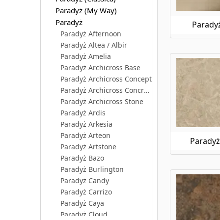
marmurowych, któr
Paradyż (My Way)
utrzymania czysto
Paradyż
Paradyż
Paradyż Afternoon
Paradyż płyt
Paradyż Altea / Albir
Podłogi w naszyc
Paradyż Amelia
rozwiązania. Par
Paradyż Archicross Base
długie lata. Wybi
Paradyż Archicross Concept
Płytki zielone 
Paradyż Archicross Concrete
Paradyż Archicross Stone
Jeśli chcesz wpr
Paradyż Ardis
budujemy.pl znajd
Paradyż Arkesia
sprawdzą się zaró
Paradyż Arteon
Paradyż
Płytki do kuc
Paradyż Artstone
Paradyż Bazo
Kuchnia to serce 
która sprawdzi s
Paradyż Burlington
która będzie nie 
Paradyż Candy
Paradyż Carrizo
Płytki turkuso
Paradyż Caya
Turkus to kolor, 
Paradyż Cloud