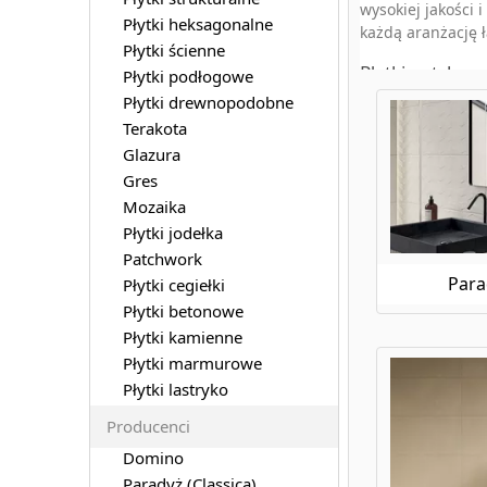
wysokiej jakości 
Płytki heksagonalne
każdą aranżację ł
Płytki ścienne
Płytki patchwo
Płytki podłogowe
Płytki drewnopodobne
Jeśli chcesz doda
budujemy.pl dostę
Terakota
sprawia, że każdy
Glazura
Gres
Paradyż płytk
Mozaika
Chcesz wprowadzić
Płytki jodełka
doskonałe rozwią
Patchwork
łazienkach, łączą
Para
Płytki cegiełki
Złote płytki P
Płytki betonowe
Płytki kamienne
Dla tych, którzy 
Płytki marmurowe
różnych odcieniac
jak i salonie czy s
Płytki lastryko
Płytki imitują
Producenci
Marmur to synoni
Domino
Twojego domu bez
Paradyż (Classica)