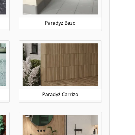
no w łazience, kuchni, jak i salonie, dodając
sz produkt najwyższej jakości, który spełni Twoje
ą ofertą i wybierz płytki, które najlepiej wpasują się
Paradyż Bazo
 kuchni, salonu czy sypialni, na e-budujemy.pl
 i zadowolenia z efektu końcowego. Zaufaj jakości i
rza zyskają niepowtarzalny charakter i styl.
Paradyż Carrizo