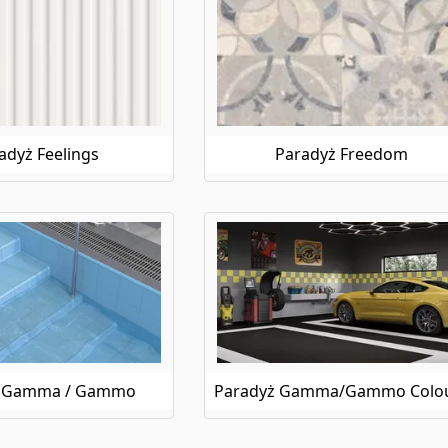
adyż Feelings
Paradyż Freedom
ż Gamma / Gammo
Paradyż Gamma/Gammo Colo