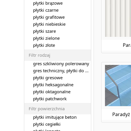
Paradyż U102
płytki brązowe
Paradyż U103
płytki czarne
Paradyż U133
płytki grafitowe
Paradyż Uniwersalne Dekoracje
płytki niebieskie
Paradyż Viano
płytki szare
Paradyż Wildland
płytki zielone
Paradyż Willow
Par
płytki złote
Filtr rodzaj
gres szkliwiony polerowany
gres techniczny, płytki do garażu
płytki gresowe
płytki heksagonalne
płytki oktagonalne
płytki patchwork
Filtr powierzchnia
Parady
płytki imitujące beton
płytki cegiełki
płytki lappato