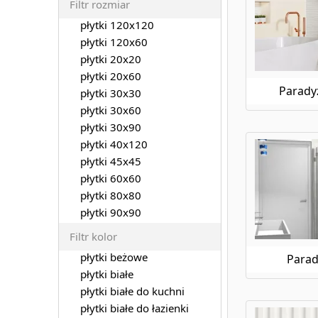
Filtr rozmiar
Paradyż Puris
płytki 120x120
Paradyż Ray
płytki 120x60
Paradyż Rino
Paradyż Rustic Gold
płytki 20x20
Paradyż Rustland
płytki 20x60
Paradyż
Paradyż Salti
płytki 30x30
Paradyż Scandiano
płytki 30x60
Paradyż Scratch
płytki 30x90
Paradyż Semir
płytki 40x120
Paradyż Serene
płytki 45x45
Paradyż Smoothstone
płytki 60x60
Paradyż Spectre
płytki 80x80
Paradyż Sundown
płytki 90x90
Paradyż Sunnydust
Filtr kolor
Paradyż Tamoe
Paradyż Taurus
płytki beżowe
Parady
Paradyż Terrace
płytki białe
Paradyż Trueland
płytki białe do kuchni
Paradyż U101
płytki białe do łazienki