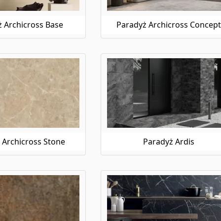
e doskonale sprawdzą się w salonie, sypialni czy łazience. Płytki t
ści.
 Archicross Base
Paradyż Archicross Concept
ki podłogowe
h domach narażone są na wiele czynników zewnętrznych, dlatego w
adyż płytki podłogowe dostępne na e-budujemy.pl to gwarancja soli
erz płytki Paradyż spośród bogatej oferty wzorów i kolorów, które 
Paradyż
owadzić do swojego domu odrobinę natury i świeżości, płytki zielo
ziesz różnorodne odcienie zieleni, które pozwolą Ci stworzyć harmo
wno w łazience, kuchni, jak i w salonie.
 Archicross Stone
Paradyż Ardis
hni na ścianę Paradyż
każdego domu, dlatego warto zadbać o jej wystrój i funkcjonalność.
ię w każdym wnętrzu. Bogata oferta płytek kuchennych dostępna na
tylko piękna, ale także praktyczna.
we Paradyż
który kojarzy się z morskim klimatem i świeżością. Płytki turkusow