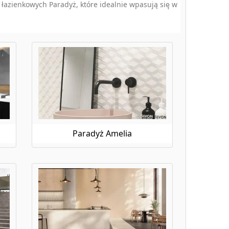
k łazienkowych Paradyż, które idealnie wpasują się w
hwork Paradyż będą doskonałym rozwiązaniem. W e-
tworzyć niepowtarzalne aranżacje. Ich różnorodność
 o jego trwałość? Paradyż płytki drewnopodobne to
tujących drewno, które idealnie sprawdzą się w
Paradyż Amelia
ym wyborem. W e-budujemy.pl dostępne są płytki o
łote płytki Paradyż sprawdzą się zarówno w łazience,
 na wprowadzenie tych atrybutów do wnętrza
.pl znajdziesz różne wzory i kolory płytek