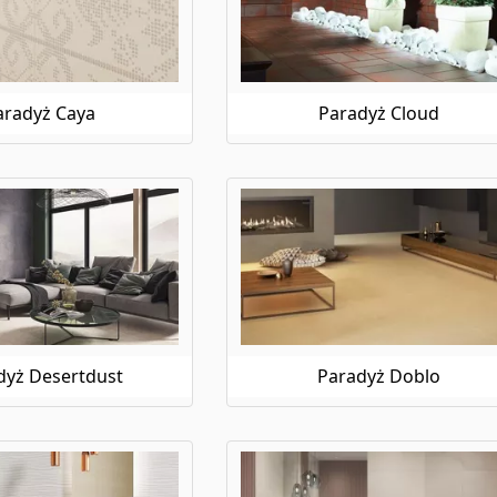
aradyż Caya
Paradyż Cloud
dyż Desertdust
Paradyż Doblo