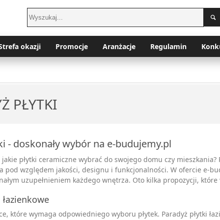
Strefa okazji
Promocje
Aranżacje
Regulamin
Konk
Ż PŁYTKI
ki - doskonały wybór na e-budujemy.pl
 jakie płytki ceramiczne wybrać do swojego domu czy mieszkania? P
a pod względem jakości, designu i funkcjonalności. W ofercie e-bu
nałym uzupełnieniem każdego wnętrza. Oto kilka propozycji, które
i łazienkowe
ce, które wymaga odpowiedniego wyboru płytek. Paradyż płytki łazi