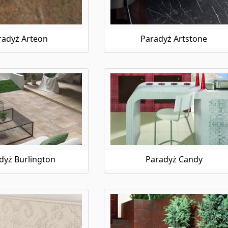
zwykłą atmosferę do swojego wnętrza. Świetnie sprawdzą się zarów
ii i ożywienia.
i ceramiczne Paradyż na e-budujemy.pl, masz pewność, że otrzymuje
zględem estetyki, trwałości i funkcjonalności. Zapoznaj się z szerok
radyż Arteon
Paradyż Artstone
go wnętrza. Bez względu na to, czy poszukujesz płytek do łazienki,
ednie propozycje. Płytki Paradyż to gwarancja satysfakcji z zakupu
rki Paradyż oraz wygodzie zakupów na e-budujemy.pl, a Twoje wnęt
dyż Burlington
Paradyż Candy