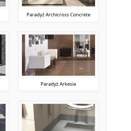
e łączą wyjątkowy wygląd z trwałością i łatwością
Paradyż Archicross Concrete
arto zainwestować w trwałe i estetyczne
dności, wytrzymałości i atrakcyjnego wyglądu na
idealnie wpasują się w Twoje wnętrze.
ne Paradyż będą doskonałym wyborem. W ofercie e-
nijne i relaksujące wnętrza. Zielone płytki Paradyż
Paradyż Arkesia
 Płytki do kuchni na ścianę Paradyż to propozycja,
 e-budujemy.pl pozwoli Ci stworzyć kuchnię marzeń,
e Paradyż dostępne na e-budujemy.pl pozwolą Ci