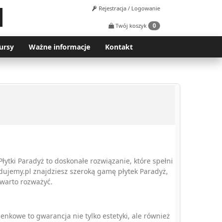
Rejestracja / Logowanie
0
Twój koszyk
ursy
Ważne informacje
Kontakt
łytki Paradyż to doskonałe rozwiązanie, które spełni
dujemy.pl znajdziesz szeroką gamę płytek Paradyż,
 warto rozważyć.
enkowe to gwarancja nie tylko estetyki, ale również