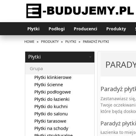
Płytki
Podłogi
Producenci
Produkty
HOME
»
PRODUKTY
»
PŁYTKI
»
PARADYŻ PŁYTKI
Płytki
PARADY
Grupa
Płytki klinkierowe
Płytki ścienne
Paradyż płyt
Płytki podłogowe
Zastanawiasz się,
Płytki do łazienki
Twoje oczekiwani
Płytki do kuchni
które będą dosko
Płytki do salonu
Płytki tarasowe
Paradyż płytk
Płytki na schody
Łazienka to miejs
Płytki strukturalne