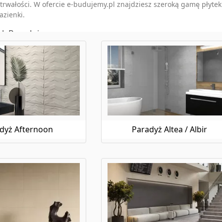
i trwałości. W ofercie e-budujemy.pl znajdziesz szeroką gamę płyte
azienki.
rk Paradyż
ć swojej łazience nieco oryginalności i kreatywności, płytki patc
pne są różnorodne wzory i kolory tych płytek, które pozwolą Ci s
 znajdzie coś dla siebie.
i drewnopodobne
 do swojej łazienki ciepło i przytulność drewna, ale obawiasz się
zanie! W ofercie e-budujemy.pl znajdziesz szeroką gamę płytek imi
c elegancję z praktycznością.
dyż Afternoon
Paradyż Altea / Albir
aradyż
cenią sobie luksus i elegancję, złote płytki Paradyż będą doskonał
h złota, które pozwolą Ci wprowadzić do wnętrza blask i prestiż. Z
ypialni.
ce marmur Paradyż
m luksusu i elegancji. Płytki imitujące marmur Paradyż to sposób
 konieczności inwestowania w drogi materiał. W ofercie e-budujemy