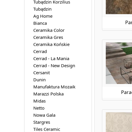
wprowadzić tę nie
Tubądzin Korzilius
Paradyż Craftland
przestrzeni energ
Tubądzin
Paradyż Desertdust
Ag Home
Wybierając płytk
Paradyż Doblo
oczekiwania pod w
Pa
Bianca
Paradyż Effect
w aranżację Twoje
Ceramika Color
Paradyż Elanda / Elando
znajdziesz odpowi
Ceramika Gres
Paradyż Elegantstone
doświadczeniu ma
Ceramika Końskie
Paradyż Elia
Paradyż Emilly / Milio
Cerrad
Paradyż Ennis
Cerrad - La Mania
Paradyż Eremite
Cerrad - New Design
Paradyż Feelings
Cersanit
Paradyż Freedom
Dunin
Paradyż Freeland
Manufaktura Mozaik
Paradyż Gamma / Gammo
Para
Marazzi Polska
Paradyż Gamma/Gammo Colours
Midas
Paradyż Garden
Netto
Paradyż Granddust
Nowa Gala
Paradyż Ibis
Stargres
Paradyż Ilario
Tiles Ceramic