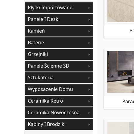
Paradyż Intero
Płytki Importowane
Paradyż Lightstone
Paradyż Livia
Panele I Deski
Paradyż Macroside
Paradyż Marvelstone
P
Kamień
Paradyż Mattone
Paradyż Minirock
Baterie
Paradyż Minster
Grzejniki
Paradyż Modern
Paradyż Modernizm
Panele Ścienne 3D
Paradyż Monpelli
Paradyż Morning
Sztukateria
Paradyż Natural
Wyposażenie Domu
Paradyż Natural Rocks
Paradyż Neve
Ceramika Retro
Para
Paradyż Neve Creative
Paradyż Nightwish
Ceramika Nowoczesna
Paradyż Optimal 2.0
Kabiny I Brodziki
Paradyż Path
Paradyż Pure Art