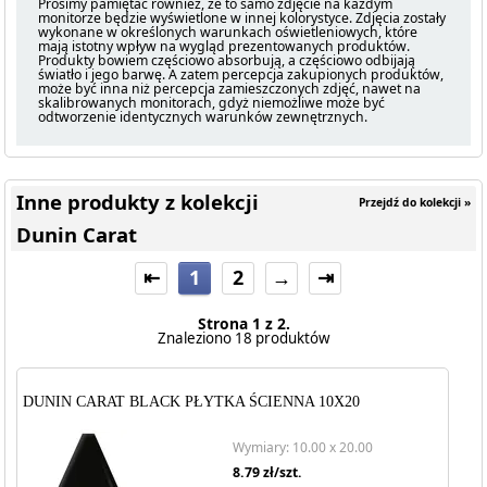
Prosimy pamiętać również, że to samo zdjęcie na każdym
monitorze będzie wyświetlone w innej kolorystyce. Zdjęcia zostały
wykonane w określonych warunkach oświetleniowych, które
mają istotny wpływ na wygląd prezentowanych produktów.
Produkty bowiem częściowo absorbują, a częściowo odbijają
światło i jego barwę. A zatem percepcja zakupionych produktów,
może być inna niż percepcja zamieszczonych zdjęć, nawet na
skalibrowanych monitorach, gdyż niemożliwe może być
odtworzenie identycznych warunków zewnętrznych.
Inne produkty z kolekcji
Przejdź do kolekcji »
Dunin Carat
⇤
1
2
→
⇥
Strona 1 z 2.
Znaleziono 18 produktów
DUNIN CARAT BLACK PŁYTKA ŚCIENNA 10X20
Wymiary: 10.00 x 20.00
8.79
zł/szt.