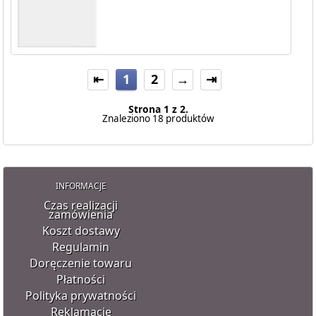
⇤
1
2
→
⇥
Strona 1 z 2.
Znaleziono 18 produktów
INFORMACJE
Czas realizacji
zamówienia
Koszt dostawy
Regulamin
Doręczenie towaru
Płatności
Polityka prywatności
Reklamacje