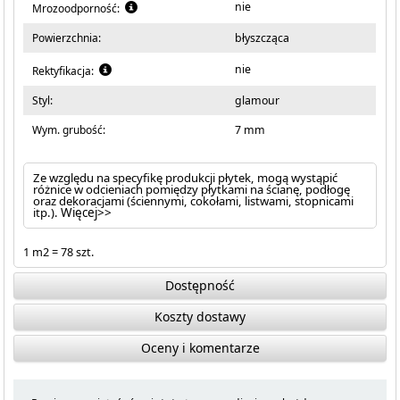
nie
Mrozoodporność:
Powierzchnia:
błyszcząca
nie
Rektyfikacja:
Styl:
glamour
Wym. grubość:
7 mm
Ze względu na specyfikę produkcji płytek, mogą wystąpić
różnice w odcieniach pomiędzy płytkami na ścianę, podłogę
oraz dekoracjami (ściennymi, cokołami, listwami, stopnicami
itp.).
Więcej>>
1 m2 = 78 szt.
Dostępność
Koszty dostawy
Oceny i komentarze