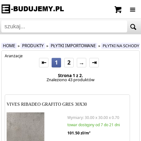
HOME
PRODUKTY
PŁYTKI IMPORTOWANE
PŁYTKI NA SCHODY
»
»
»
Aranżacje
⇤
1
2
→
⇥
Strona 1 z 2.
Znaleziono 43 produktów
VIVES RIBADEO GRAFITO GRES 30X30
Wymiary: 30.00 x 30.00 x 0.70
towar dostępny od 7 do 21 dni
101.50
zł/m
2