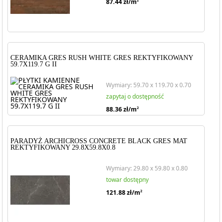
87.44
zł/m
2
CERAMIKA GRES RUSH WHITE GRES REKTYFIKOWANY
59.7X119.7 G II
Wymiary: 59.70 x 119.70 x 0.70
zapytaj o dostępność
88.36
zł/m
2
PARADYŻ ARCHICROSS CONCRETE BLACK GRES MAT
REKTYFIKOWANY 29.8X59.8X0.8
Wymiary: 29.80 x 59.80 x 0.80
towar dostępny
121.88
zł/m
2