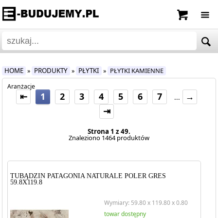
HOME
PRODUKTY
PŁYTKI
PŁYTKI KAMIENNE
»
»
»
Aranżacje
⇤
1
2
3
4
5
6
7
→
...
⇥
Strona 1 z 49.
Znaleziono 1464 produktów
TUBĄDZIN PATAGONIA NATURALE POLER GRES
59.8X119.8
Wymiary: 59.80 x 119.80 x 0.80
towar dostępny