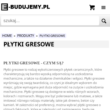
HOME
PRODUKTY
PŁYTKI GRESOWE
»
»
PŁYTKI GRESOWE
PŁYTKI GRESOWE - CZYM SĄ?
Płytki gresowe to rodzaj wykończeniowych płytek ceramicznych, które
charakteryzują się bardzo wysoką odpornością na uszkodzenia
mechaniczne, a także na działanie chemikaliów i wilgoci. Płytki gresowe
wyróżniają się swoją twardością, co czyni je idealnym wyborem do
miejsc, gdzie wymagana jest duża odporność na zużycie i uszkodzenia
mechaniczne. Płytki gresowe są dostępne w wielu różnych wzorach,
kolorach i rozmiarach. Mogą one być polerowane lub matowe, a także
imitować różnego rodzaju materiały, takie jak drewno, beton czy
kamień. W zależności od preferencji, można wybrać płytki gresowe o
różnych fakturach, które w zależności od zastosowania, będą się