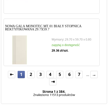
NOWA GALA MONOTEC MT 01 BIAŁY STOPNICA
REKTYFIKOWANA 29.7X59.7
Wymiary: 29.70 x 59.70 x 0.80
zapytaj o dostępność
29.36
zł/szt.
⇤
1
2
3
4
5
6
7
→
...
⇥
Strona 1 z 384.
Znaleziono 11513 produktów