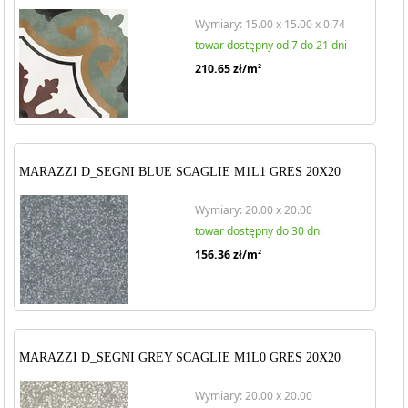
wymaga odpowiedniego doświadczenia oraz precyzji, dlatego warto
skorzystać z usług profesjonalistów. W przypadku prawidłowej instalacji
Wymiary: 15.00 x 15.00 x 0.74
i konserwacji, płytki gresowe mogą służyć przez wiele lat, zachowując
towar dostępny od 7 do 21 dni
swój pierwotny wygląd oraz właściwości. W związku z powyższym, jeśli
210.65
zł/m
2
szukasz trwałego i odpornego na uszkodzenia materiału
wykończeniowego, który jednocześnie zapewni Ci unikalne i estetyczne
wykończenie pomieszczeń, płytki gresowe to idealny wybór dla Ciebie.
MARAZZI D_SEGNI BLUE SCAGLIE M1L1 GRES 20X20
Wymiary: 20.00 x 20.00
towar dostępny do 30 dni
156.36
zł/m
2
MARAZZI D_SEGNI GREY SCAGLIE M1L0 GRES 20X20
Wymiary: 20.00 x 20.00