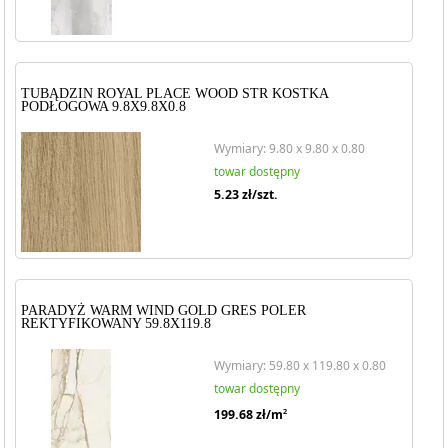
TUBĄDZIN ROYAL PLACE WOOD STR KOSTKA
PODŁOGOWA 9.8X9.8X0.8
Wymiary: 9.80 x 9.80 x 0.80
towar dostępny
5.23
zł/szt.
PARADYŻ WARM WIND GOLD GRES POLER
REKTYFIKOWANY 59.8X119.8
Wymiary: 59.80 x 119.80 x 0.80
towar dostępny
199.68
zł/m
2