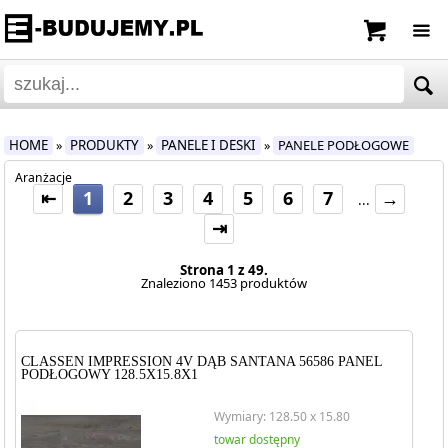
HOME
PRODUKTY
PANELE I DESKI
PANELE PODŁOGOWE
»
»
»
Aranżacje
⇤
1
2
3
4
5
6
7
→
...
⇥
Strona 1 z 49.
Znaleziono 1453 produktów
CLASSEN IMPRESSION 4V DĄB SANTANA 56586 PANEL
PODŁOGOWY 128.5X15.8X1
Wymiary: 128.50 x 15.80
towar dostępny