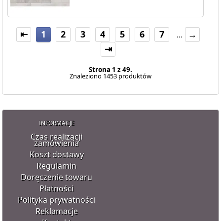
⇤
1
2
3
4
5
6
7
→
...
⇥
Strona 1 z 49.
Znaleziono 1453 produktów
INFORMACJE
Czas realizacji
zamówienia
Koszt dostawy
Regulamin
Doręczenie towaru
Płatności
Polityka prywatności
Reklamacje