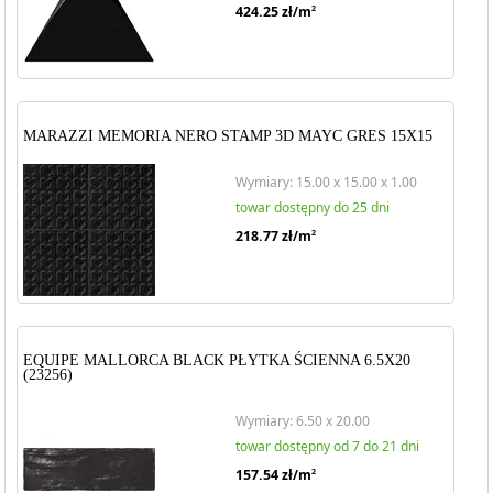
424.25
zł/m
2
MARAZZI MEMORIA NERO STAMP 3D MAYC GRES 15X15
Wymiary: 15.00 x 15.00 x 1.00
towar dostępny do 25 dni
218.77
zł/m
2
EQUIPE MALLORCA BLACK PŁYTKA ŚCIENNA 6.5X20
(23256)
Wymiary: 6.50 x 20.00
towar dostępny od 7 do 21 dni
157.54
zł/m
2