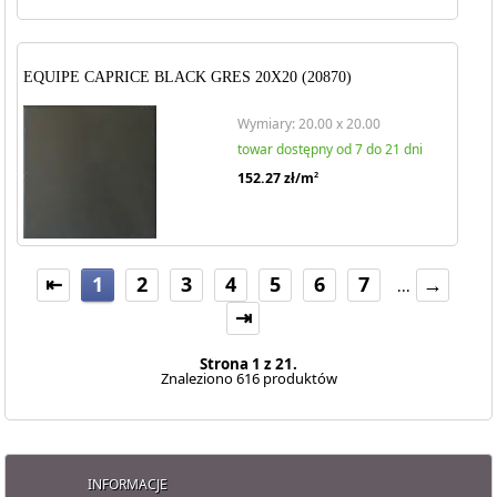
EQUIPE CAPRICE BLACK GRES 20X20 (20870)
Wymiary: 20.00 x 20.00
towar dostępny od 7 do 21 dni
152.27
zł/m
2
⇤
1
2
3
4
5
6
7
→
...
⇥
Strona 1 z 21.
Znaleziono 616 produktów
INFORMACJE