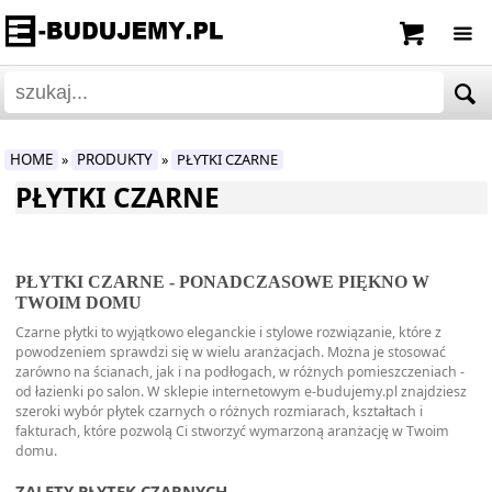
HOME
PRODUKTY
PŁYTKI CZARNE
»
»
PŁYTKI CZARNE
PŁYTKI CZARNE - PONADCZASOWE PIĘKNO W
TWOIM DOMU
Czarne płytki to wyjątkowo eleganckie i stylowe rozwiązanie, które z
powodzeniem sprawdzi się w wielu aranżacjach. Można je stosować
zarówno na ścianach, jak i na podłogach, w różnych pomieszczeniach -
od łazienki po salon. W sklepie internetowym e-budujemy.pl znajdziesz
szeroki wybór płytek czarnych o różnych rozmiarach, kształtach i
fakturach, które pozwolą Ci stworzyć wymarzoną aranżację w Twoim
domu.
ZALETY PŁYTEK CZARNYCH