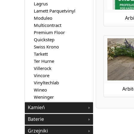
Lagrus
Lamett Parquetvinyl
Arb
Moduleo
Multicontract
Premium Floor
Quickstep
Swiss Krono
Tarkett
Ter Hurne
Villerock
Vincore
Vinyltechlab
Arbi
Wineo
Weninger
Kamień
Baterie
Grzejniki