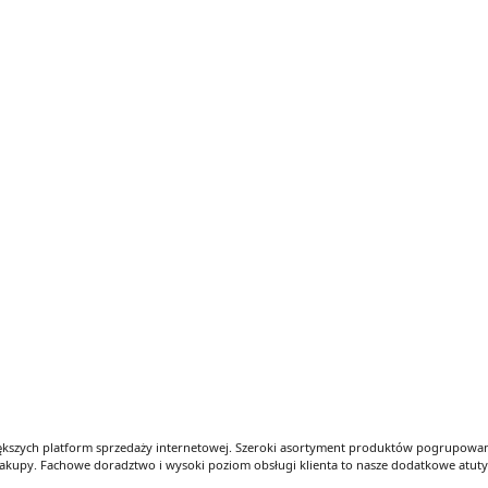
iększych platform sprzedaży internetowej. Szeroki asortyment produktów pogrupowany
kupy. Fachowe doradztwo i wysoki poziom obsługi klienta to nasze dodatkowe atut