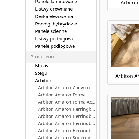
Panele laminowane
Arbito
Listwy drewniane
Deska elewacyjna
Podłogi hybrydowe
Panele ścienne
Listwy podłogowe
Panele podłogowe
Producenci
Midas
Stegu
Arbiton 
Arbiton
Arbiton Amaron Chevron
Arbiton Amaron Forma
Arbiton Amaron Forma Acoustic
Arbiton Amaron Herringbone
Arbiton Amaron Herringbone Acoustic
Arbiton Amaron Herringbone Eir
Arbiton Amaron Herringbone Eir Acoustic
Arbiton Amaron Superiore Eir