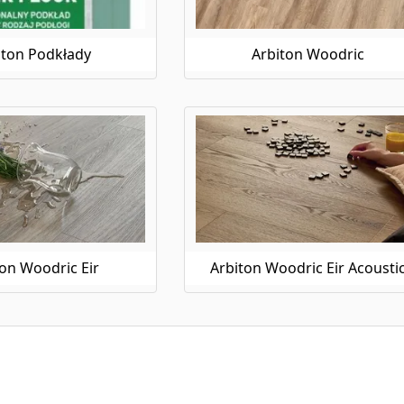
iton Podkłady
Arbiton Woodric
ton Woodric Eir
Arbiton Woodric Eir Acousti