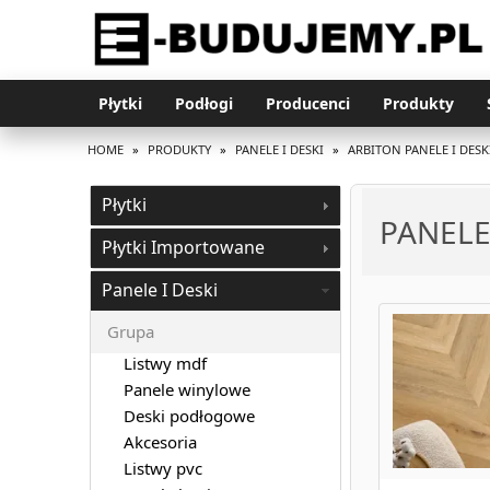
Płytki
Podłogi
Producenci
Produkty
HOME
»
PRODUKTY
»
PANELE I DESKI
»
ARBITON PANELE I DESK
Płytki
PANELE
Płytki Importowane
Panele I Deski
Grupa
Listwy mdf
Panele winylowe
Deski podłogowe
Akcesoria
Listwy pvc