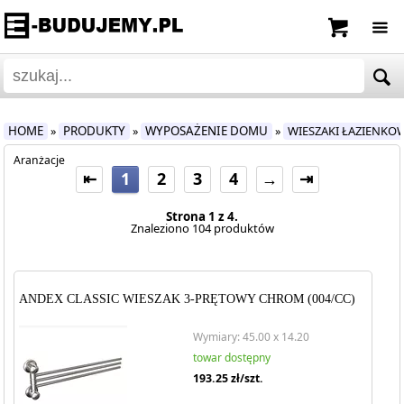
HOME
PRODUKTY
WYPOSAŻENIE DOMU
WIESZAKI ŁAZIENKO
»
»
»
Aranżacje
⇤
1
2
3
4
→
⇥
Strona 1 z 4.
Znaleziono 104 produktów
ANDEX CLASSIC WIESZAK 3-PRĘTOWY CHROM (004/CC)
Wymiary: 45.00 x 14.20
towar dostępny
193.25
zł/szt.