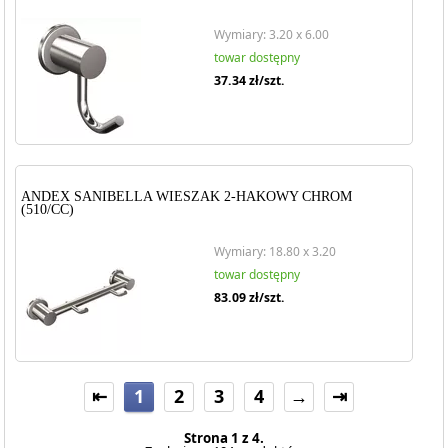
Wymiary: 3.20 x 6.00
towar dostępny
37.34
zł/szt.
ANDEX SANIBELLA WIESZAK 2-HAKOWY CHROM
(510/CC)
Wymiary: 18.80 x 3.20
towar dostępny
83.09
zł/szt.
⇤
1
2
3
4
→
⇥
Strona 1 z 4.