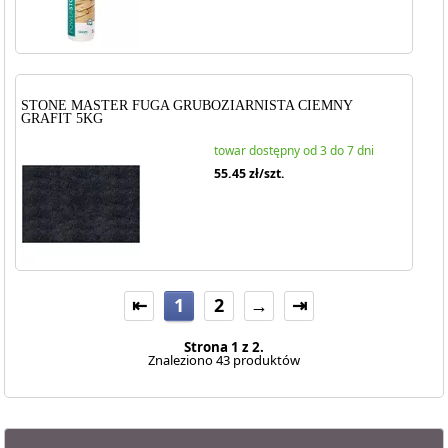
STONE MASTER FUGA GRUBOZIARNISTA CIEMNY
GRAFIT 5KG
towar dostępny od 3 do 7 dni
55.45
zł/szt.
⇤
1
2
→
⇥
Strona 1 z 2.
Znaleziono 43 produktów