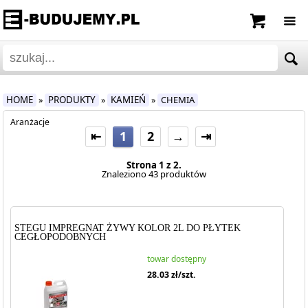
HOME
PRODUKTY
KAMIEŃ
CHEMIA
»
»
»
Aranżacje
⇤
1
2
→
⇥
Strona 1 z 2.
Znaleziono 43 produktów
STEGU IMPREGNAT ŻYWY KOLOR 2L DO PŁYTEK
CEGŁOPODOBNYCH
towar dostępny
28.03
zł/szt.