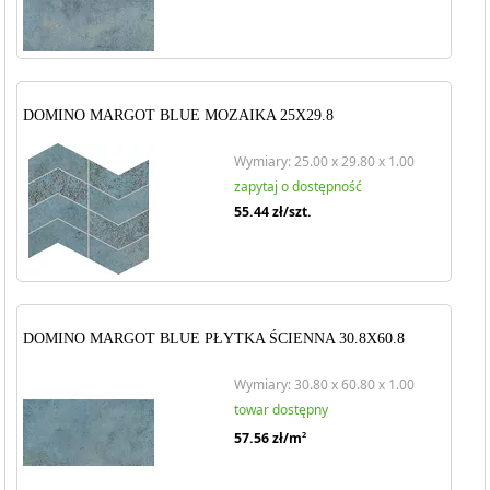
manifestacja piękna, stylu i doskonałego rzemiosła. Płytki
ścienne w trzech kolorach oraz płytki podłogowe o niezwykłej
trwałości i wyjątkowym designie czekają, by odmienić Twoje
wnętrza. Stwórz unikalne aranżacje dzięki tej kolekcji i poczuj
magię
Margot Domino
na własnej skórze.
DOMINO MARGOT BLUE MOZAIKA 25X29.8
Wymiary: 25.00 x 29.80 x 1.00
zapytaj o dostępność
55.44
zł/szt.
DOMINO MARGOT BLUE PŁYTKA ŚCIENNA 30.8X60.8
Wymiary: 30.80 x 60.80 x 1.00
towar dostępny
57.56
zł/m
2