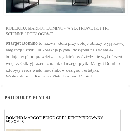
KOLEKCJA MARGOT DOMINO - WYJĄTKOWE PŁYTKI
ŚCIENNE I PODŁOGOWE
Margot Domino
to nazwa, która przywołuje obrazy wyjątkowej
elegancji i stylu. Ta kolekcja płytek, dostępna na stronie e-
budujemy.pl, to prawdziwe arcydzieło w dziedzinie wykończeń
wnętrz. Odkryj razem z nami, dlaczego płytki Margot Domino
zdobyły serca wielu miłośników designu i estetyki.
Wielokolorowa Kolekcja Płyte Domino Margot
Kolekcja
Margot Domino
zachwyca trzema głębokimi
kolorami:
Domino Margot Green
PRODUKTY PŁYTKI
Domino Margot Blue
Domino Margot Beige
Te kolory pozwalają na kreowanie różnorodnych aranżacji, które
DOMINO MARGOT BEIGE GRES REKTYFIKOWANY
pasują zarówno do nowoczesnych, minimalistycznych
59.8X59.8
przestrzeni, jak i bardziej klasycznych wnętrz.