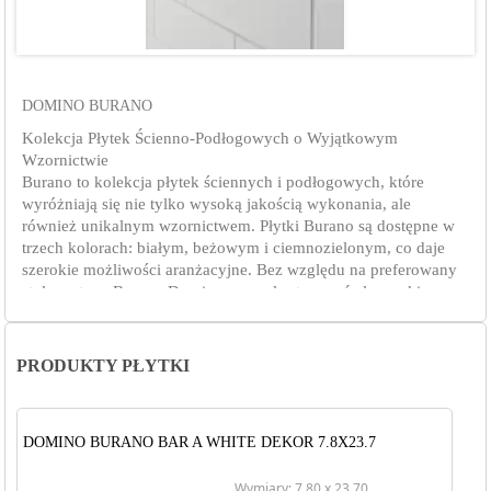
DOMINO BURANO
Kolekcja Płytek Ścienno-Podłogowych o Wyjątkowym
Wzornictwie
Burano to kolekcja płytek ściennych i podłogowych, które
wyróżniają się nie tylko wysoką jakością wykonania, ale
również unikalnym wzornictwem. Płytki Burano są dostępne w
trzech kolorach: białym, beżowym i ciemnozielonym, co daje
szerokie możliwości aranżacyjne. Bez względu na preferowany
styl wnętrza, Burano Domino pozwala stworzyć eleganckie
pomieszczenia o charakterze zarówno klasycznym, jak i
nowoczesnym.
Różnorodność rozmiarów i wzorów
PRODUKTY PŁYTKI
Kolekcja Burano oferuje płytki o różnych rozmiarach i wzorach,
aby sprostać różnorodnym potrzebom aranżacyjnym. Płytki
gładkie i strukturalne w rozmiarze 30,8x60,8 cm są doskonałe
DOMINO BURANO BAR A WHITE DEKOR 7.8X23.7
do pokrywania większych powierzchni, zapewniając harmonijną
i spójną aranżację. Natomiast płytki podłużne o wymiarach
Wymiary: 7.80 x 23.70