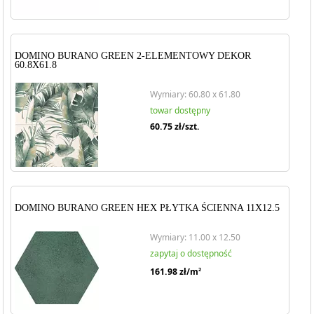
wzorów płytek Burano daje niemal nieograniczone możliwości
tworzenia wnętrz o niepowtarzalnym charakterze. Bez względu
na to, czy preferujesz klasyczną elegancję, czy nowoczesne
trendy, kolekcja Burano spełni Twoje oczekiwania i pozwoli
DOMINO BURANO GREEN 2-ELEMENTOWY DEKOR
stworzyć przestrzeń, która będzie doskonale odzwierciedlać
60.8X61.8
Twój styl i osobowość.
Wymiary: 60.80 x 61.80
towar dostępny
60.75
zł/szt.
DOMINO BURANO GREEN HEX PŁYTKA ŚCIENNA 11X12.5
Wymiary: 11.00 x 12.50
zapytaj o dostępność
161.98
zł/m
2