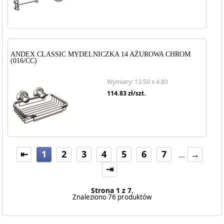
ANDEX CLASSIC MYDELNICZKA 14 AŻUROWA CHROM
(016/CC)
Wymiary: 13.50 x 4.80
114.83
zł/szt.
⇤
1
2
3
4
5
6
7
→
...
⇥
Strona 1 z 7.
Znaleziono 76 produktów