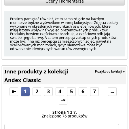
Oceny i komentarze
Prosimy pamiętać również, że to samo zdjęcie na każdym
monitorze będzie wyświetlone w innej kolorystyce. Zdjęcia zostały
wykonane w określonych warunkach oświetleniowych, które
mają istotny wpływ na wygląd prezentowanych produktów.
Produkty bowiem częściowo absorbują, a częściowo odbijają
światło i jego barwę. A zatem percepcja zakupionych produktów,
może być inna niż percepcja zamieszczonych zdjęć, nawet na
skalibrowanych monitorach, gdyż niemożliwe może być
odtworzenie identycznych warunków zewnętrznych.
Inne produkty z kolekcji
Przejdź do kolekcji »
Andex Classic
⇤
1
2
3
4
5
6
7
→
...
⇥
Strona 1 z 7.
Znaleziono 76 produktów