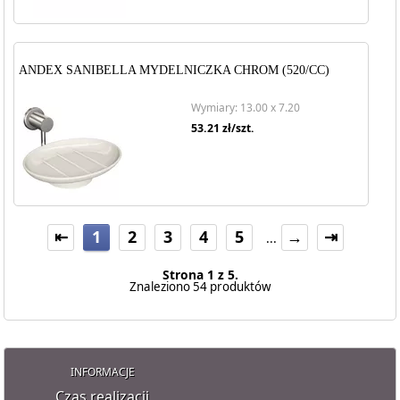
ANDEX SANIBELLA MYDELNICZKA CHROM (520/CC)
Wymiary: 13.00 x 7.20
53.21
zł/szt.
⇤
1
2
3
4
5
→
⇥
...
Strona 1 z 5.
Znaleziono 54 produktów
INFORMACJE
Czas realizacji