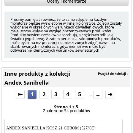
Oceny i komentarze
Prosimy pamiętać również, że to samo zdjęcie na każdym
monitorze będzie wyświetlone w innej kolorystyce. Zdjęcia zostały
wykonane w określonych warunkach oświetleniowych, które
mają istotny wpływ na wygląd prezentowanych produktów.
Produkty bowiem częściowo absorbują, a częściowo odbijają
światło i jego barwę. A zatem percepcja zakupionych produktów,
może być inna niż percepcja zamieszczonych zdjęć, nawet na
skalibrowanych monitorach, gdyż niemożliwe może być
odtworzenie identycznych warunków zewnętrznych.
Inne produkty z kolekcji
Przejdź do kolekcji »
Andex Sanibella
⇤
1
2
3
4
5
→
⇥
...
Strona 1 z 5.
Znaleziono 54 produktów
ANDEX SANIBELLA KOSZ 21 CHROM (527/CC)