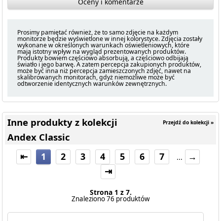
Oceny i komentarze
Prosimy pamiętać również, że to samo zdjęcie na każdym
monitorze będzie wyświetlone w innej kolorystyce. Zdjęcia zostały
wykonane w określonych warunkach oświetleniowych, które
mają istotny wpływ na wygląd prezentowanych produktów.
Produkty bowiem częściowo absorbują, a częściowo odbijają
światło i jego barwę. A zatem percepcja zakupionych produktów,
może być inna niż percepcja zamieszczonych zdjęć, nawet na
skalibrowanych monitorach, gdyż niemożliwe może być
odtworzenie identycznych warunków zewnętrznych.
Inne produkty z kolekcji
Przejdź do kolekcji »
Andex Classic
⇤
1
2
3
4
5
6
7
→
...
⇥
Strona 1 z 7.
Znaleziono 76 produktów