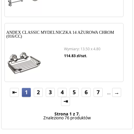
ANDEX CLASSIC MYDELNICZKA 14 AŻUROWA CHROM
(016/CC)
Wymiary: 13.50 x 4.80
114.83
zł/szt.
⇤
1
2
3
4
5
6
7
→
...
⇥
Strona 1 z 7.
Znaleziono 76 produktów