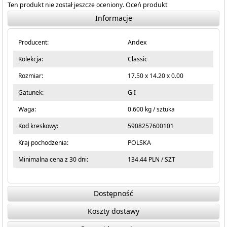
Ten produkt nie został jeszcze oceniony.
Oceń produkt
Informacje
Producent:
Andex
Kolekcja:
Classic
Rozmiar:
17.50 x 14.20 x 0.00
Gatunek:
G I
Waga:
0.600 kg / sztuka
Kod kreskowy:
5908257600101
Kraj pochodzenia:
POLSKA
Minimalna cena z 30 dni:
134.44 PLN / SZT
Dostępność
Koszty dostawy