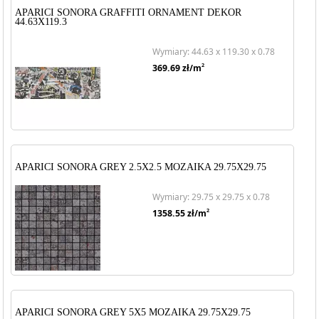
APARICI SONORA GRAFFITI ORNAMENT DEKOR
44.63X119.3
Wymiary: 44.63 x 119.30 x 0.78
2
369.69
zł/m
APARICI SONORA GREY 2.5X2.5 MOZAIKA 29.75X29.75
Wymiary: 29.75 x 29.75 x 0.78
2
1358.55
zł/m
APARICI SONORA GREY 5X5 MOZAIKA 29.75X29.75