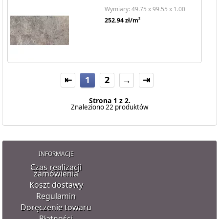
Wymiary: 49.75 x 99.55 x 1.00
2
252.94
zł/m
⇤
1
2
→
⇥
Strona 1 z 2.
Znaleziono 22 produktów
INFORMACJE
Czas realizacji
zamówienia
Koszt dostawy
Regulamin
Doręczenie towaru
Płatności