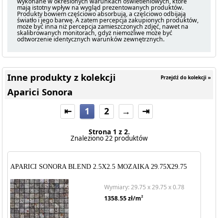
wykonane w określonych warunkach oświetleniowych, które
mają istotny wpływ na wygląd prezentowanych produktów.
Produkty bowiem częściowo absorbują, a częściowo odbijają
światło i jego barwę. A zatem percepcja zakupionych produktów,
może być inna niż percepcja zamieszczonych zdjęć, nawet na
skalibrowanych monitorach, gdyż niemożliwe może być
odtworzenie identycznych warunków zewnętrznych.
Inne produkty z kolekcji
Przejdź do kolekcji »
Aparici Sonora
⇤
1
2
→
⇥
Strona 1 z 2.
Znaleziono 22 produktów
APARICI SONORA BLEND 2.5X2.5 MOZAIKA 29.75X29.75
Wymiary: 29.75 x 29.75 x 0.78
2
1358.55
zł/m