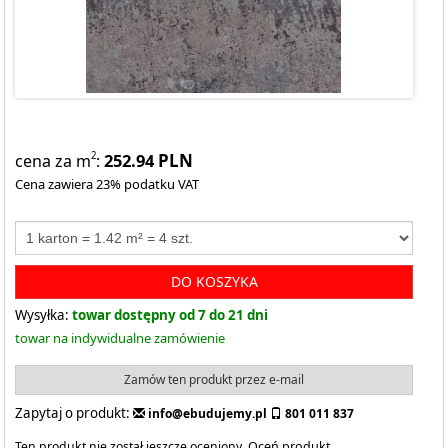
252.94
PLN
2
cena za m
:
Cena zawiera 23% podatku VAT
DO KOSZYKA
Wysyłka:
towar dostępny od 7 do 21 dni
towar na indywidualne zamówienie
Zamów ten produkt przez e-mail
Zapytaj o produkt:
info@ebudujemy.pl
801 011 837
Ten produkt nie został jeszcze oceniony.
Oceń produkt