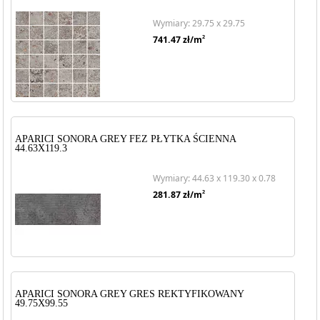
Wymiary: 29.75 x 29.75
2
741.47
zł/m
APARICI SONORA GREY FEZ PŁYTKA ŚCIENNA
44.63X119.3
Wymiary: 44.63 x 119.30 x 0.78
2
281.87
zł/m
APARICI SONORA GREY GRES REKTYFIKOWANY
49.75X99.55