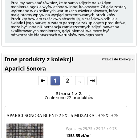
Prosimy pamiętać również, że to samo zdjęcie na każdym
monitorze będzie wyświetlone w innej kolorystyce. Zdjęcia zostały
wykonane w określonych warunkach oświetleniowych, które
mają istotny wpływ na wygląd prezentowanych produktów.
Produkty bowiem częściowo absorbują, a częściowo odbijają
światło i jego barwę. A zatem percepcja zakupionych produktów,
może być inna niż percepcja zamieszczonych zdjęć, nawet na
skalibrowanych monitorach, gdyż niemożliwe może być
odtworzenie identycznych warunków zewnętrznych.
Inne produkty z kolekcji
Przejdź do kolekcji »
Aparici Sonora
⇤
1
2
→
⇥
Strona 1 z 2.
Znaleziono 22 produktów
APARICI SONORA BLEND 2.5X2.5 MOZAIKA 29.75X29.75
Wymiary: 29.75 x 29.75 x 0.78
2
1358.55
zł/m