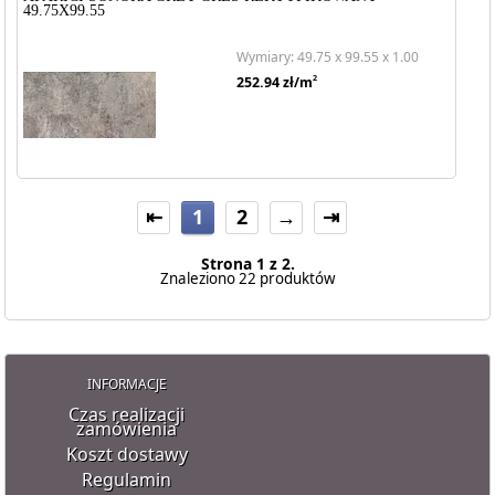
49.75X99.55
Wymiary: 49.75 x 99.55 x 1.00
2
252.94
zł/m
⇤
1
2
→
⇥
Strona 1 z 2.
Znaleziono 22 produktów
INFORMACJE
Czas realizacji
zamówienia
Koszt dostawy
Regulamin