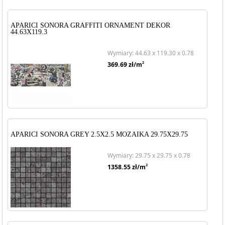
APARICI SONORA GRAFFITI ORNAMENT DEKOR
44.63X119.3
Wymiary: 44.63 x 119.30 x 0.78
2
369.69
zł/m
APARICI SONORA GREY 2.5X2.5 MOZAIKA 29.75X29.75
Wymiary: 29.75 x 29.75 x 0.78
2
1358.55
zł/m