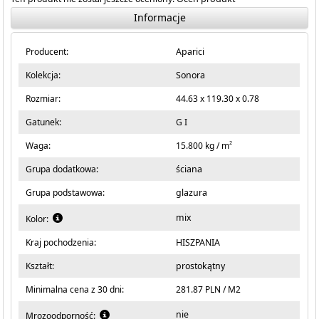
Informacje
Producent:
Aparici
Kolekcja:
Sonora
Rozmiar:
44.63 x 119.30 x 0.78
Gatunek:
G I
2
Waga:
15.800 kg / m
Grupa dodatkowa:
ściana
Grupa podstawowa:
glazura
mix
Kolor:
Kraj pochodzenia:
HISZPANIA
Kształt:
prostokątny
Minimalna cena z 30 dni:
281.87 PLN / M2
nie
Mrozoodporność: