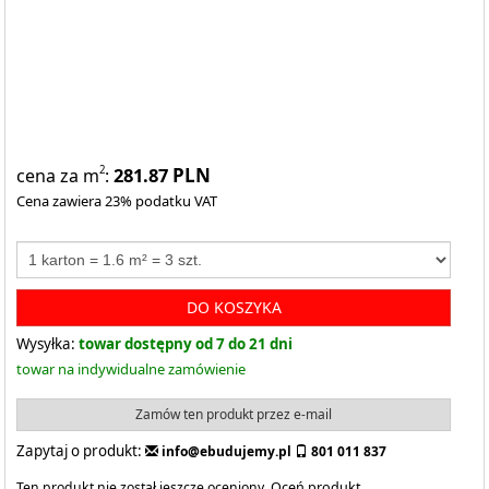
281.87
PLN
2
cena za m
:
Cena zawiera 23% podatku VAT
DO KOSZYKA
Wysyłka:
towar dostępny od 7 do 21 dni
towar na indywidualne zamówienie
Zamów ten produkt przez e-mail
Zapytaj o produkt:
info@ebudujemy.pl
801 011 837
Ten produkt nie został jeszcze oceniony.
Oceń produkt