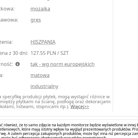
tkowa:
mozaika
tawowa:
gres
zenia:
HISZPANIA
na z 30 dni:
127.55 PLN / SZT
rność:
tak - wg norm europejskich
a:
matowa
industrialny
 specyfikę produkcji płytek, mogą wystąpić różnice w
między płytkami na ścianę, podłogę oraz dekoracjami
kołami, listwami, stopnicami itp.).
Więcej>>
ć również, że to samo zdjęcie na każdym monitorze będzie wyświetlone w innej k
tleniowych, które mają istotny wpływ na wygląd prezentowanych produktów. Pro
barwę. A zatem percepcja zakupionych produktów, może być inna niż percepcja z
 może być odtworzenie identycznych warunków zewnętrznych.