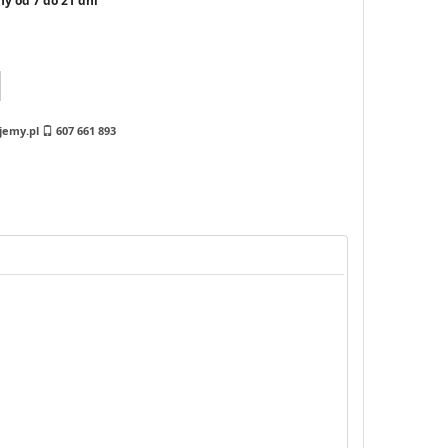
y od 7 do 21 dni
jemy.pl
607 661 893