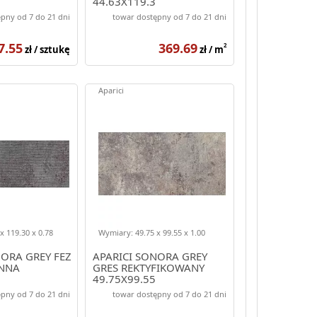
44.63X119.3
pny od 7 do 21 dni
towar dostępny od 7 do 21 dni
7.55
369.69
2
zł / sztukę
zł / m
Aparici
x 119.30 x 0.78
Wymiary: 49.75 x 99.55 x 1.00
NORA GREY FEZ
APARICI SONORA GREY
ENNA
GRES REKTYFIKOWANY
49.75X99.55
pny od 7 do 21 dni
towar dostępny od 7 do 21 dni