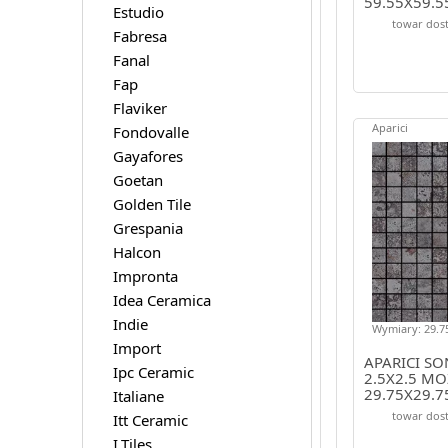
59.55X59.5
Estudio
towar dost
Fabresa
Fanal
Fap
Flaviker
Aparici
Fondovalle
Gayafores
Goetan
Golden Tile
Grespania
Halcon
Impronta
Idea Ceramica
Indie
Wymiary: 29.75
Import
APARICI S
Ipc Ceramic
2.5X2.5 MO
29.75X29.7
Italiane
towar dost
Itt Ceramic
I.Tiles