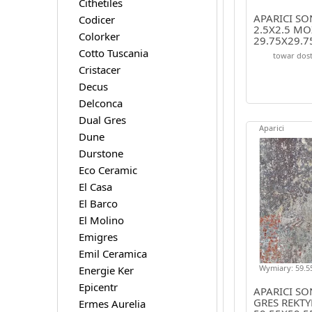
Cithetiles
APARICI S
Codicer
2.5X2.5 MO
Colorker
29.75X29.7
Cotto Tuscania
towar dost
Cristacer
Decus
Delconca
Dual Gres
Aparici
Dune
Durstone
Eco Ceramic
El Casa
El Barco
El Molino
Emigres
Emil Ceramica
Wymiary: 59.55
Energie Ker
Epicentr
APARICI S
GRES REKT
Ermes Aurelia