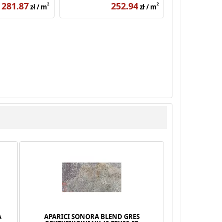
281.87
252.94
2
2
zł / m
zł / m
A
APARICI SONORA BLEND GRES