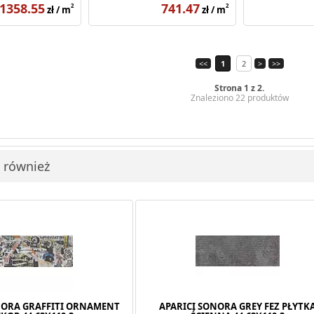
1358.55
741.47
2
2
zł / m
zł / m
<<
1
2
>
>>
Strona 1 z 2.
Znaleziono 22 produktów
i również
NORA GRAFFITI ORNAMENT
APARICI SONORA GREY FEZ PŁYTK