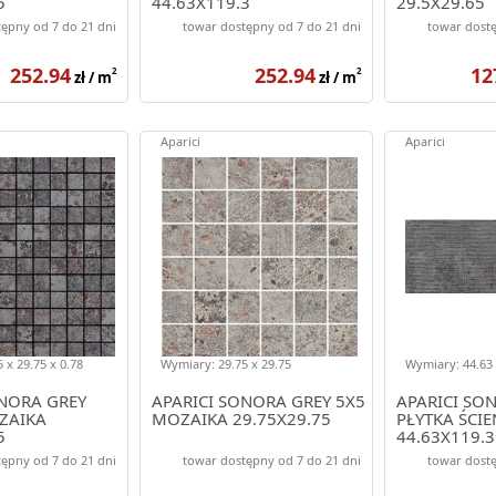
5
44.63X119.3
29.5X29.65
ępny od 7 do 21 dni
towar dostępny od 7 do 21 dni
towar dostę
252.94
252.94
12
2
2
zł / m
zł / m
Aparici
Aparici
 x 29.75 x 0.78
Wymiary: 29.75 x 29.75
Wymiary: 44.63 
ONORA GREY
APARICI SONORA GREY 5X5
APARICI SO
ZAIKA
MOZAIKA 29.75X29.75
PŁYTKA ŚCI
5
44.63X119.3
ępny od 7 do 21 dni
towar dostępny od 7 do 21 dni
towar dostę