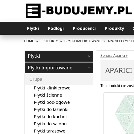
Płytki
Podłogi
Producenci
Produkty
HOME
»
PRODUKTY
»
PŁYTKI IMPORTOWANE
»
APARICI PŁYTK
Płytki
Sonora Aparici »
Płytki Importowane
APARICI
Grupa
Ten produkt nie zost
Płytki klinkierowe
Płytki ścienne
Płytki podłogowe
Płytki do łazienki
Płytki do kuchni
Płytki do salonu
Płytki tarasowe