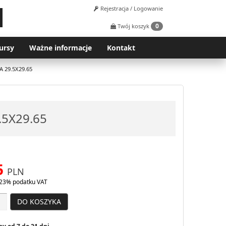
Rejestracja / Logowanie
0
Twój koszyk
ursy
Ważne informacje
Kontakt
 29.5X29.65
5X29.65
5
PLN
23% podatku VAT
DO KOSZYKA