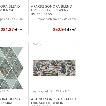
NORA BLEND
APARICI SONORA BLEND
ŚCIENNA
GRES REKTYFIKOWANY
49.75X99.55
pny od 7 do 21 dni
towar dostępny od 7 do 21 dni
281.87
252.94
2
2
zł / m
zł / m
Aparici
x 29.65
Wymiary: 44.63 x 119.30 x 0.78
NORA BLEND
APARICI SONORA GRAFFITI
OZAIKA
ORNAMENT DEKOR