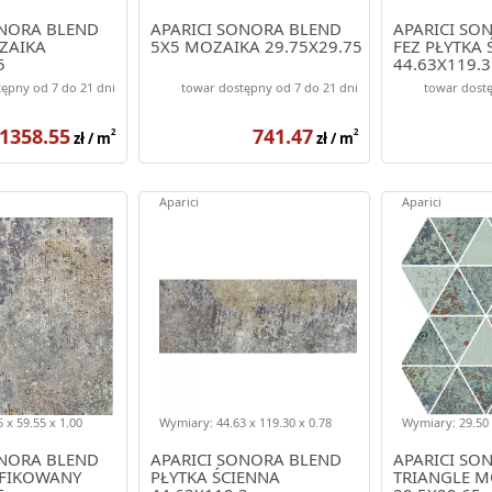
ONORA BLEND
APARICI SONORA BLEND
APARICI SO
ZAIKA
5X5 MOZAIKA 29.75X29.75
FEZ PŁYTKA 
5
44.63X119.3
ępny od 7 do 21 dni
towar dostępny od 7 do 21 dni
towar dostę
1358.55
741.47
2
2
zł / m
zł / m
Aparici
Aparici
 x 59.55 x 1.00
Wymiary: 44.63 x 119.30 x 0.78
Wymiary: 29.50 
ONORA BLEND
APARICI SONORA BLEND
APARICI SO
YFIKOWANY
PŁYTKA ŚCIENNA
TRIANGLE M