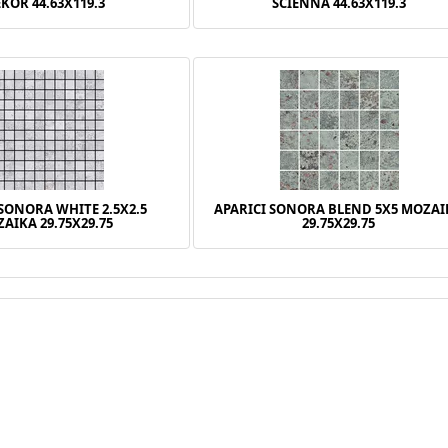
KOR 44.63X119.3
ŚCIENNA 44.63X119.3
 SONORA WHITE 2.5X2.5
APARICI SONORA BLEND 5X5 MOZAI
AIKA 29.75X29.75
29.75X29.75