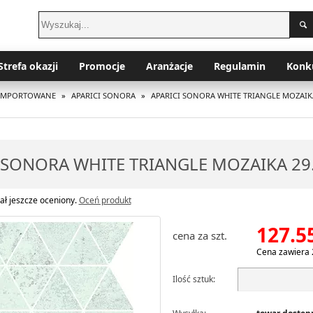
Strefa okazji
Promocje
Aranżacje
Regulamin
Konk
I IMPORTOWANE
»
APARICI SONORA
»
APARICI SONORA WHITE TRIANGLE MOZAIKA
 SONORA WHITE TRIANGLE MOZAIKA 29.
ał jeszcze oceniony.
Oceń produkt
127.5
cena za szt.
Cena zawiera 
Ilość sztuk: