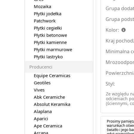
Mozaika
Grupa doda
Płytki jodełka
Grupa pods
Patchwork
Płytki cegiełki
Kolor:
Płytki betonowe
Kraj pochod
Płytki kamienne
Płytki marmurowe
Minimalna ce
Płytki lastryko
Mrozoodpo
Producenci
Powierzchni
Equipe Ceramicas
Geotiles
Styl:
Vives
Ze względu na
Abk Ceramiche
odcieniach po
(ściennymi, co
Absolut Keramika
Alaplana
Aparici
Prosimy pamięta
Ape Ceramica
warunkach oświe
światło i jego 
Arcana
gdyż niemożliwe