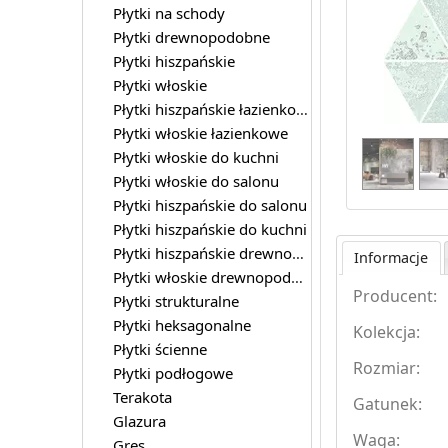
Płytki na schody
Płytki drewnopodobne
Płytki hiszpańskie
Płytki włoskie
Płytki hiszpańskie łazienkowe
Płytki włoskie łazienkowe
Płytki włoskie do kuchni
Płytki włoskie do salonu
Płytki hiszpańskie do salonu
Płytki hiszpańskie do kuchni
Płytki hiszpańskie drewnopodobne
Informacje
Płytki włoskie drewnopodobne
Producent:
Płytki strukturalne
Płytki heksagonalne
Kolekcja:
Płytki ścienne
Rozmiar:
Płytki podłogowe
Terakota
Gatunek:
Glazura
Waga:
Gres