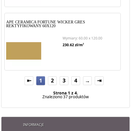
APE CERAMICA FORTUNE WICKER GRES
REKTYFIKOWANY 60X120
Wymiary: 60.00 x 120.00
2
230.62
zł/m
⇤
1
2
3
4
→
⇥
Strona 1 z 4.
Znaleziono 37 produktów
INFORMACJE