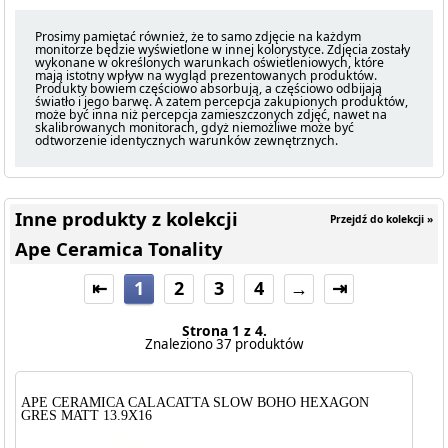
Prosimy pamiętać również, że to samo zdjęcie na każdym
monitorze będzie wyświetlone w innej kolorystyce. Zdjęcia zostały
wykonane w określonych warunkach oświetleniowych, które
mają istotny wpływ na wygląd prezentowanych produktów.
Produkty bowiem częściowo absorbują, a częściowo odbijają
światło i jego barwę. A zatem percepcja zakupionych produktów,
może być inna niż percepcja zamieszczonych zdjęć, nawet na
skalibrowanych monitorach, gdyż niemożliwe może być
odtworzenie identycznych warunków zewnętrznych.
Inne produkty z kolekcji
Przejdź do kolekcji »
Ape Ceramica Tonality
⇤
1
2
3
4
→
⇥
Strona 1 z 4.
Znaleziono 37 produktów
APE CERAMICA CALACATTA SLOW BOHO HEXAGON
GRES MATT 13.9X16