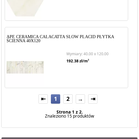
APE CERAMICA CALACATTA SLOW PLACID PŁYTKA
ŚCIENNA 40X120
Wymiary: 40.00 x 120.00
2
192.38
zł/m
⇤
1
2
→
⇥
Strona 1 z 2.
Znaleziono 15 produktów