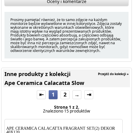
Oceny i komentarze
Prosimy pamiętać również, że to samo zdjęcie na każdym
monitorze będzie wyświetlone w innej kolorystyce. Zdjęcia zostały
wykonane w określonych warunkach oświetleniowych, które
mają istotny wpływ na wygląd prezentowanych produktów.
Produkty bowiem częściowo absorbują, a częściowo odbijają
światło i jego barwę. A zatem percepcja zakupionych produktów,
może być inna niż percepcja zamieszczonych zdjęć, nawet na
skalibrowanych monitorach, gdyż niemożliwe może być
odtworzenie identycznych warunków zewnętrznych.
Inne produkty z kolekcji
Przejdź do kolekcji »
Ape Ceramica Calacatta Slow
⇤
1
2
→
⇥
Strona 1 z 2.
Znaleziono 15 produktów
APE CERAMICA CALACATTA FRAGRANT SET(2) DEKOR
40X120