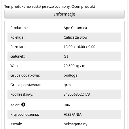
Ten produkt nie został jeszcze oceniony.
Oceń produkt
Informacje
Producent:
Ape Ceramica
Kolekcja:
Calacatta Slow
Rozmiar:
13.90 x 16.00 x 0.00
Gatunek:
G I
2
Waga:
20.600 kg / m
Grupa dodatkowa:
podłoga
Grupa podstawowa:
gres
Kod kreskowy:
8435568522473
mix
Kolor:
Kraj pochodzenia:
HISZPANIA
Kształt:
heksagonalny