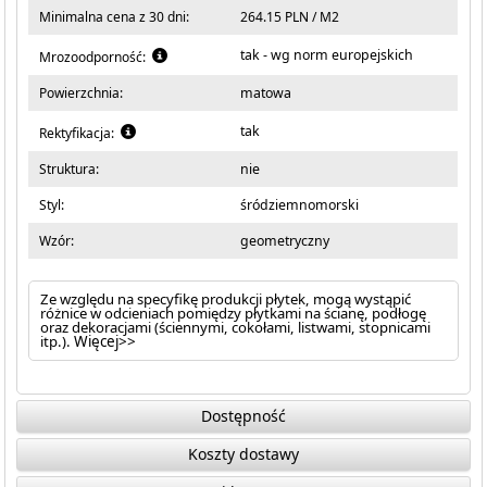
Minimalna cena z 30 dni:
264.15 PLN / M2
tak - wg norm europejskich
Mrozoodporność:
Powierzchnia:
matowa
tak
Rektyfikacja:
Struktura:
nie
Styl:
śródziemnomorski
Wzór:
geometryczny
Ze względu na specyfikę produkcji płytek, mogą wystąpić
różnice w odcieniach pomiędzy płytkami na ścianę, podłogę
oraz dekoracjami (ściennymi, cokołami, listwami, stopnicami
itp.).
Więcej>>
Dostępność
Koszty dostawy