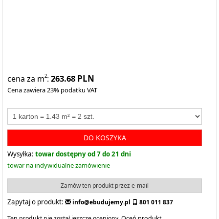
263.68
PLN
2
cena za m
:
Cena zawiera 23% podatku VAT
DO KOSZYKA
Wysyłka:
towar dostępny od 7 do 21 dni
towar na indywidualne zamówienie
Zamów ten produkt przez e-mail
Zapytaj o produkt:
info@ebudujemy.pl
801 011 837
Ten produkt nie został jeszcze oceniony.
Oceń produkt