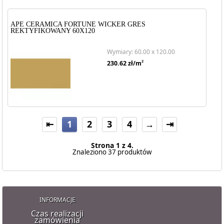
APE CERAMICA FORTUNE WICKER GRES
REKTYFIKOWANY 60X120
Wymiary: 60.00 x 120.00
2
230.62
zł/m
⇤
1
2
3
4
→
⇥
Strona 1 z 4.
Znaleziono 37 produktów
INFORMACJE
Czas realizacji
zamówienia