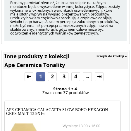
Prosimy pamiętać również, że to samo zdjęcie na każdym
monitorze będzie wyświetlone w innej kolorystyce. Zdjęcia zostały
wykonane w określonych warunkach oświetleniowych, które
mają istotny wpływ na wygląd prezentowanych produktów.
Produkty bowiem częściowo absorbują, a częściowo odbijają
światło i jego barwę. A zatem percepcja zakupionych produktów,
może być inna niż percepcja zamieszczonych zdjęć, nawet na
skalibrowanych monitorach, gdyż niemożliwe może być
odtworzenie identycznych warunków zewnętrznych.
Inne produkty z kolekcji
Przejdź do kolekcji »
Ape Ceramica Tonality
⇤
1
2
3
4
→
⇥
Strona 1 z 4.
Znaleziono 37 produktów
APE CERAMICA CALACATTA SLOW BOHO HEXAGON
GRES MATT 13.9X16
Wymiary: 13.90 x 16.00