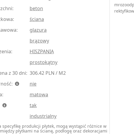
mrozoodp
zchni:
beton
rektyfiko
tkowa:
ściana
tawowa:
glazura
brązowy
zenia:
HISZPANIA
prostokątny
na z 30 dni:
306.42 PLN / M2
rność:
nie
a:
matowa
:
tak
industrialny
 specyfikę produkcji płytek, mogą wystąpić różnice w
między płytkami na ścianę, podłogę oraz dekoracjami