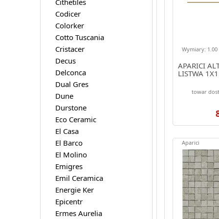
Cithetiles
Codicer
Colorker
Cotto Tuscania
Cristacer
Wymiary: 1.00 
Decus
APARICI AL
Delconca
LISTWA 1X1
Dual Gres
towar dost
Dune
Durstone
Eco Ceramic
El Casa
El Barco
Aparici
El Molino
Emigres
Emil Ceramica
Energie Ker
Epicentr
Ermes Aurelia