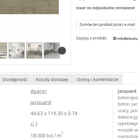
towar na indywidualne zamówienie
Zamów ten produkt przez e-mail
Zapytaj o produkt:
info@ebudu
Dostępność
Koszty dostawy
Oceny i komentarze
Aparici
Jacquard
betonopod
jacquard
beton zac
szary, ja
44.63 x 119.30 x 0.74
dekoracyj
tapetowym
G I
mozaiki w
2
18.000 kg / m
niemrozoo