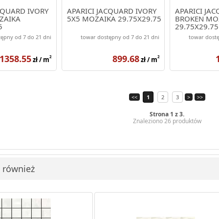
CQUARD IVORY
APARICI JACQUARD IVORY
APARICI JA
ZAIKA
5X5 MOZAIKA 29.75X29.75
BROKEN MO
5
29.75X29.75
ępny od 7 do 21 dni
towar dostępny od 7 do 21 dni
towar dostę
1358.55
899.68
2
2
zł / m
zł / m
<<
1
2
3
>
>>
Strona 1 z 3.
Znaleziono 26 produktów
i również