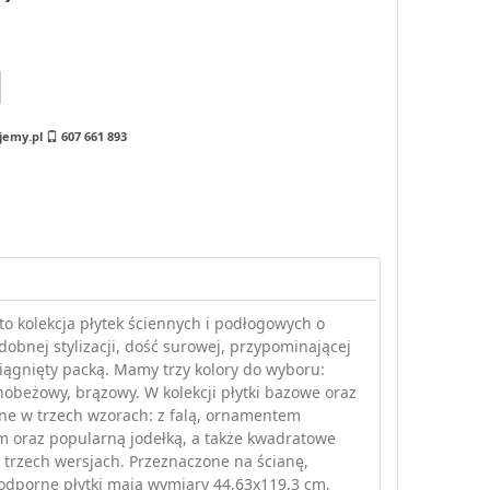
jemy.pl
607 661 893
to kolekcja płytek ściennych i podłogowych o
obnej stylizacji, dość surowej, przypominającej
iągnięty packą. Mamy trzy kolory do wyboru:
snobeżowy, brązowy. W kolekcji płytki bazowe oraz
ne w trzech wzorach: z falą, ornamentem
 oraz popularną jodełką, a także kwadratowe
 trzech wersjach. Przeznaczone na ścianę,
dporne płytki mają wymiary 44,63x119,3 cm,