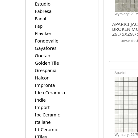
Estudio
Fabresa
Wymiary: 29.75
Fanal
APARICI JA
Fap
BROKEN M
Flaviker
29.75X29.7
Fondovalle
towar dost
Gayafores
Goetan
Golden Tile
Grespania
Aparici
Halcon
Impronta
Idea Ceramica
Indie
Import
Ipc Ceramic
Italiane
Itt Ceramic
Wymiary: 29.75
I.Tiles