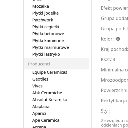
Mozaika
Efekt powier
Płytki jodełka
Grupa doda
Patchwork
Płytki cegiełki
Grupa pods
Płytki betonowe
Kolor:
Płytki kamienne
Płytki marmurowe
Kraj pochod
Płytki lastryko
Kształt:
Producenci
Minimalna ce
Equipe Ceramicas
Geotiles
Mrozoodpo
Vives
Powierzchni
Abk Ceramiche
Absolut Keramika
Rektyfikacja
Alaplana
Styl:
Aparici
Ape Ceramica
Ze względu na
odcieniach po
Arcana