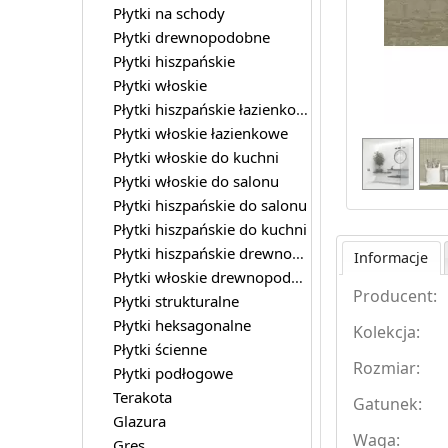
Płytki na schody
Płytki drewnopodobne
Płytki hiszpańskie
Płytki włoskie
Płytki hiszpańskie łazienkowe
Płytki włoskie łazienkowe
Płytki włoskie do kuchni
Płytki włoskie do salonu
Płytki hiszpańskie do salonu
Płytki hiszpańskie do kuchni
Płytki hiszpańskie drewnopodobne
Informacje
Płytki włoskie drewnopodobne
Producent:
Płytki strukturalne
Płytki heksagonalne
Kolekcja:
Płytki ścienne
Rozmiar:
Płytki podłogowe
Terakota
Gatunek:
Glazura
Waga:
Gres