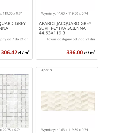
x 119.30 x 0.74
Wymiary: 44.63 x 119.30 x 0.74
CQUARD GREY
APARICI JACQUARD GREY
ENNA
SURF PŁYTKA ŚCIENNA
44.63X119.3
pny od 7 do 21 dni
towar dostępny od 7 do 21 dni
306.42
336.00
2
2
zł / m
zł / m
Aparici
x 29.75 x 0.74
Wymiary: 44.63 x 119.30 x 0.74