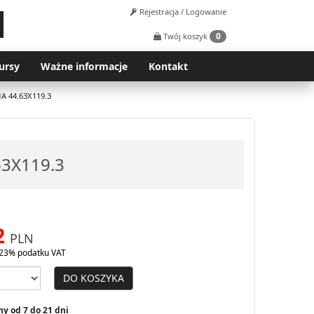
Rejestracja / Logowanie
0
Twój koszyk
ursy
Ważne informacje
Kontakt
A 44.63X119.3
63X119.3
2
PLN
23% podatku VAT
DO KOSZYKA
y od 7 do 21 dni