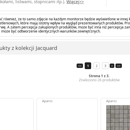
kołami, listwami, stopnicami itp.).
Więcej>>
ć również, że to samo zdjęcie na każdym monitorze będzie wyświetlone w innej k
tleniowych, które mają istotny wpływ na wygląd prezentowanych produktów. Pro
barwę. A zatem percepcja zakupionych produktów, może być inna niż percepcja z
 może być odtworzenie identycznych warunków zewnętrznych.
kty z kolekcji Jacquard
<<
1
2
3
>
>>
Strona 1 z 3.
Znaleziono 26 produktów
Aparici
Aparici