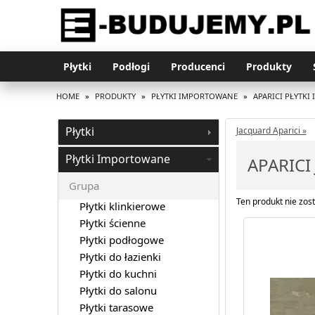
Płytki
Podłogi
Producenci
Produkty
HOME
»
PRODUKTY
»
PŁYTKI IMPORTOWANE
»
APARICI PŁYTK
Płytki
Jacquard Aparici »
Płytki Importowane
APARICI
Grupa
Ten produkt nie zost
Płytki klinkierowe
Płytki ścienne
Płytki podłogowe
Płytki do łazienki
Płytki do kuchni
Płytki do salonu
Płytki tarasowe