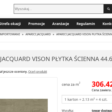
Strefa okazji
Promocje
Aranżacje
Regulamin
Konk
I IMPORTOWANE
»
APARICI JACQUARD
»
APARICI JACQUARD VISON PŁYTKA ŚCIENN
 JACQUARD VISON PŁYTKA ŚCIENNA 44.
ał jeszcze oceniony.
Oceń produkt
306.4
2
cena za m
Cena zawiera 
Wysyłka:
towar dostępn