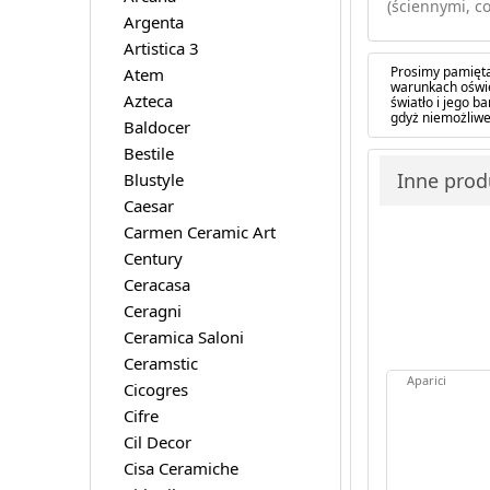
(ściennymi, co
Argenta
Artistica 3
Prosimy pamięta
Atem
warunkach oświe
Azteca
światło i jego 
gdyż niemożliwe
Baldocer
Bestile
Inne produ
Blustyle
Caesar
Carmen Ceramic Art
Century
Ceracasa
Ceragni
Ceramica Saloni
Ceramstic
Aparici
Cicogres
Cifre
Cil Decor
Cisa Ceramiche