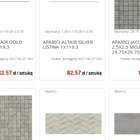
x 119.30 x 0.70
Wymiary: 1.00 x 119.30 x 0.70
Wymiary: 29.75 
TAIR GOLD
APARICI ALTAIR SILVER
APARICI JA
19.3
LISTWA 1X119.3
2.5X2.5 MO
29.75X29.75
ępny od 7 do 21 dni
towar dostępny od 7 do 21 dni
towar dostę
82.57
82.57
zł / sztukę
zł / sztukę
Aparici
Aparici