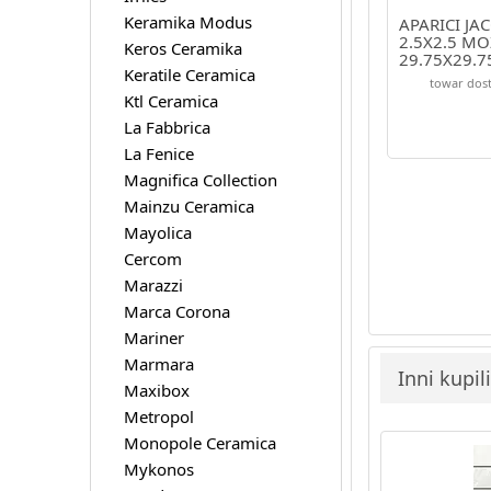
Keramika Modus
APARICI JA
2.5X2.5 MO
Keros Ceramika
29.75X29.7
Keratile Ceramica
towar dost
Ktl Ceramica
La Fabbrica
La Fenice
Magnifica Collection
Mainzu Ceramica
Mayolica
Cercom
Marazzi
Marca Corona
Mariner
Marmara
Inni kupil
Maxibox
Metropol
Monopole Ceramica
Mykonos