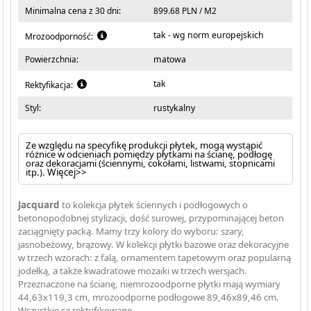
Minimalna cena z 30 dni:
899.68 PLN / M2
tak - wg norm europejskich
Mrozoodporność:
Powierzchnia:
matowa
tak
Rektyfikacja:
Styl:
rustykalny
Ze względu na specyfikę produkcji płytek, mogą wystąpić
różnice w odcieniach pomiędzy płytkami na ścianę, podłogę
oraz dekoracjami (ściennymi, cokołami, listwami, stopnicami
itp.).
Więcej>>
Jacquard
to kolekcja płytek ściennych i podłogowych o
betonopodobnej stylizacji, dość surowej, przypominającej beton
zaciągnięty packą. Mamy trzy kolory do wyboru: szary,
jasnobeżowy, brązowy. W kolekcji płytki bazowe oraz dekoracyjne
w trzech wzorach: z falą, ornamentem tapetowym oraz popularną
jodełką, a także kwadratowe mozaiki w trzech wersjach.
Przeznaczone na ścianę, niemrozoodporne płytki mają wymiary
44,63x119,3 cm, mrozoodporne podłogowe 89,46x89,46 cm.
Wszystkie są rektyfikowane.