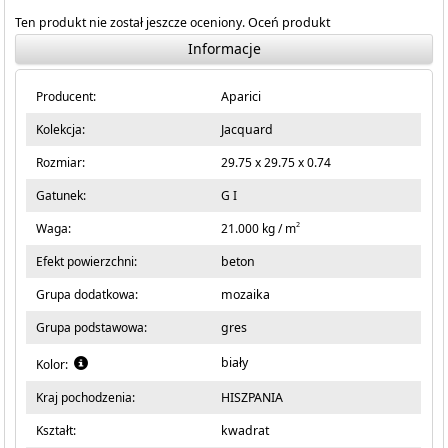
Ten produkt nie został jeszcze oceniony.
Oceń produkt
Informacje
Producent:
Aparici
Kolekcja:
Jacquard
Rozmiar:
29.75 x 29.75 x 0.74
Gatunek:
G I
2
Waga:
21.000 kg / m
Efekt powierzchni:
beton
Grupa dodatkowa:
mozaika
Grupa podstawowa:
gres
biały
Kolor:
Kraj pochodzenia:
HISZPANIA
Kształt:
kwadrat