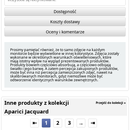
Dostępność
Koszty dostawy
Oceny i komentarze
Prosimy pamiętać również, że to samo zdjęcie na każdym
monitorze będzie wyświetlone w innej kolorystyce. Zdjęcia zostały
wykonane w określonych warunkach oświetleniowych, które
mają istotny wpływ na wygląd prezentowanych produktów.
Produkty bowiem częściowo absorbują, a częściowo odbijają
światło i jego barwę. A zatem percepcja zakupionych produktów,
może być inna niż percepcja zamieszczonych zdjęć, nawet na
skalibrowanych monitorach, gdyż niemożliwe może być
odtworzenie identycznych warunków zewnętrznych.
Inne produkty z kolekcji
Przejdź do kolekcji »
Aparici Jacquard
⇤
1
2
3
→
⇥