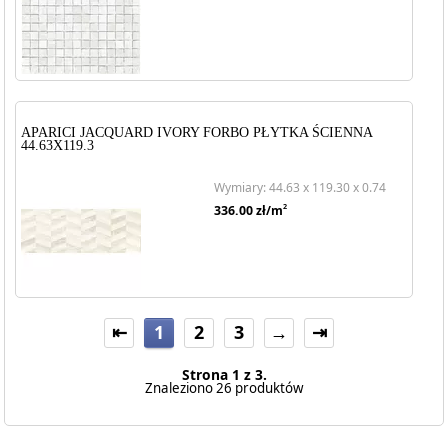
APARICI JACQUARD IVORY FORBO PŁYTKA ŚCIENNA
44.63X119.3
Wymiary: 44.63 x 119.30 x 0.74
2
336.00
zł/m
⇤
1
2
3
→
⇥
Strona 1 z 3.
Znaleziono 26 produktów