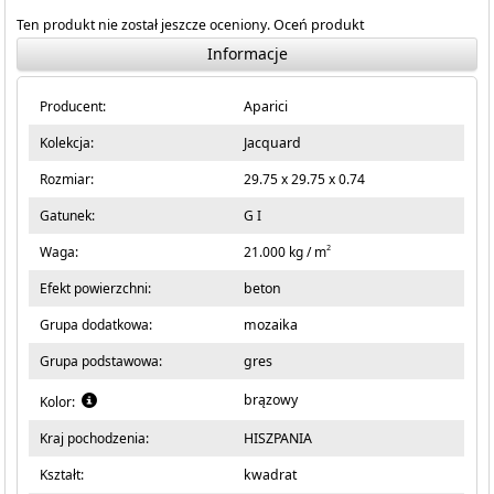
Ten produkt nie został jeszcze oceniony.
Oceń produkt
Informacje
Producent:
Aparici
Kolekcja:
Jacquard
Rozmiar:
29.75 x 29.75 x 0.74
Gatunek:
G I
2
Waga:
21.000 kg / m
Efekt powierzchni:
beton
Grupa dodatkowa:
mozaika
Grupa podstawowa:
gres
brązowy
Kolor:
Kraj pochodzenia:
HISZPANIA
Kształt:
kwadrat