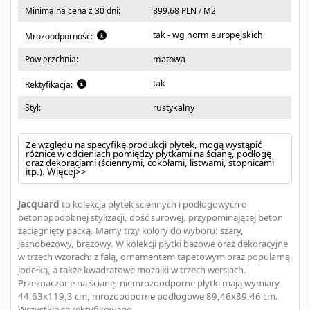
Minimalna cena z 30 dni:
899.68 PLN / M2
tak - wg norm europejskich
Mrozoodporność:
Powierzchnia:
matowa
tak
Rektyfikacja:
Styl:
rustykalny
Ze względu na specyfikę produkcji płytek, mogą wystąpić
różnice w odcieniach pomiędzy płytkami na ścianę, podłogę
oraz dekoracjami (ściennymi, cokołami, listwami, stopnicami
itp.).
Więcej>>
Jacquard
to kolekcja płytek ściennych i podłogowych o
betonopodobnej stylizacji, dość surowej, przypominającej beton
zaciągnięty packą. Mamy trzy kolory do wyboru: szary,
jasnobeżowy, brązowy. W kolekcji płytki bazowe oraz dekoracyjne
w trzech wzorach: z falą, ornamentem tapetowym oraz popularną
jodełką, a także kwadratowe mozaiki w trzech wersjach.
Przeznaczone na ścianę, niemrozoodporne płytki mają wymiary
44,63x119,3 cm, mrozoodporne podłogowe 89,46x89,46 cm.
Wszystkie są rektyfikowane.