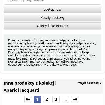
Dostępność
Koszty dostawy
Oceny i komentarze
Prosimy pamiętać również, że to samo zdjęcie na każdym
monitorze będzie wyświetlone w innej kolorystyce. Zdjęcia zostały
wykonane w określonych warunkach oświetleniowych, które
mają istotny wpływ na wygląd prezentowanych produktów.
Produkty bowiem częściowo absorbują, a częściowo odbijają
światło i jego barwę. A zatem percepcja zakupionych produktów,
może być inna niż percepcja zamieszczonych zdjęć, nawet na
skalibrowanych monitorach, gdyż niemożliwe może być
odtworzenie identycznych warunków zewnętrznych.
Inne produkty z kolekcji
Przejdź do kolekcji »
Aparici Jacquard
⇤
1
2
3
→
⇥