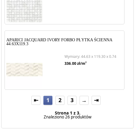
APARICI JACQUARD IVORY FORBO PŁYTKA ŚCIENNA
44.63X119.3
Wymiary: 44.63 x 119.30 x 0.74
2
336.00
zł/m
⇤
1
2
3
→
⇥
Strona 1 z 3.
Znaleziono 26 produktów