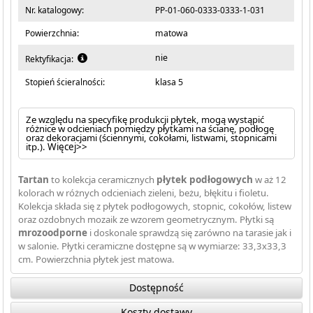
Nr. katalogowy:
PP-01-060-0333-0333-1-031
Powierzchnia:
matowa
nie
Rektyfikacja:
Stopień ścieralności:
klasa 5
Ze względu na specyfikę produkcji płytek, mogą wystąpić
różnice w odcieniach pomiędzy płytkami na ścianę, podłogę
oraz dekoracjami (ściennymi, cokołami, listwami, stopnicami
itp.).
Więcej>>
Tartan
to kolekcja ceramicznych
płytek podłogowych
w aż 12
kolorach w różnych odcieniach zieleni, beżu, błękitu i fioletu.
Kolekcja składa się z płytek podłogowych, stopnic, cokołów, listew
oraz ozdobnych mozaik ze wzorem geometrycznym. Płytki są
mrozoodporne
i doskonale sprawdzą się zarówno na tarasie jak i
w salonie. Płytki ceramiczne dostępne są w wymiarze: 33,3x33,3
cm. Powierzchnia płytek jest matowa.
Dostępność
Koszty dostawy