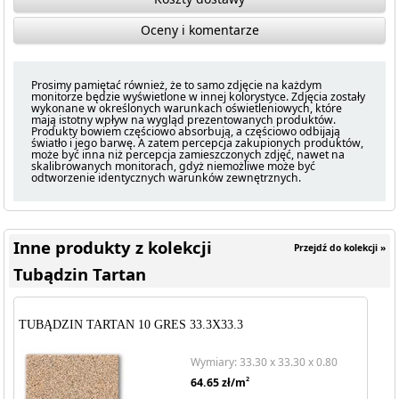
Oceny i komentarze
Prosimy pamiętać również, że to samo zdjęcie na każdym
monitorze będzie wyświetlone w innej kolorystyce. Zdjęcia zostały
wykonane w określonych warunkach oświetleniowych, które
mają istotny wpływ na wygląd prezentowanych produktów.
Produkty bowiem częściowo absorbują, a częściowo odbijają
światło i jego barwę. A zatem percepcja zakupionych produktów,
może być inna niż percepcja zamieszczonych zdjęć, nawet na
skalibrowanych monitorach, gdyż niemożliwe może być
odtworzenie identycznych warunków zewnętrznych.
Inne produkty z kolekcji
Przejdź do kolekcji »
Tubądzin Tartan
TUBĄDZIN TARTAN 10 GRES 33.3X33.3
Wymiary: 33.30 x 33.30 x 0.80
2
64.65
zł/m