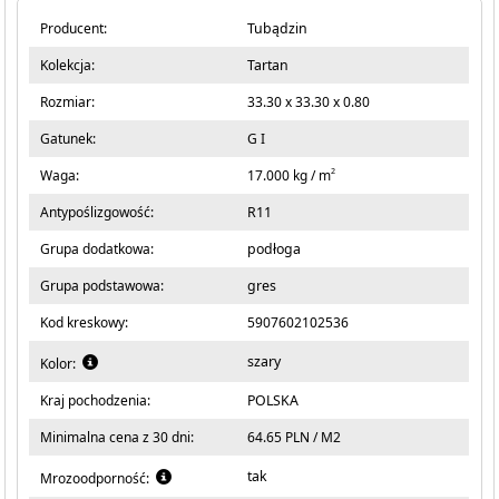
Producent:
Tubądzin
Kolekcja:
Tartan
Rozmiar:
33.30 x 33.30 x 0.80
Gatunek:
G I
2
Waga:
17.000 kg / m
Antypoślizgowość:
R11
Grupa dodatkowa:
podłoga
Grupa podstawowa:
gres
Kod kreskowy:
5907602102536
szary
Kolor:
Kraj pochodzenia:
POLSKA
Minimalna cena z 30 dni:
64.65 PLN / M2
tak
Mrozoodporność: