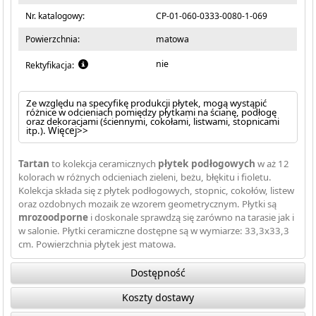
Nr. katalogowy:
CP-01-060-0333-0080-1-069
Powierzchnia:
matowa
nie
Rektyfikacja:
Ze względu na specyfikę produkcji płytek, mogą wystąpić
różnice w odcieniach pomiędzy płytkami na ścianę, podłogę
oraz dekoracjami (ściennymi, cokołami, listwami, stopnicami
itp.).
Więcej>>
Tartan
to kolekcja ceramicznych
płytek podłogowych
w aż 12
kolorach w różnych odcieniach zieleni, beżu, błękitu i fioletu.
Kolekcja składa się z płytek podłogowych, stopnic, cokołów, listew
oraz ozdobnych mozaik ze wzorem geometrycznym. Płytki są
mrozoodporne
i doskonale sprawdzą się zarówno na tarasie jak i
w salonie. Płytki ceramiczne dostępne są w wymiarze: 33,3x33,3
cm. Powierzchnia płytek jest matowa.
Dostępność
Koszty dostawy