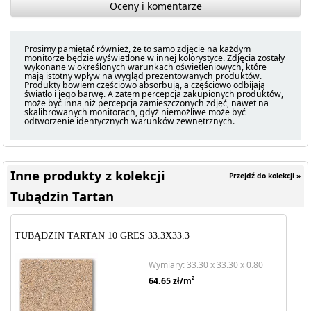
Oceny i komentarze
Prosimy pamiętać również, że to samo zdjęcie na każdym
monitorze będzie wyświetlone w innej kolorystyce. Zdjęcia zostały
wykonane w określonych warunkach oświetleniowych, które
mają istotny wpływ na wygląd prezentowanych produktów.
Produkty bowiem częściowo absorbują, a częściowo odbijają
światło i jego barwę. A zatem percepcja zakupionych produktów,
może być inna niż percepcja zamieszczonych zdjęć, nawet na
skalibrowanych monitorach, gdyż niemożliwe może być
odtworzenie identycznych warunków zewnętrznych.
Inne produkty z kolekcji
Przejdź do kolekcji »
Tubądzin Tartan
TUBĄDZIN TARTAN 10 GRES 33.3X33.3
Wymiary: 33.30 x 33.30 x 0.80
2
64.65
zł/m