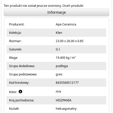
Ten produkt nie został jeszcze oceniony.
Oceń produkt
Informacje
Producent:
Ape Ceramica
Kolekcja:
Klen
Rozmiar:
23.00 x 26.00 x 0.85
Gatunek:
G I
2
Waga:
19.400 kg / m
Grupa dodatkowa:
podłoga
Grupa podstawowa:
gres
Kod kreskowy:
8435568512177
mix
Kolor:
Kraj pochodzenia:
HISZPANIA
Kształt:
heksagonalny