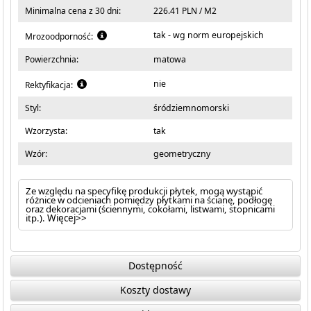
Minimalna cena z 30 dni:
226.41 PLN / M2
tak - wg norm europejskich
Mrozoodporność:
Powierzchnia:
matowa
nie
Rektyfikacja:
Styl:
śródziemnomorski
Wzorzysta:
tak
Wzór:
geometryczny
Ze względu na specyfikę produkcji płytek, mogą wystąpić
różnice w odcieniach pomiędzy płytkami na ścianę, podłogę
oraz dekoracjami (ściennymi, cokołami, listwami, stopnicami
itp.).
Więcej>>
Dostępność
Koszty dostawy