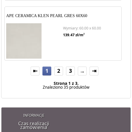
APE CERAMICA KLEN PEARL GRES 60X60
Wymiary: 60.00 x 60.00
2
139.47
zł/m
⇤
1
2
3
→
⇥
Strona 1 z 3.
Znaleziono 35 produktów
INFORMACJE
Czas realizacji
zamówienia