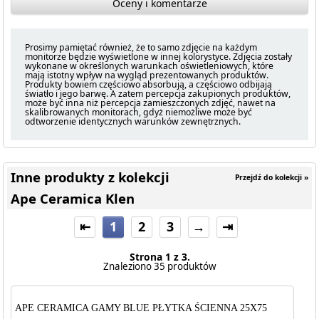
Oceny i komentarze
Prosimy pamiętać również, że to samo zdjęcie na każdym
monitorze będzie wyświetlone w innej kolorystyce. Zdjęcia zostały
wykonane w określonych warunkach oświetleniowych, które
mają istotny wpływ na wygląd prezentowanych produktów.
Produkty bowiem częściowo absorbują, a częściowo odbijają
światło i jego barwę. A zatem percepcja zakupionych produktów,
może być inna niż percepcja zamieszczonych zdjęć, nawet na
skalibrowanych monitorach, gdyż niemożliwe może być
odtworzenie identycznych warunków zewnętrznych.
Inne produkty z kolekcji
Przejdź do kolekcji »
Ape Ceramica Klen
⇤
1
2
3
→
⇥
Strona 1 z 3.
Znaleziono 35 produktów
APE CERAMICA GAMY BLUE PŁYTKA ŚCIENNA 25X75