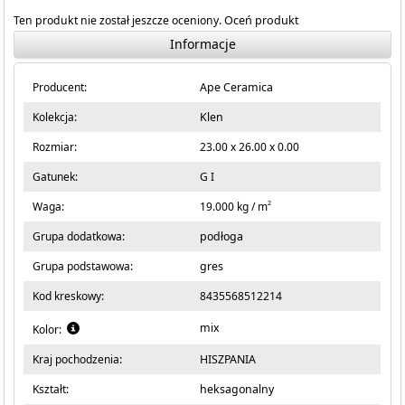
Ten produkt nie został jeszcze oceniony.
Oceń produkt
Informacje
Producent:
Ape Ceramica
Kolekcja:
Klen
Rozmiar:
23.00 x 26.00 x 0.00
Gatunek:
G I
2
Waga:
19.000 kg / m
Grupa dodatkowa:
podłoga
Grupa podstawowa:
gres
Kod kreskowy:
8435568512214
mix
Kolor:
Kraj pochodzenia:
HISZPANIA
Kształt:
heksagonalny