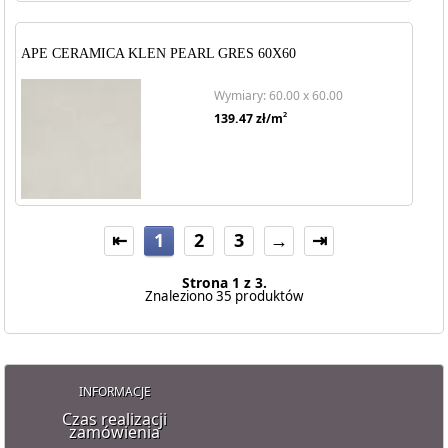
APE CERAMICA KLEN PEARL GRES 60X60
Wymiary: 60.00 x 60.00
2
139.47
zł/m
⇤
1
2
3
→
⇥
Strona 1 z 3.
Znaleziono 35 produktów
INFORMACJE
Czas realizacji
zamówienia