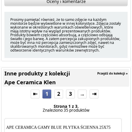
Oceny i komentarze
Prosimy pamiętać również, że to samo zdjęcie na każdym
monitorze będzie wyświetlone w innej kolorystyce. Zdjęcia zostały
wykonane w określonych warunkach oświetleniowych, które
mają istotny wpływ na wygląd prezentowanych produktów.
Produkty bowiem częściowo absorbują, a częściowo odbijają
światło i jego barwę. A zatem percepcja zakupionych produktów,
może być inna niż percepcja zamieszczonych zdjęć, nawet na
skalibrowanych monitorach, gdyż niemożliwe może być
odtworzenie identycznych warunków zewnętrznych.
Inne produkty z kolekcji
Przejdź do kolekcji »
Ape Ceramica Klen
⇤
1
2
3
→
⇥
Strona 1 z 3.
Znaleziono 35 produktów
APE CERAMICA GAMY BLUE PŁYTKA ŚCIENNA 25X75