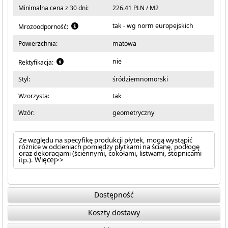
Minimalna cena z 30 dni:
226.41 PLN / M2
tak - wg norm europejskich
Mrozoodporność:
Powierzchnia:
matowa
nie
Rektyfikacja:
Styl:
śródziemnomorski
Wzorzysta:
tak
Wzór:
geometryczny
Ze względu na specyfikę produkcji płytek, mogą wystąpić
różnice w odcieniach pomiędzy płytkami na ścianę, podłogę
oraz dekoracjami (ściennymi, cokołami, listwami, stopnicami
itp.).
Więcej>>
Dostępność
Koszty dostawy