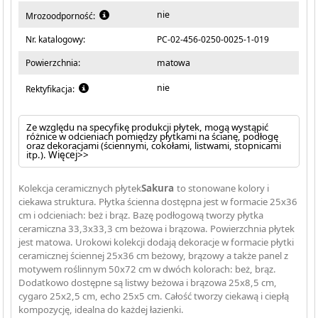
nie
Mrozoodporność:
Nr. katalogowy:
PC-02-456-0250-0025-1-019
Powierzchnia:
matowa
nie
Rektyfikacja:
Ze względu na specyfikę produkcji płytek, mogą wystąpić
różnice w odcieniach pomiędzy płytkami na ścianę, podłogę
oraz dekoracjami (ściennymi, cokołami, listwami, stopnicami
itp.).
Więcej>>
Kolekcja ceramicznych płytek
Sakura
to stonowane kolory i
ciekawa struktura. Płytka ścienna dostępna jest w formacie 25x36
cm i odcieniach: beż i brąz. Bazę podłogową tworzy płytka
ceramiczna 33,3x33,3 cm beżowa i brązowa. Powierzchnia płytek
jest matowa. Urokowi kolekcji dodają dekoracje w formacie płytki
ceramicznej ściennej 25x36 cm beżowy, brązowy a także panel z
motywem roślinnym 50x72 cm w dwóch kolorach: beż, brąz.
Dodatkowo dostępne są listwy beżowa i brązowa 25x8,5 cm,
cygaro 25x2,5 cm, echo 25x5 cm. Całość tworzy ciekawą i ciepłą
kompozycję, idealna do każdej łazienki.