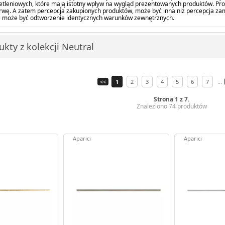
tleniowych, które mają istotny wpływ na wygląd prezentowanych produktów. Pro
barwę. A zatem percepcja zakupionych produktów, może być inna niż percepcja z
 może być odtworzenie identycznych warunków zewnętrznych.
kty z kolekcji Neutral
...
<<
1
2
3
4
5
6
7
Strona 1 z 7.
Znaleziono 74 produktów
Aparici
Aparici