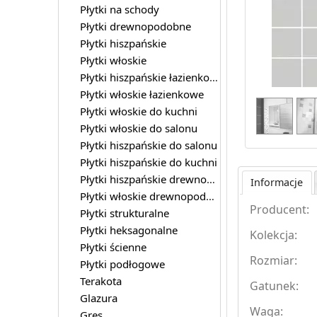
Płytki na schody
Płytki drewnopodobne
Płytki hiszpańskie
Płytki włoskie
Płytki hiszpańskie łazienkowe
Płytki włoskie łazienkowe
Płytki włoskie do kuchni
Płytki włoskie do salonu
Płytki hiszpańskie do salonu
Płytki hiszpańskie do kuchni
Płytki hiszpańskie drewnopodobne
Informacje
Płytki włoskie drewnopodobne
Producent:
Płytki strukturalne
Płytki heksagonalne
Kolekcja:
Płytki ścienne
Rozmiar:
Płytki podłogowe
Terakota
Gatunek:
Glazura
Waga:
Gres