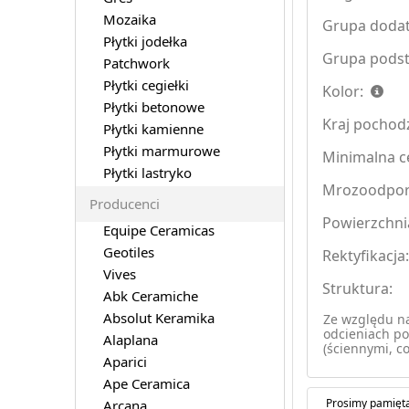
Mozaika
Grupa doda
Płytki jodełka
Grupa pods
Patchwork
Płytki cegiełki
Kolor:
Płytki betonowe
Kraj pochod
Płytki kamienne
Płytki marmurowe
Minimalna ce
Płytki lastryko
Mrozoodpo
Producenci
Powierzchni
Equipe Ceramicas
Geotiles
Rektyfikacja
Vives
Struktura:
Abk Ceramiche
Absolut Keramika
Ze względu na
odcieniach po
Alaplana
(ściennymi, co
Aparici
Ape Ceramica
Prosimy pamięta
Arcana