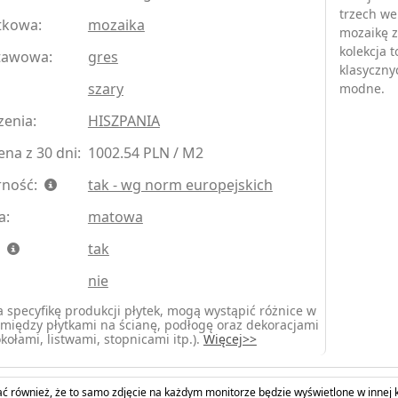
trzech we
tkowa:
mozaika
mozaikę z
kolekcja 
tawowa:
gres
klasyczny
szary
modne.
zenia:
HISZPANIA
na z 30 dni:
1002.54 PLN / M2
rność:
tak - wg norm europejskich
a:
matowa
:
tak
nie
 specyfikę produkcji płytek, mogą wystąpić różnice w
między płytkami na ścianę, podłogę oraz dekoracjami
kołami, listwami, stopnicami itp.).
Więcej>>
ć również, że to samo zdjęcie na każdym monitorze będzie wyświetlone w innej k