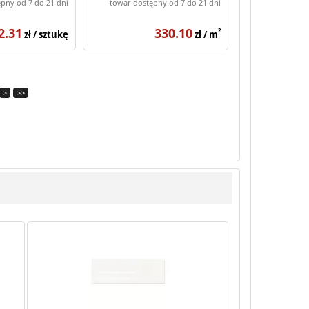
pny od 7 do 21 dni
towar dostępny od 7 do 21 dni
2.31
330.10
2
zł / sztukę
zł / m
>
>>