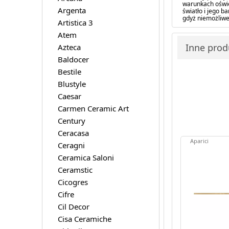
warunkach oświe
Argenta
światło i jego 
gdyż niemożliwe
Artistica 3
Atem
Inne produ
Azteca
Baldocer
Bestile
Blustyle
Caesar
Carmen Ceramic Art
Century
Ceracasa
Aparici
Ceragni
Ceramica Saloni
Ceramstic
Cicogres
Cifre
Cil Decor
Cisa Ceramiche