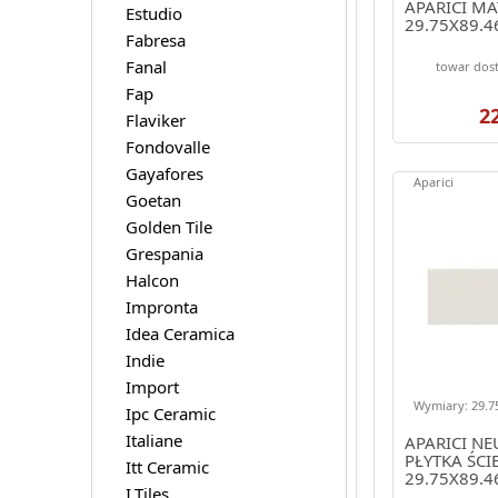
APARICI MA
Estudio
29.75X89.4
Fabresa
Fanal
towar dost
Fap
2
Flaviker
Fondovalle
Gayafores
Aparici
Goetan
Golden Tile
Grespania
Halcon
Impronta
Idea Ceramica
Indie
Import
Wymiary: 29.75
Ipc Ceramic
Italiane
APARICI NE
PŁYTKA ŚCI
Itt Ceramic
29.75X89.4
I.Tiles