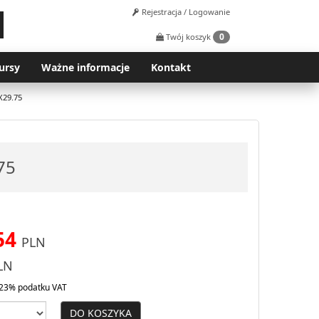
Rejestracja / Logowanie
0
Twój koszyk
ursy
Ważne informacje
Kontakt
X29.75
75
54
PLN
LN
23% podatku VAT
DO KOSZYKA