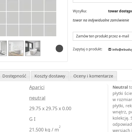
Wysyłka:
towar dostępn
towar na indywidualne zamówienie
Zamów ten produkt przez e-mail
Zapytaj o produkt:
info@ebudu
Dostępność
Koszty dostawy
Oceny i komentarze
Aparici
Neutral
to
płytki śc
neutral
w rozmiar
płytki, r
29.75 x 29.75 x 0.00
wnętrz, p
kolekcję. 
G I
odpowiada
2
21.500 kg / m
wersjach 