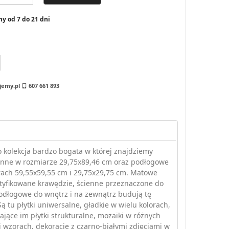
y od 7 do 21 dni
jemy.pl
607 661 893
 kolekcja bardzo bogata w której znajdziemy
ienne w rozmiarze 29,75x89,46 cm oraz podłogowe
ach 59,55x59,55 cm i 29,75x29,75 cm. Matowe
ektyfikowane krawędzie, ścienne przeznaczone do
odłogowe do wnętrz i na zewnątrz budują tę
Są tu płytki uniwersalne, gładkie w wielu kolorach,
jące im płytki strukturalne, mozaiki w różnych
i wzorach, dekoracje z czarno-białymi zdjęciami w