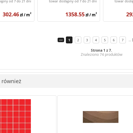
ępny od 7 do 21 dni
towar dostępny od 7 do 21 dni
towar dostę
302.46
1358.55
29
2
2
zł / m
zł / m
...
<<
1
2
3
4
5
6
7
Strona 1 z 7.
Znaleziono 74 produktów
i również