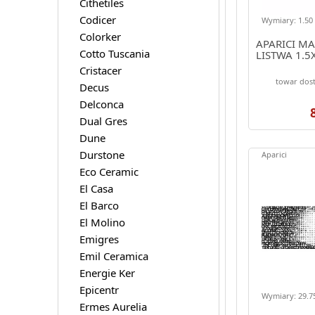
Cithetiles
Codicer
Wymiary: 1.50 
Colorker
APARICI M
Cotto Tuscania
LISTWA 1.5
Cristacer
towar dost
Decus
Delconca
Dual Gres
Dune
Durstone
Aparici
Eco Ceramic
El Casa
El Barco
El Molino
Emigres
Emil Ceramica
Energie Ker
Epicentr
Wymiary: 29.75
Ermes Aurelia