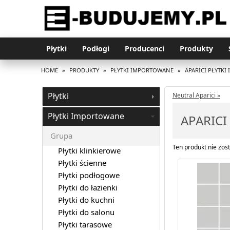
Płytki
Podłogi
Producenci
Produkty
HOME
»
PRODUKTY
»
PŁYTKI IMPORTOWANE
»
APARICI PŁYTK
Płytki
Neutral Aparici »
Płytki Importowane
APARICI
Grupa
Ten produkt nie zost
Płytki klinkierowe
Płytki ścienne
Płytki podłogowe
Płytki do łazienki
Płytki do kuchni
Płytki do salonu
Płytki tarasowe