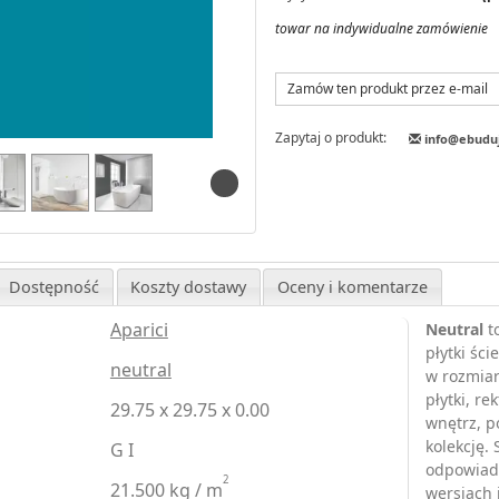
towar na indywidualne zamówienie
Zamów ten produkt przez e-mail
Zapytaj o produkt:
info@ebudu
Dostępność
Koszty dostawy
Oceny i komentarze
Aparici
Neutral
to
płytki śc
neutral
w rozmiar
płytki, r
29.75 x 29.75 x 0.00
wnętrz, p
kolekcję. 
G I
odpowiada
2
21.500 kg / m
wersjach 