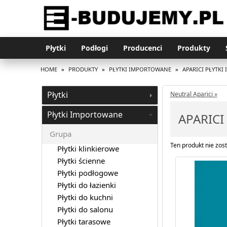
Płytki
Podłogi
Producenci
Produkty
HOME
»
PRODUKTY
»
PŁYTKI IMPORTOWANE
»
APARICI PŁYTK
Płytki
Neutral Aparici »
Płytki Importowane
APARICI
Grupa
Ten produkt nie zost
Płytki klinkierowe
Płytki ścienne
Płytki podłogowe
Płytki do łazienki
Płytki do kuchni
Płytki do salonu
Płytki tarasowe