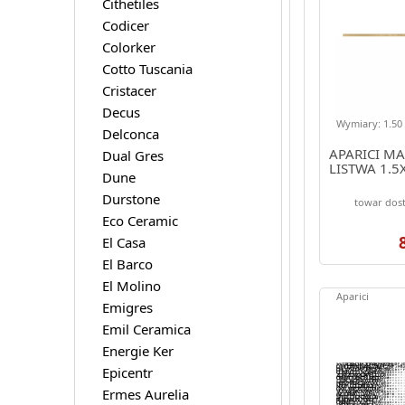
Cithetiles
Codicer
Colorker
Cotto Tuscania
Cristacer
Decus
Wymiary: 1.50 
Delconca
APARICI M
Dual Gres
LISTWA 1.5
Dune
Durstone
towar dost
Eco Ceramic
El Casa
El Barco
El Molino
Aparici
Emigres
Emil Ceramica
Energie Ker
Epicentr
Ermes Aurelia