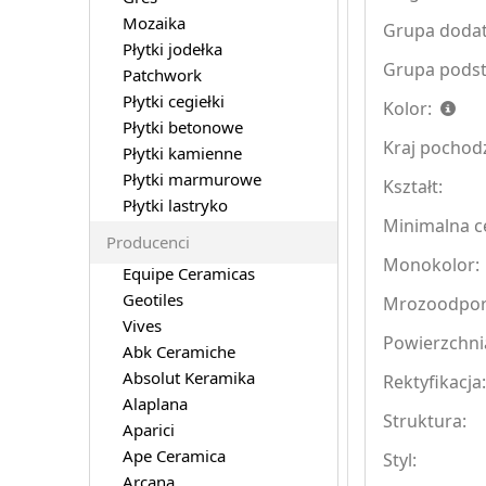
Mozaika
Grupa doda
Płytki jodełka
Grupa pods
Patchwork
Płytki cegiełki
Kolor:
Płytki betonowe
Kraj pochod
Płytki kamienne
Płytki marmurowe
Kształt:
Płytki lastryko
Minimalna ce
Producenci
Monokolor:
Equipe Ceramicas
Geotiles
Mrozoodpo
Vives
Powierzchni
Abk Ceramiche
Absolut Keramika
Rektyfikacja
Alaplana
Struktura:
Aparici
Ape Ceramica
Styl:
Arcana