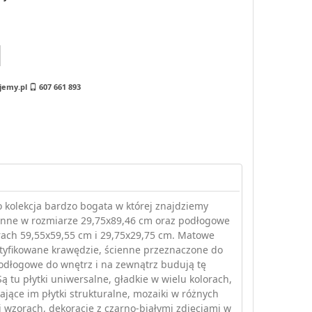
jemy.pl
607 661 893
 kolekcja bardzo bogata w której znajdziemy
ienne w rozmiarze 29,75x89,46 cm oraz podłogowe
ach 59,55x59,55 cm i 29,75x29,75 cm. Matowe
ektyfikowane krawędzie, ścienne przeznaczone do
odłogowe do wnętrz i na zewnątrz budują tę
Są tu płytki uniwersalne, gładkie w wielu kolorach,
jące im płytki strukturalne, mozaiki w różnych
i wzorach, dekoracje z czarno-białymi zdjęciami w