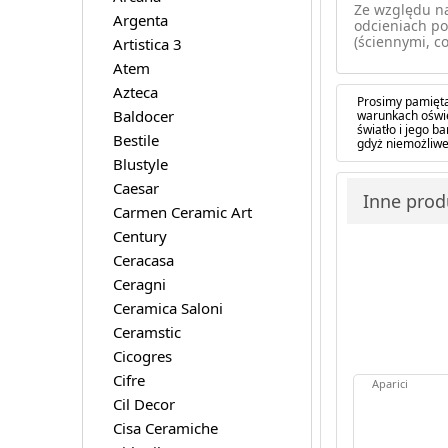
Ze względu na
Argenta
odcieniach po
(ściennymi, co
Artistica 3
Atem
Azteca
Prosimy pamięta
Baldocer
warunkach oświe
światło i jego 
Bestile
gdyż niemożliwe
Blustyle
Caesar
Inne produ
Carmen Ceramic Art
Century
Ceracasa
Ceragni
Ceramica Saloni
Ceramstic
Cicogres
Cifre
Aparici
Cil Decor
Cisa Ceramiche