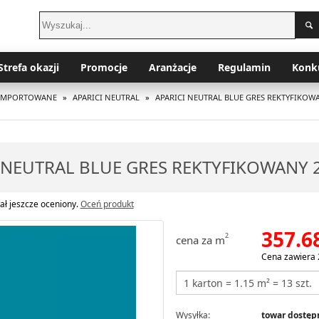
Strefa okazji
Promocje
Aranżacje
Regulamin
Konk
I IMPORTOWANE
»
APARICI NEUTRAL
»
APARICI NEUTRAL BLUE GRES REKTYFIKOWA
 NEUTRAL BLUE GRES REKTYFIKOWANY 2
ał jeszcze oceniony.
Oceń produkt
357.6
2
cena za m
Cena zawiera 
Wysyłka:
towar dostępn