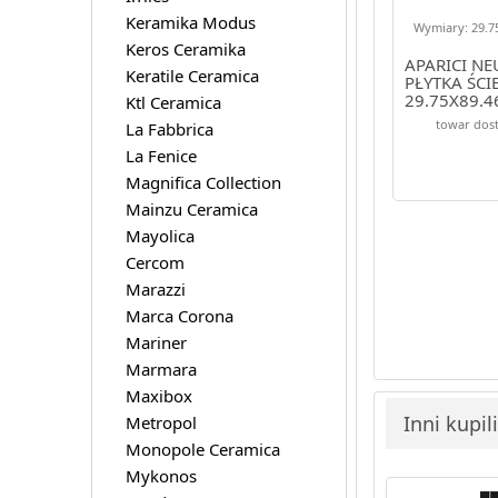
Keramika Modus
Wymiary: 29.75
Keros Ceramika
APARICI NE
Keratile Ceramica
PŁYTKA ŚCI
29.75X89.4
Ktl Ceramica
towar dost
La Fabbrica
La Fenice
Magnifica Collection
Mainzu Ceramica
Mayolica
Cercom
Marazzi
Marca Corona
Mariner
Marmara
Maxibox
Inni kupil
Metropol
Monopole Ceramica
Mykonos