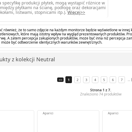
 specyfikę produkcji płytek, mogą wystąpić różnice w
między płytkami na ścianę, podłogę oraz dekoracjami
kołami, listwami, stopnicami itp.).
Więcej>>
ć również, że to samo zdjęcie na każdym monitorze będzie wyświetlone w innej k
tleniowych, które mają istotny wpływ na wygląd prezentowanych produktów. Pro
barwę. A zatem percepcja zakupionych produktów, może być inna niż percepcja z
 może być odtworzenie identycznych warunków zewnętrznych.
kty z kolekcji Neutral
...
<<
1
2
3
4
5
6
7
Strona 1 z 7.
Znaleziono 74 produktów
Aparici
Aparici