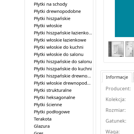
Płytki na schody
Płytki drewnopodobne
Płytki hiszpańskie
Płytki włoskie
Płytki hiszpańskie łazienkowe
Płytki włoskie łazienkowe
Płytki włoskie do kuchni
Płytki włoskie do salonu
Płytki hiszpańskie do salonu
Płytki hiszpańskie do kuchni
Płytki hiszpańskie drewnopodobne
Informacje
Płytki włoskie drewnopodobne
Producent:
Płytki strukturalne
Płytki heksagonalne
Kolekcja:
Płytki ścienne
Rozmiar:
Płytki podłogowe
Terakota
Gatunek:
Glazura
Waga:
Gres