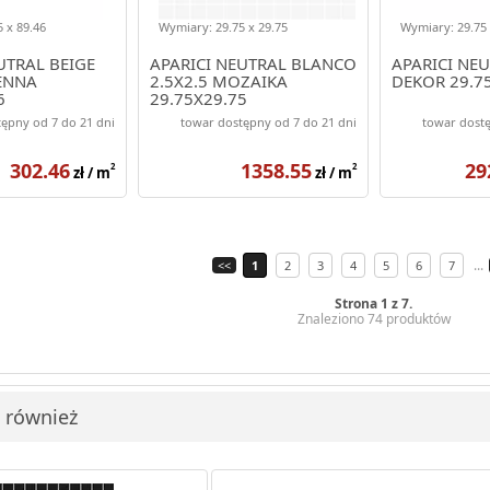
 x 89.46
Wymiary: 29.75 x 29.75
Wymiary: 29.75 
UTRAL BEIGE
APARICI NEUTRAL BLANCO
APARICI NE
ENNA
2.5X2.5 MOZAIKA
DEKOR 29.7
6
29.75X29.75
ępny od 7 do 21 dni
towar dostępny od 7 do 21 dni
towar dostę
302.46
1358.55
29
2
2
zł / m
zł / m
...
<<
1
2
3
4
5
6
7
Strona 1 z 7.
Znaleziono 74 produktów
i również