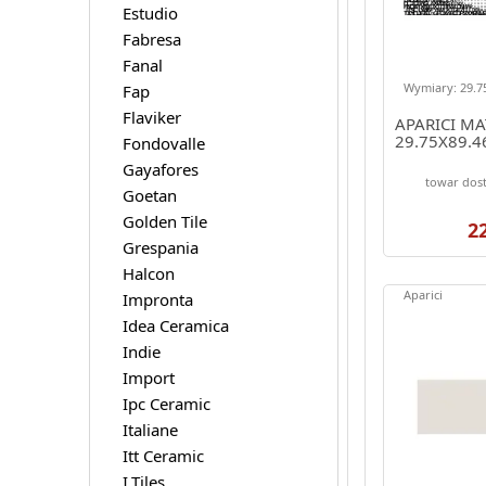
Estudio
Fabresa
Fanal
Wymiary: 29.75
Fap
Flaviker
APARICI MA
29.75X89.4
Fondovalle
Gayafores
towar dost
Goetan
Golden Tile
2
Grespania
Halcon
Aparici
Impronta
Idea Ceramica
Indie
Import
Ipc Ceramic
Italiane
Itt Ceramic
I.Tiles