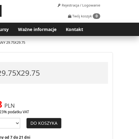
Rejestracja / Logowanie
0
Twój koszyk
ursy
Ważne informacje
Kontakt
NY 29.75X29.75
9.75X29.75
8
PLN
23% podatku VAT
DO KOSZYKA
y od 7 do 21 dni