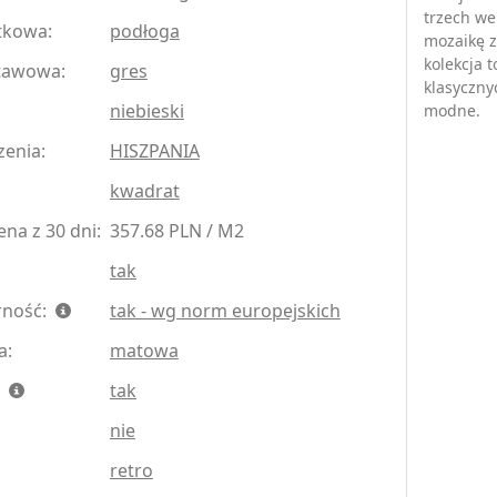
trzech we
tkowa:
podłoga
mozaikę z
kolekcja 
tawowa:
gres
klasyczny
niebieski
modne.
zenia:
HISZPANIA
kwadrat
na z 30 dni:
357.68 PLN / M2
tak
rność:
tak - wg norm europejskich
a:
matowa
:
tak
nie
retro