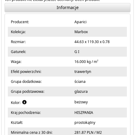
Informacje
Producent:
Aparici
Kolekcja:
Marbox
Rozmiar:
44.63 x 119.30 x 0.78
Gatunek:
G I
2
Waga:
16.000 kg / m
Efekt powierzchni:
trawertyn
Grupa dodatkowa:
ściana
Grupa podstawowa:
glazura
beżowy
Kolor:
Kraj pochodzenia:
HISZPANIA
Kształt:
prostokątny
Minimalna cena z 30 dni:
281.87 PLN / M2