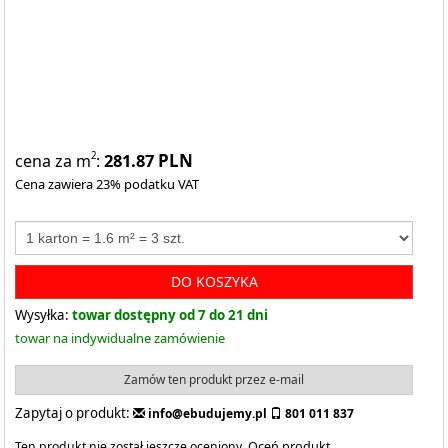
281.87
PLN
2
cena za m
:
Cena zawiera 23% podatku VAT
DO KOSZYKA
Wysyłka:
towar dostępny od 7 do 21 dni
towar na indywidualne zamówienie
Zamów ten produkt przez e-mail
Zapytaj o produkt:
info@ebudujemy.pl
801 011 837
Ten produkt nie został jeszcze oceniony.
Oceń produkt