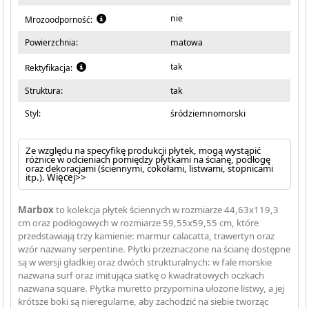
nie
Mrozoodporność:
Powierzchnia:
matowa
tak
Rektyfikacja:
Struktura:
tak
Styl:
śródziemnomorski
Ze względu na specyfikę produkcji płytek, mogą wystąpić
różnice w odcieniach pomiędzy płytkami na ścianę, podłogę
oraz dekoracjami (ściennymi, cokołami, listwami, stopnicami
itp.).
Więcej>>
Marbox
to kolekcja płytek ściennych w rozmiarze 44,63x119,3
cm oraz podłogowych w rozmiarze 59,55x59,55 cm, które
przedstawiają trzy kamienie: marmur calacatta, trawertyn oraz
wzór nazwany serpentine. Płytki przeznaczone na ścianę dostępne
są w wersji gładkiej oraz dwóch strukturalnych: w fale morskie
nazwana surf oraz imitująca siatkę o kwadratowych oczkach
nazwana square. Płytka muretto przypomina ułożone listwy, a jej
krótsze boki są nieregularne, aby zachodzić na siebie tworząc