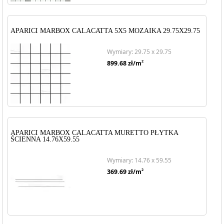
APARICI MARBOX CALACATTA 5X5 MOZAIKA 29.75X29.75
Wymiary: 29.75 x 29.75
2
899.68
zł/m
APARICI MARBOX CALACATTA MURETTO PŁYTKA
ŚCIENNA 14.76X59.55
Wymiary: 14.76 x 59.55
2
369.69
zł/m