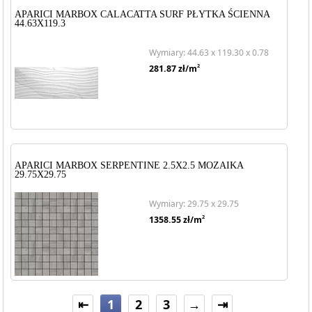
APARICI MARBOX CALACATTA SURF PŁYTKA ŚCIENNA
44.63X119.3
Wymiary: 44.63 x 119.30 x 0.78
2
281.87
zł/m
APARICI MARBOX SERPENTINE 2.5X2.5 MOZAIKA
29.75X29.75
Wymiary: 29.75 x 29.75
2
1358.55
zł/m
⇤
1
2
3
→
⇥