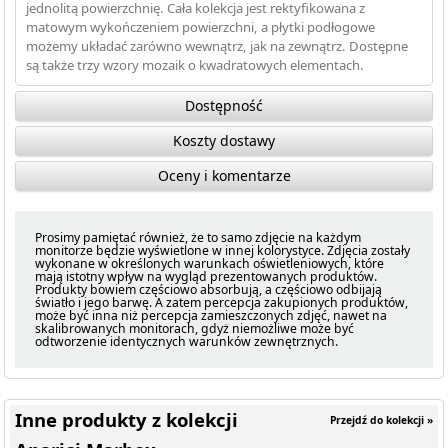
jednolitą powierzchnię. Cała kolekcja jest rektyfikowana z
matowym wykończeniem powierzchni, a płytki podłogowe
możemy układać zarówno wewnątrz, jak na zewnątrz. Dostępne
są także trzy wzory mozaik o kwadratowych elementach.
Dostępność
Koszty dostawy
Oceny i komentarze
Prosimy pamiętać również, że to samo zdjęcie na każdym
monitorze będzie wyświetlone w innej kolorystyce. Zdjęcia zostały
wykonane w określonych warunkach oświetleniowych, które
mają istotny wpływ na wygląd prezentowanych produktów.
Produkty bowiem częściowo absorbują, a częściowo odbijają
światło i jego barwę. A zatem percepcja zakupionych produktów,
może być inna niż percepcja zamieszczonych zdjęć, nawet na
skalibrowanych monitorach, gdyż niemożliwe może być
odtworzenie identycznych warunków zewnętrznych.
Inne produkty z kolekcji
Przejdź do kolekcji »