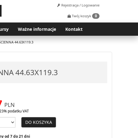
Rejestracja / Logowanie
0
Twój koszyk
ursy
Ważne informacje
Kontakt
CIENNA 44.63X119.3
NNA 44.63X119.3
7
PLN
23% podatku VAT
DO KOSZYKA
y od 7 do 21 dni