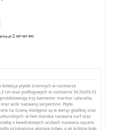
jemy.pl
607 661 893
o kolekcja płytek ściennych w rozmiarze
,3 cm oraz podłogowych w rozmiarze 59,55x59,55
 przedstawiają trzy kamienie: marmur calacatta,
 oraz wzór nazwany serpentine. Płytki
one na ścianę dostępne są w wersji gładkiej oraz
ukturalnych: w fale morskie nazwana surf oraz
 siatkę o kwadratowych oczkach nazwana square.
retto przypomina ułożone listwy, a jej krótsze boki