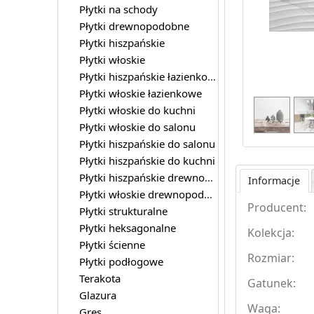
Płytki na schody
Płytki drewnopodobne
Płytki hiszpańskie
Płytki włoskie
Płytki hiszpańskie łazienkowe
Płytki włoskie łazienkowe
Płytki włoskie do kuchni
Płytki włoskie do salonu
Płytki hiszpańskie do salonu
Płytki hiszpańskie do kuchni
Płytki hiszpańskie drewnopodobne
Informacje
Płytki włoskie drewnopodobne
Producent:
Płytki strukturalne
Płytki heksagonalne
Kolekcja:
Płytki ścienne
Rozmiar:
Płytki podłogowe
Terakota
Gatunek:
Glazura
Waga:
Gres