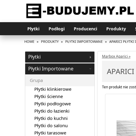
Płytki
Podłogi
Producenci
Produkty
HOME
»
PRODUKTY
»
PŁYTKI IMPORTOWANE
»
APARICI PŁYTK
Płytki
Marbox Aparici »
Płytki Importowane
APARICI
Grupa
Ten produkt nie zost
Płytki klinkierowe
Płytki ścienne
Płytki podłogowe
Płytki do łazienki
Płytki do kuchni
Płytki do salonu
Płytki tarasowe