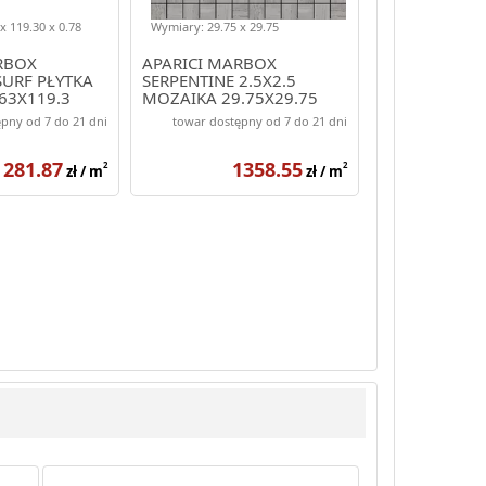
x 119.30 x 0.78
Wymiary: 29.75 x 29.75
RBOX
APARICI MARBOX
SURF PŁYTKA
SERPENTINE 2.5X2.5
63X119.3
MOZAIKA 29.75X29.75
pny od 7 do 21 dni
towar dostępny od 7 do 21 dni
281.87
1358.55
2
2
zł / m
zł / m