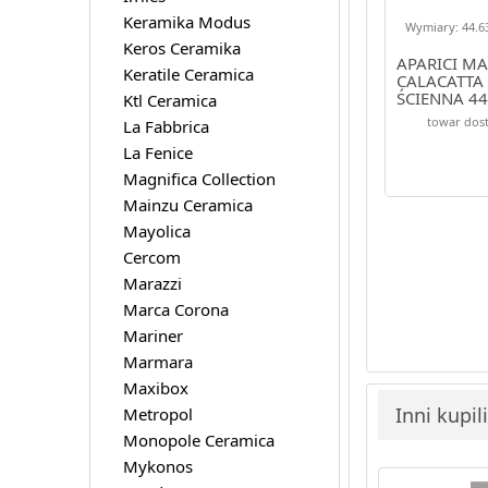
Keramika Modus
Wymiary: 44.63
Keros Ceramika
APARICI M
Keratile Ceramica
CALACATTA
ŚCIENNA 44
Ktl Ceramica
towar dost
La Fabbrica
La Fenice
Magnifica Collection
Mainzu Ceramica
Mayolica
Cercom
Marazzi
Marca Corona
Mariner
Marmara
Maxibox
Inni kupil
Metropol
Monopole Ceramica
Mykonos