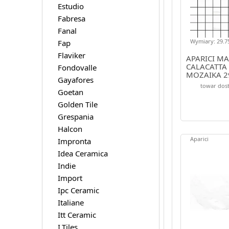
Estudio
Fabresa
Fanal
Wymiary: 29.75
Fap
Flaviker
APARICI M
CALACATTA 
Fondovalle
MOZAIKA 2
Gayafores
towar dost
Goetan
Golden Tile
Grespania
Halcon
Aparici
Impronta
Idea Ceramica
Indie
Import
Ipc Ceramic
Italiane
Itt Ceramic
I.Tiles