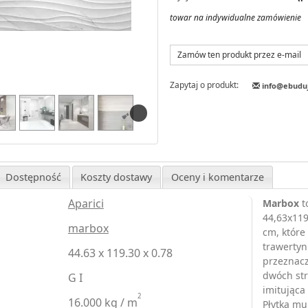
towar na indywidualne zamówienie
Zamów ten produkt przez e-mail
Zapytaj o produkt:
info@ebudu
Dostępność
Koszty dostawy
Oceny i komentarze
Aparici
Marbox
t
44,63x119
marbox
cm, które
trawertyn
44.63 x 119.30 x 0.78
przeznacz
dwóch str
G I
imitująca
2
16.000 kg / m
Płytka mu