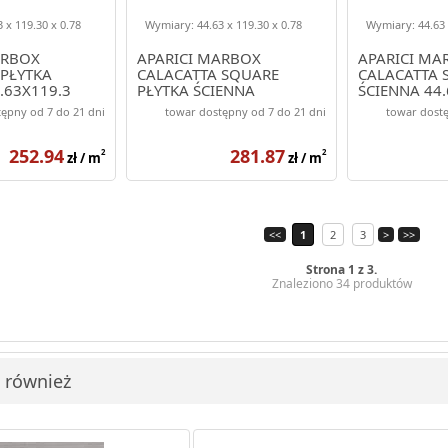
 x 119.30 x 0.78
Wymiary: 44.63 x 119.30 x 0.78
Wymiary: 44.63 
ARBOX
APARICI MARBOX
APARICI MA
 PŁYTKA
CALACATTA SQUARE
CALACATTA 
.63X119.3
PŁYTKA ŚCIENNA
ŚCIENNA 44.
44.63X119.3
ępny od 7 do 21 dni
towar dostępny od 7 do 21 dni
towar dostę
252.94
281.87
2
2
zł / m
zł / m
<<
1
2
3
>
>>
Strona 1 z 3.
Znaleziono 34 produktów
i również