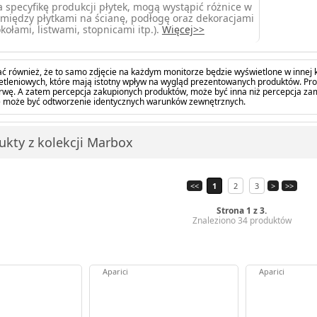
 specyfikę produkcji płytek, mogą wystąpić różnice w
między płytkami na ścianę, podłogę oraz dekoracjami
kołami, listwami, stopnicami itp.).
Więcej>>
ć również, że to samo zdjęcie na każdym monitorze będzie wyświetlone w innej k
tleniowych, które mają istotny wpływ na wygląd prezentowanych produktów. Pro
barwę. A zatem percepcja zakupionych produktów, może być inna niż percepcja z
 może być odtworzenie identycznych warunków zewnętrznych.
ukty z kolekcji Marbox
<<
1
2
3
>
>>
Strona 1 z 3.
Znaleziono 34 produktów
Aparici
Aparici