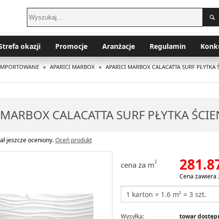
Strefa okazji
Promocje
Aranżacje
Regulamin
Konk
I IMPORTOWANE
»
APARICI MARBOX
»
APARICI MARBOX CALACATTA SURF PŁYTKA Ś
 MARBOX CALACATTA SURF PŁYTKA ŚCIE
ał jeszcze oceniony.
Oceń produkt
281.8
2
cena za m
Cena zawiera 
Wysyłka:
towar dostępn