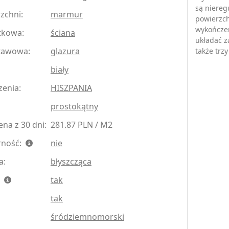
są niereg
zchni:
marmur
powierzch
wykończe
tkowa:
ściana
układać z
tawowa:
glazura
także trz
biały
zenia:
HISZPANIA
prostokątny
na z 30 dni:
281.87 PLN / M2
rność:
nie
a:
błyszcząca
:
tak
tak
śródziemnomorski