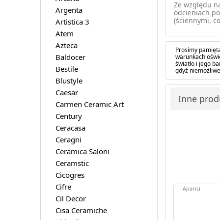
Ze względu na
Argenta
odcieniach po
(ściennymi, co
Artistica 3
Atem
Azteca
Prosimy pamięta
Baldocer
warunkach oświe
światło i jego 
Bestile
gdyż niemożliwe
Blustyle
Caesar
Inne prod
Carmen Ceramic Art
Century
Ceracasa
Ceragni
Ceramica Saloni
Ceramstic
Cicogres
Cifre
Aparici
Cil Decor
Cisa Ceramiche