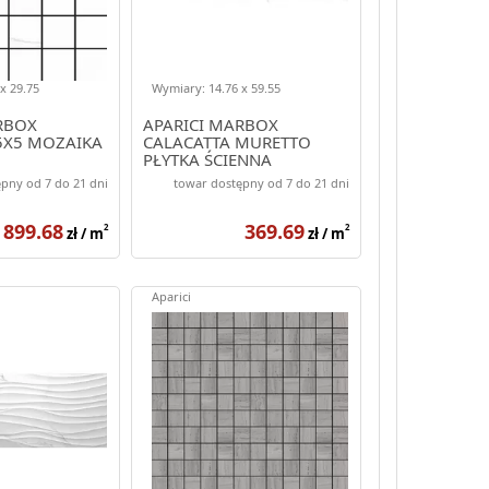
x 29.75
Wymiary: 14.76 x 59.55
RBOX
APARICI MARBOX
5X5 MOZAIKA
CALACATTA MURETTO
PŁYTKA ŚCIENNA
14.76X59.55
pny od 7 do 21 dni
towar dostępny od 7 do 21 dni
899.68
369.69
2
2
zł / m
zł / m
Aparici