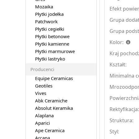
Mozaika
Efekt powier
Płytki jodełka
Grupa doda
Patchwork
Płytki cegiełki
Grupa pods
Płytki betonowe
Kolor:
Płytki kamienne
Płytki marmurowe
Kraj pochod
Płytki lastryko
Kształt:
Producenci
Minimalna ce
Equipe Ceramicas
Geotiles
Mrozoodpo
Vives
Powierzchni
Abk Ceramiche
Absolut Keramika
Rektyfikacja
Alaplana
Struktura:
Aparici
Ape Ceramica
Styl:
Arcana