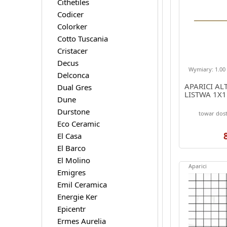
Cithetiles
Codicer
Colorker
Cotto Tuscania
Cristacer
Decus
Wymiary: 1.00 
Delconca
APARICI AL
Dual Gres
LISTWA 1X1
Dune
Durstone
towar dost
Eco Ceramic
El Casa
El Barco
El Molino
Aparici
Emigres
Emil Ceramica
Energie Ker
Epicentr
Ermes Aurelia