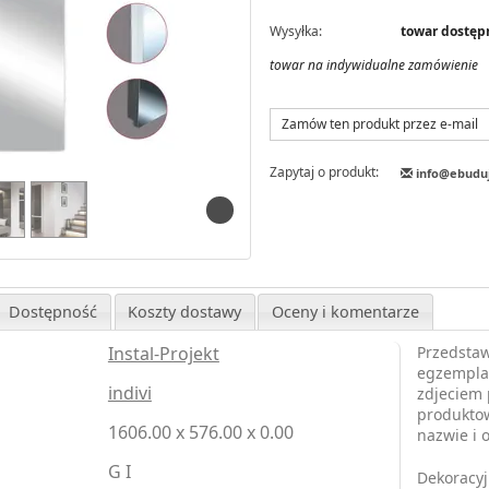
Wysyłka:
towar dostęp
towar na indywidualne zamówienie
Zamów ten produkt przez e-mail
Zapytaj o produkt:
info@ebudu
Dostępność
Koszty dostawy
Oceny i komentarze
Instal-Projekt
Przedstaw
egzemplar
indivi
zdjeciem 
produktow
1606.00 x 576.00 x 0.00
nazwie i 
G I
Dekoracyj