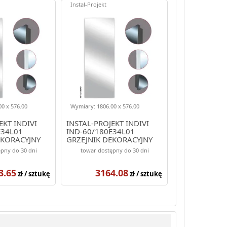
Instal-Projekt
0 x 576.00
Wymiary: 1806.00 x 576.00
EKT INDIVI
INSTAL-PROJEKT INDIVI
E34L01
IND-60/180E34L01
EKORACYJNY
GRZEJNIK DEKORACYJNY
OLOR BIAŁY
1806/576 KOLOR BIAŁY
pny do 30 dni
towar dostępny do 30 dni
(ELEGANTE)
3.65
3164.08
zł / sztukę
zł / sztukę