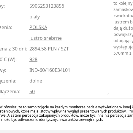
to kolejn
y:
5905253123856
zamaskowa
kwadratow
biały
lustrem b
zenia:
POLSKA
dają dużo
powiększy
lustro srebrne
odbijający
występuj
na z 30 dni:
2894.58 PLN / SZT
570mm z 
0`C (W):
928
wy:
IND-60/160E34L01
czenia:
dolne
łączenia:
50
ć również, że to samo zdjęcie na każdym monitorze będzie wyświetlone w innej k
tleniowych, które mają istotny wpływ na wygląd prezentowanych produktów. Pro
barwę. A zatem percepcja zakupionych produktów, może być inna niż percepcja z
 może być odtworzenie identycznych warunków zewnętrznych.