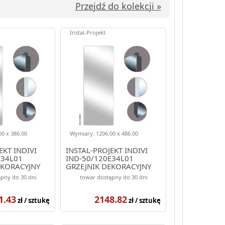
Przejdź do kolekcji »
Instal-Projekt
0 x 386.00
Wymiary: 1206.00 x 486.00
EKT INDIVI
INSTAL-PROJEKT INDIVI
E34L01
IND-50/120E34L01
EKORACYJNY
GRZEJNIK DEKORACYJNY
OLOR WHITE
1206/486 KOLOR BIAŁY
pny do 30 dni
towar dostępny do 30 dni
NTE)
(ELEGANTE)
1.43
2148.82
zł / sztukę
zł / sztukę