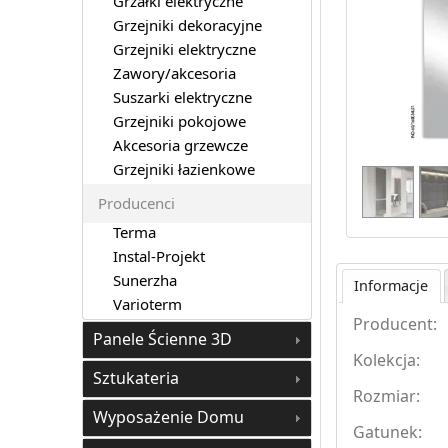
Grzałki elektryczne
Grzejniki dekoracyjne
Grzejniki elektryczne
Zawory/akcesoria
Suszarki elektryczne
Grzejniki pokojowe
Akcesoria grzewcze
Grzejniki łazienkowe
Producenci
Terma
Instal-Projekt
Sunerzha
Informacje
Varioterm
Producent:
Panele Ścienne 3D
Kolekcja:
Sztukateria
Rozmiar:
Wyposażenie Domu
Gatunek: