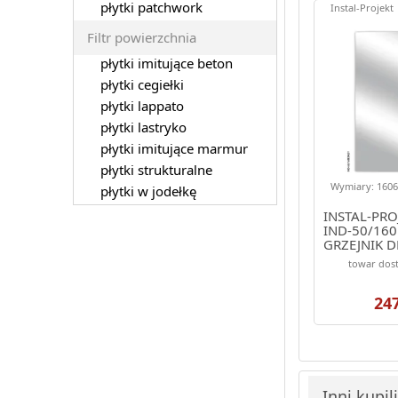
płytki patchwork
Instal-Projekt
Filtr powierzchnia
płytki imitujące beton
płytki cegiełki
płytki lappato
płytki lastryko
płytki imitujące marmur
płytki strukturalne
Wymiary: 1606.
płytki w jodełkę
INSTAL-PRO
IND-50/160
GRZEJNIK 
1606/486 K
towar dost
(ELEGANTE)
24
Inni kupil