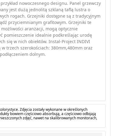
y przykład nowoczesnego designu. Panel grzewczy
ny jest dużą jednolitą szklaną taflą lustra o
ych rogach. Grzejniki dostępne są z tradycyjnym
ądź przyciemnianym grafitowym. Grzejniki te
 możliwości aranżacji, mogą optycznie
ć pomieszczenie idealnie podkreślając urodę
ch się w nich obiektów. Instal-Project INDIVI
ą w trzech szerokościach: 380mm,480mm oraz
podłączeniem dolnym.
olorystyce. Zdjęcia zostały wykonane w określonych
dukty bowiem częściowo absorbują, a częściowo odbijają
amieszczonych zdjęć, nawet na skalibrowanych monitorach,