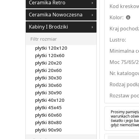
Ceramika Retro
Kod kreskow
Ceramika Nowoczesna
Kolor:
Kabiny I Brodziki
Kraj pochod
Filtr rozmiar
Lustro:
płytki 120x120
Minimalna ce
płytki 120x60
Moc 75/65/2
płytki 20x20
płytki 20x60
Nr. katalogo
płytki 30x30
Rodzaj podłą
płytki 30x60
płytki 30x90
Rozstaw pod
płytki 40x120
płytki 45x45
Prosimy pamięta
płytki 60x60
warunkach oświe
światło i jego 
płytki 80x80
gdyż niemożliwe
płytki 90x90