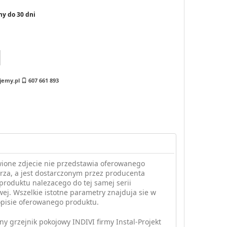
ny do 30 dni
jemy.pl
607 661 893
ione zdjecie nie przedstawia oferowanego
za, a jest dostarczonym przez producenta
produktu nalezacego do tej samej serii
ej. Wszelkie istotne parametry znajduja sie w
opisie oferowanego produktu.
ny grzejnik pokojowy INDIVI firmy Instal-Projekt