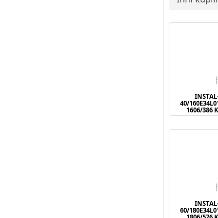
INSTAL
40/160E34L
1606/386 
INSTAL
60/180E34L
1806/576 