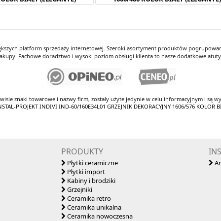
iększych platform sprzedaży internetowej. Szeroki asortyment produktów pogrupowany
kupy. Fachowe doradztwo i wysoki poziom obsługi klienta to nasze dodatkowe atut
rwisie znaki towarowe i nazwy firm, zostały użyte jedynie w celu informacyjnym i są wy
 INSTAL-PROJEKT INDIVI IND-60/160E34L01 GRZEJNIK DEKORACYJNY 1606/576 KOLOR B
PRODUKTY
IN
Płytki ceramiczne
Ar
Płytki import
Kabiny i brodziki
Grzejniki
Ceramika retro
Ceramika unikalna
Ceramika nowoczesna