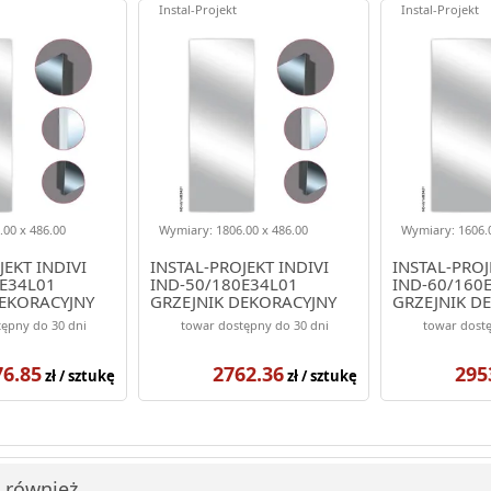
Instal-Projekt
Instal-Projekt
00 x 486.00
Wymiary: 1806.00 x 486.00
Wymiary: 1606.0
JEKT INDIVI
INSTAL-PROJEKT INDIVI
INSTAL-PROJ
E34L01
IND-50/180E34L01
IND-60/160
DEKORACYJNY
GRZEJNIK DEKORACYJNY
GRZEJNIK D
OLOR BIAŁY
1806/486 KOLOR BIAŁY
1606/576 K
ępny do 30 dni
towar dostępny do 30 dni
towar dostę
(ELEGANTE)
(ELEGANTE)
76.85
2762.36
295
zł / sztukę
zł / sztukę
i również