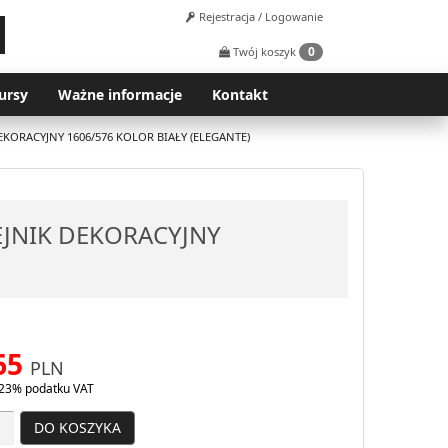
Rejestracja / Logowanie
0
Twój koszyk
ursy
Ważne informacje
Kontakt
EKORACYJNY 1606/576 KOLOR BIAŁY (ELEGANTE)
ZEJNIK DEKORACYJNY
65
PLN
23% podatku VAT
DO KOSZYKA