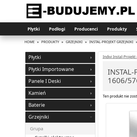
Płytki
Podłogi
Producenci
Produkty
HOME
»
PRODUKTY
»
GRZEJNIKI
»
INSTAL-PROJEKT GRZEJNIKI
Płytki
Indivi Instal-Projekt 
Płytki Importowane
INSTAL-
1606/57
Panele I Deski
Kamień
Ten produkt nie zost
Baterie
Grzejniki
Grupa