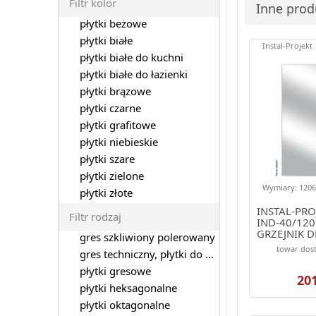
Filtr kolor
Inne produ
płytki beżowe
płytki białe
Instal-Projekt
płytki białe do kuchni
płytki białe do łazienki
płytki brązowe
płytki czarne
płytki grafitowe
płytki niebieskie
płytki szare
płytki zielone
Wymiary: 1206.
płytki złote
INSTAL-PRO
Filtr rodzaj
IND-40/120
GRZEJNIK 
gres szkliwiony polerowany
1206/386 K
towar dost
gres techniczny, płytki do garażu
(ELEGANTE)
płytki gresowe
20
płytki heksagonalne
płytki oktagonalne