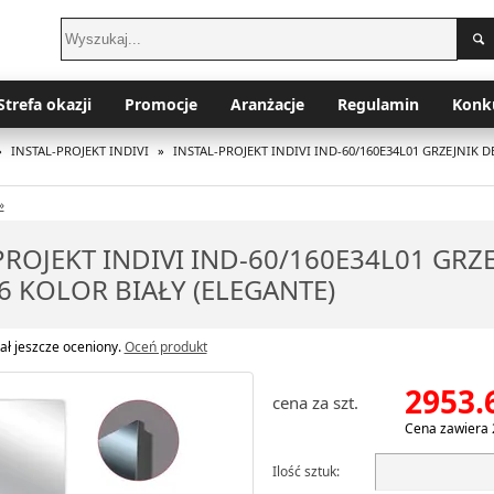
Strefa okazji
Promocje
Aranżacje
Regulamin
Konk
»
INSTAL-PROJEKT INDIVI
»
INSTAL-PROJEKT INDIVI IND-60/160E34L01 GRZEJNIK D
»
PROJEKT INDIVI IND-60/160E34L01 GR
6 KOLOR BIAŁY (ELEGANTE)
ał jeszcze oceniony.
Oceń produkt
2953.
cena za szt.
Cena zawiera 
Ilość sztuk: