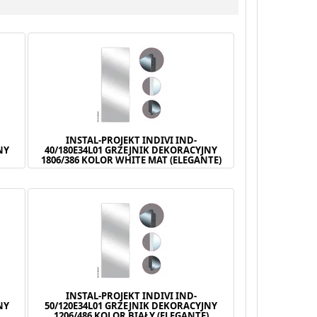
INSTAL-PROJEKT INDIVI IND-
NY
40/180E34L01 GRZEJNIK DEKORACYJNY
)
1806/386 KOLOR WHITE MAT (ELEGANTE)
INSTAL-PROJEKT INDIVI IND-
NY
50/120E34L01 GRZEJNIK DEKORACYJNY
)
1206/486 KOLOR BIAŁY (ELEGANTE)