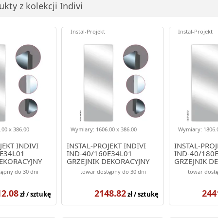
kty z kolekcji Indivi
Instal-Projekt
Instal-Projekt
00 x 386.00
Wymiary: 1606.00 x 386.00
Wymiary: 1806.0
JEKT INDIVI
INSTAL-PROJEKT INDIVI
INSTAL-PROJ
E34L01
IND-40/160E34L01
IND-40/180
DEKORACYJNY
GRZEJNIK DEKORACYJNY
GRZEJNIK D
OLOR BIAŁY
1606/386 KOLOR BIAŁY
1806/386 K
ępny do 30 dni
towar dostępny do 30 dni
towar dostę
(ELEGANTE)
MAT (ELEGA
12.08
2148.82
244
zł / sztukę
zł / sztukę