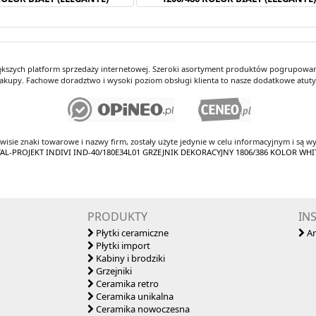
iększych platform sprzedaży internetowej. Szeroki asortyment produktów pogrupowany
kupy. Fachowe doradztwo i wysoki poziom obsługi klienta to nasze dodatkowe atut
rwisie znaki towarowe i nazwy firm, zostały użyte jedynie w celu informacyjnym i są wy
NSTAL-PROJEKT INDIVI IND-40/180E34L01 GRZEJNIK DEKORACYJNY 1806/386 KOLOR WHI
PRODUKTY
IN
Płytki ceramiczne
Ar
Płytki import
Kabiny i brodziki
Grzejniki
Ceramika retro
Ceramika unikalna
Ceramika nowoczesna