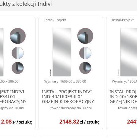
kty z kolekcji Indivi
Instal-Projekt
Instal-Projekt
00 x 386.00
Wymiary: 1606.00 x 386.00
Wymiary: 1806.0
JEKT INDIVI
INSTAL-PROJEKT INDIVI
INSTAL-PROJ
E34L01
IND-40/160E34L01
IND-40/180
DEKORACYJNY
GRZEJNIK DEKORACYJNY
GRZEJNIK D
OLOR BIAŁY
1606/386 KOLOR BIAŁY
1806/386 K
ępny do 30 dni
towar dostępny do 30 dni
towar dostę
(ELEGANTE)
MAT (ELEGA
12.08
2148.82
244
zł / sztukę
zł / sztukę