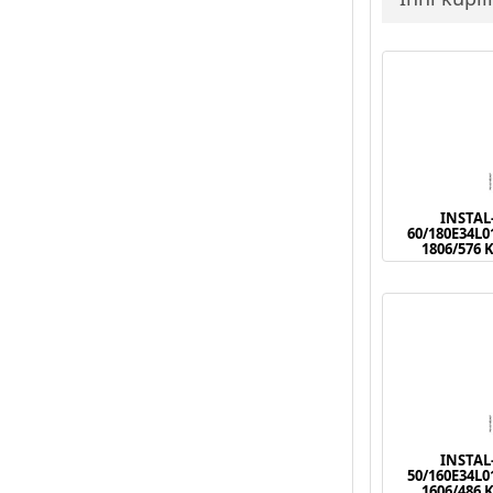
INSTAL
60/180E34L
1806/576 
INSTAL
50/160E34L
1606/486 