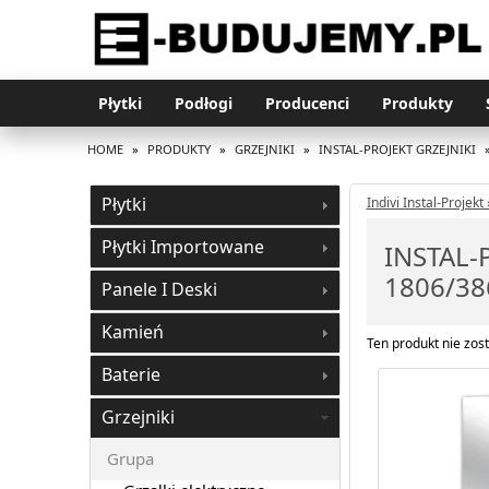
Płytki
Podłogi
Producenci
Produkty
HOME
»
PRODUKTY
»
GRZEJNIKI
»
INSTAL-PROJEKT GRZEJNIKI
Płytki
Indivi Instal-Projekt 
Płytki Importowane
INSTAL-
1806/38
Panele I Deski
Kamień
Ten produkt nie zost
Baterie
Grzejniki
Grupa