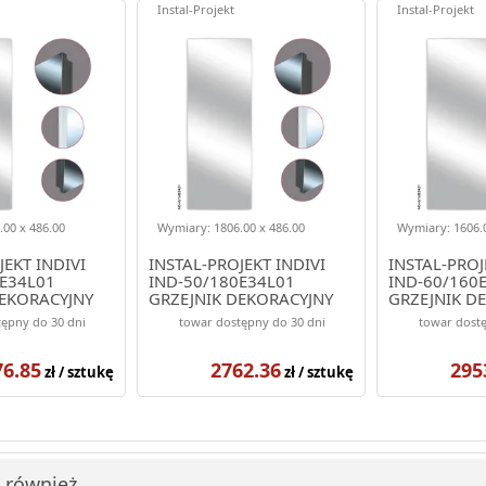
Instal-Projekt
Instal-Projekt
00 x 486.00
Wymiary: 1806.00 x 486.00
Wymiary: 1606.0
JEKT INDIVI
INSTAL-PROJEKT INDIVI
INSTAL-PROJ
E34L01
IND-50/180E34L01
IND-60/160
DEKORACYJNY
GRZEJNIK DEKORACYJNY
GRZEJNIK D
OLOR BIAŁY
1806/486 KOLOR BIAŁY
1606/576 K
ępny do 30 dni
towar dostępny do 30 dni
towar dostę
(ELEGANTE)
(ELEGANTE)
76.85
2762.36
295
zł / sztukę
zł / sztukę
i również