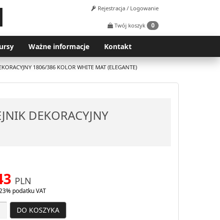
Rejestracja / Logowanie
0
Twój koszyk
ursy
Ważne informacje
Kontakt
DEKORACYJNY 1806/386 KOLOR WHITE MAT (ELEGANTE)
ZEJNIK DEKORACYJNY
43
PLN
23% podatku VAT
DO KOSZYKA