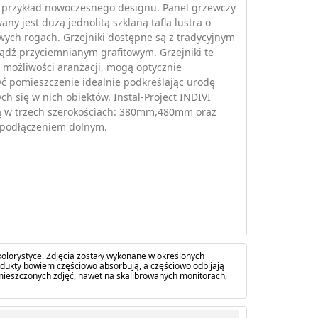
y przykład nowoczesnego designu. Panel grzewczy
ny jest dużą jednolitą szklaną taflą lustra o
ych rogach. Grzejniki dostępne są z tradycyjnym
ądź przyciemnianym grafitowym. Grzejniki te
 możliwości aranżacji, mogą optycznie
ć pomieszczenie idealnie podkreślając urodę
ch się w nich obiektów. Instal-Project INDIVI
ą w trzech szerokościach: 380mm,480mm oraz
podłączeniem dolnym.
olorystyce. Zdjęcia zostały wykonane w określonych
dukty bowiem częściowo absorbują, a częściowo odbijają
amieszczonych zdjęć, nawet na skalibrowanych monitorach,