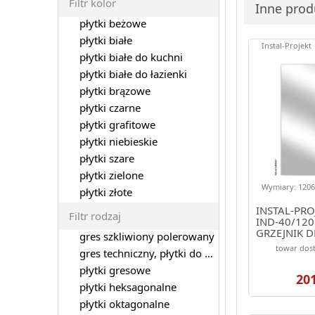
Filtr kolor
Inne produ
płytki beżowe
płytki białe
Instal-Projekt
płytki białe do kuchni
płytki białe do łazienki
płytki brązowe
płytki czarne
płytki grafitowe
płytki niebieskie
płytki szare
płytki zielone
Wymiary: 1206.
płytki złote
INSTAL-PRO
Filtr rodzaj
IND-40/120
GRZEJNIK 
gres szkliwiony polerowany
1206/386 K
towar dost
gres techniczny, płytki do garażu
(ELEGANTE)
płytki gresowe
20
płytki heksagonalne
płytki oktagonalne