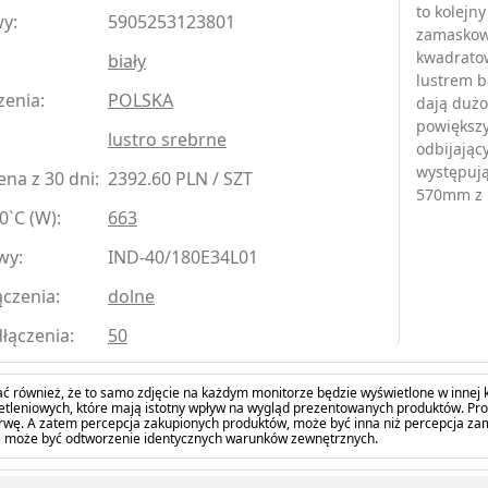
to kolejn
y:
5905253123801
zamaskowa
kwadratow
biały
lustrem b
zenia:
POLSKA
dają dużo
powiększy
lustro srebrne
odbijający
występuj
na z 30 dni:
2392.60 PLN / SZT
570mm z 
0`C (W):
663
wy:
IND-40/180E34L01
czenia:
dolne
łączenia:
50
ć również, że to samo zdjęcie na każdym monitorze będzie wyświetlone w innej k
tleniowych, które mają istotny wpływ na wygląd prezentowanych produktów. Pro
barwę. A zatem percepcja zakupionych produktów, może być inna niż percepcja z
 może być odtworzenie identycznych warunków zewnętrznych.