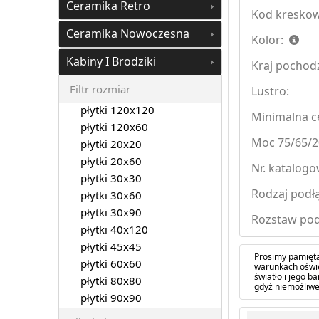
Ceramika Retro
Kod kreskow
Ceramika Nowoczesna
Kolor:
Kabiny I Brodziki
Kraj pochod
Filtr rozmiar
Lustro:
płytki 120x120
Minimalna ce
płytki 120x60
Moc 75/65/2
płytki 20x20
płytki 20x60
Nr. katalogo
płytki 30x30
Rodzaj podłą
płytki 30x60
płytki 30x90
Rozstaw pod
płytki 40x120
płytki 45x45
Prosimy pamięta
płytki 60x60
warunkach oświe
światło i jego 
płytki 80x80
gdyż niemożliwe
płytki 90x90