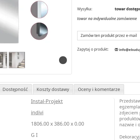
Wysyłka:
towar dostęp
towar na indywidualne zamówienie
Zamów ten produkt przez e-mail
Zapytaj o produkt:
info@ebudu
Dostępność
Koszty dostawy
Oceny i komentarze
Instal-Projekt
Przedstaw
egzemplar
indivi
zdjeciem 
produktow
1806.00 x 386.00 x 0.00
nazwie i 
G I
Dekoracyj