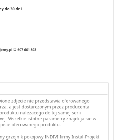
ny do 30 dni
jemy.pl
607 661 893
ione zdjecie nie przedstawia oferowanego
za, a jest dostarczonym przez producenta
produktu nalezacego do tej samej serii
ej. Wszelkie istotne parametry znajduja sie w
opisie oferowanego produktu.
ny grzejnik pokojowy INDIVI firmy Instal-Projekt