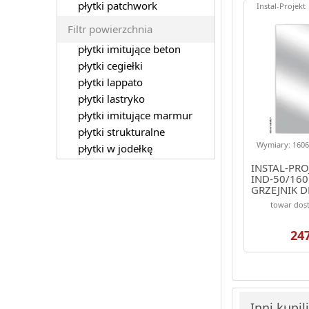
płytki patchwork
Instal-Projekt
Filtr powierzchnia
płytki imitujące beton
płytki cegiełki
płytki lappato
płytki lastryko
płytki imitujące marmur
płytki strukturalne
Wymiary: 1606.
płytki w jodełkę
INSTAL-PRO
IND-50/160
GRZEJNIK 
1606/486 K
towar dost
(ELEGANTE)
24
Inni kupil