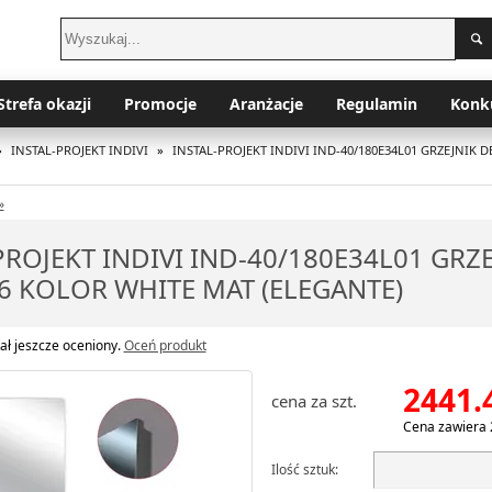
Strefa okazji
Promocje
Aranżacje
Regulamin
Konk
»
INSTAL-PROJEKT INDIVI
»
INSTAL-PROJEKT INDIVI IND-40/180E34L01 GRZEJNIK 
»
PROJEKT INDIVI IND-40/180E34L01 GR
6 KOLOR WHITE MAT (ELEGANTE)
ał jeszcze oceniony.
Oceń produkt
2441.
cena za szt.
Cena zawiera 
Ilość sztuk: