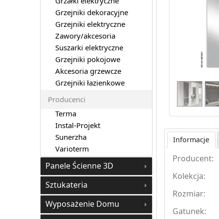
Grzałki elektryczne
Grzejniki dekoracyjne
Grzejniki elektryczne
Zawory/akcesoria
Suszarki elektryczne
Grzejniki pokojowe
Akcesoria grzewcze
Grzejniki łazienkowe
Producenci
Terma
Instal-Projekt
Sunerzha
Informacje
Varioterm
Producent:
Panele Ścienne 3D
Kolekcja:
Sztukateria
Rozmiar:
Wyposażenie Domu
Gatunek: