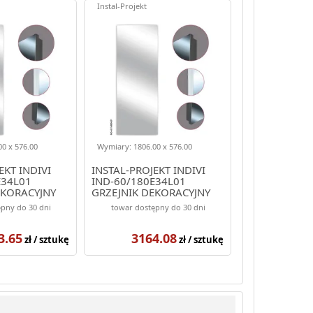
Instal-Projekt
0 x 576.00
Wymiary: 1806.00 x 576.00
EKT INDIVI
INSTAL-PROJEKT INDIVI
E34L01
IND-60/180E34L01
EKORACYJNY
GRZEJNIK DEKORACYJNY
OLOR BIAŁY
1806/576 KOLOR BIAŁY
pny do 30 dni
towar dostępny do 30 dni
(ELEGANTE)
3.65
3164.08
zł / sztukę
zł / sztukę