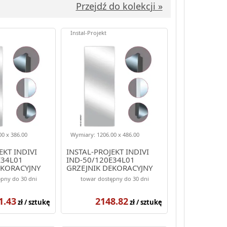
Przejdź do kolekcji »
Instal-Projekt
0 x 386.00
Wymiary: 1206.00 x 486.00
EKT INDIVI
INSTAL-PROJEKT INDIVI
E34L01
IND-50/120E34L01
EKORACYJNY
GRZEJNIK DEKORACYJNY
OLOR WHITE
1206/486 KOLOR BIAŁY
pny do 30 dni
towar dostępny do 30 dni
NTE)
(ELEGANTE)
1.43
2148.82
zł / sztukę
zł / sztukę