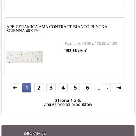
APE CERAMICA AMA CONTRACT BIANCO PŁYTKA
ŚCIENNA 40X120
Wymiary: 40.00 x 120.00 x 1.05
2
192.38
zł/m
⇤
1
2
3
4
5
6
→
⇥
...
Strona 1 z 6.
Znaleziono 63 produktów
INFORMACJE