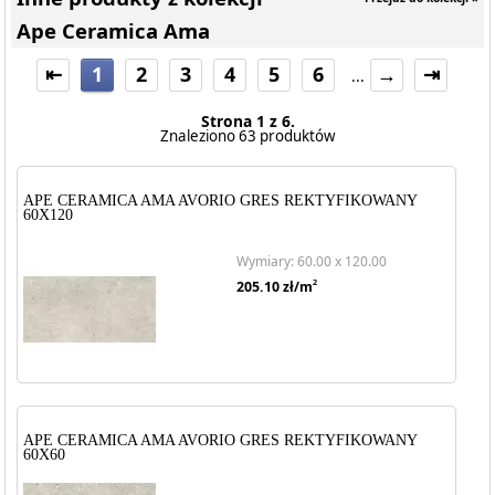
Ape Ceramica Ama
⇤
1
2
3
4
5
6
→
⇥
...
Strona 1 z 6.
Znaleziono 63 produktów
APE CERAMICA AMA AVORIO GRES REKTYFIKOWANY
60X120
Wymiary: 60.00 x 120.00
2
205.10
zł/m
APE CERAMICA AMA AVORIO GRES REKTYFIKOWANY
60X60