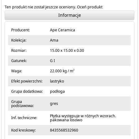
Ten produkt nie został jeszcze oceniony.
Oceń produkt
Informacje
Producent:
Ape Ceramica
Kolekcja:
Ama
Rozmiar:
15.00 x 15.00 x 0.00
Gatunek:
G I
2
Waga:
22.000 kg / m
Efekt powierzchni:
lastryko
Grupa dodatkowa:
podłoga
Grupa
gres
podstawowa:
Płytka występuje w różnych wzorach.
Inf. techniczne:
pakowana losowo
Kod kreskowy:
8435568532960