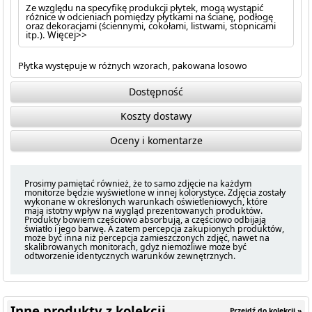
Ze względu na specyfikę produkcji płytek, mogą wystąpić
różnice w odcieniach pomiędzy płytkami na ścianę, podłogę
oraz dekoracjami (ściennymi, cokołami, listwami, stopnicami
itp.).
Więcej>>
Płytka występuje w różnych wzorach, pakowana losowo
Dostępność
Koszty dostawy
Oceny i komentarze
Prosimy pamiętać również, że to samo zdjęcie na każdym
monitorze będzie wyświetlone w innej kolorystyce. Zdjęcia zostały
wykonane w określonych warunkach oświetleniowych, które
mają istotny wpływ na wygląd prezentowanych produktów.
Produkty bowiem częściowo absorbują, a częściowo odbijają
światło i jego barwę. A zatem percepcja zakupionych produktów,
może być inna niż percepcja zamieszczonych zdjęć, nawet na
skalibrowanych monitorach, gdyż niemożliwe może być
odtworzenie identycznych warunków zewnętrznych.
Inne produkty z kolekcji
Przejdź do kolekcji »