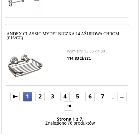
ANDEX CLASSIC MYDELNICZKA 14 AŻUROWA CHROM
(016/CC)
Wymiary: 13.50 x 4.80
114.83
zł/szt.
⇤
1
2
3
4
5
6
7
→
...
⇥
Strona 1 z 7.
Znaleziono 76 produktów