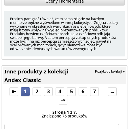
Oceny i komentarze
Prosimy pamiętać również, że to samo zdjęcie na każdym
monitorze będzie wyświetlone w innej kolorystyce. Zdjęcia zostały
wykonane w określonych warunkach oświetleniowych, które
mają istotny wpływ na wygląd prezentowanych produktów.
Produkty bowiem częściowo absorbują, a częściowo odbijają
światło i jego barwę. A zatem percepcja zakupionych produktów,
może być inna niż percepcja zamieszczonych zdjęć, nawet na
skalibrowanych monitorach, gdyż niemożliwe może być
odtworzenie identycznych warunków zewnętrznych.
Inne produkty z kolekcji
Przejdź do kolekcji »
Andex Classic
⇤
1
2
3
4
5
6
7
→
...
⇥
Strona 1 z 7.
Znaleziono 76 produktów