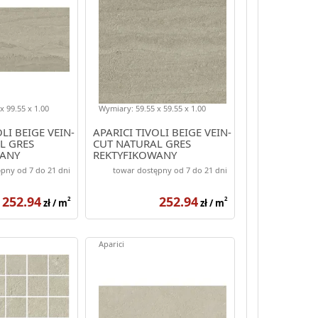
x 99.55 x 1.00
Wymiary: 59.55 x 59.55 x 1.00
LI BEIGE VEIN-
APARICI TIVOLI BEIGE VEIN-
L GRES
CUT NATURAL GRES
WANY
REKTYFIKOWANY
59.55X59.55
pny od 7 do 21 dni
towar dostępny od 7 do 21 dni
252.94
252.94
2
2
zł / m
zł / m
Aparici