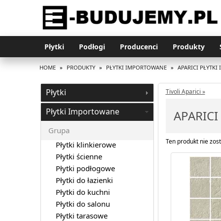
Płytki
Podłogi
Producenci
Produkty
HOME
»
PRODUKTY
»
PŁYTKI IMPORTOWANE
»
APARICI PŁYTK
Płytki
Tivoli Aparici »
Płytki Importowane
APARICI
Grupa
Ten produkt nie zost
Płytki klinkierowe
Płytki ścienne
Płytki podłogowe
Płytki do łazienki
Płytki do kuchni
Płytki do salonu
Płytki tarasowe