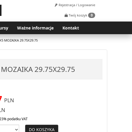
Rejestracja / Logowanie
0
Twój koszyk
ursy
Ważne informacje
Kontakt
X5 MOZAIKA 29.75X29.75
 MOZAIKA 29.75X29.75
7
PLN
LN
23% podatku VAT
DO KOSZYKA