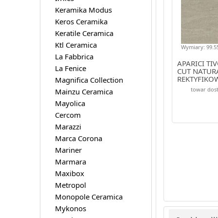
Keramika Modus
Keros Ceramika
Keratile Ceramica
Ktl Ceramica
Wymiary: 99.55
La Fabbrica
APARICI TIV
La Fenice
CUT NATUR
REKTYFIKO
Magnifica Collection
99.55X99.5
towar dost
Mainzu Ceramica
Mayolica
Cercom
Marazzi
Marca Corona
Mariner
Marmara
Maxibox
Metropol
Monopole Ceramica
Mykonos