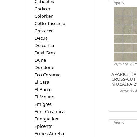
Cithetiles
Aparici
Codicer
Colorker
Cotto Tuscania
Cristacer
Decus
Delconca
Dual Gres
Dune
Wymiary: 29.75
Durstone
APARICI TIV
Eco Ceramic
CROSS-CUT
El Casa
MOZAIKA 2
El Barco
towar dost
El Molino
Emigres
Emil Ceramica
Energie Ker
Aparici
Epicentr
Ermes Aurelia