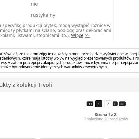
nie
rustykalny
 specyfikę produkcji płytek, mogą wystąpić różnice w
między płytkami na ścianę, podłogę oraz dekoracjami
kołami, listwami, stopnicami itp.).
Więcej>>
ć również, że to samo zdjęcie na każdym monitorze będzie wyświetlone w innej k
tleniowych, które mają istotny wpływ na wygląd prezentowanych produktów. Pro
barwę. A zatem percepcja zakupionych produktów, może być inna niż percepcja z
 może być odtworzenie identycznych warunków zewnętrznych.
kty z kolekcji Tivoli
<<
1
2
>
>>
Strona 1 z 2.
Znaleziono 20 produktów