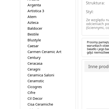
Struktura:
Argenta
Artistica 3
Styl:
Atem
Ze względu na
Azteca
odcieniach po
(ściennymi, co
Baldocer
Bestile
Blustyle
Prosimy pamięta
Caesar
warunkach oświe
światło i jego 
Carmen Ceramic Art
gdyż niemożliwe
Century
Ceracasa
Inne produ
Ceragni
Ceramica Saloni
Ceramstic
Cicogres
Cifre
Cil Decor
Cisa Ceramiche