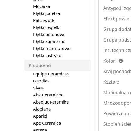
Mozaika
Antypoślizg
Płytki jodełka
Efekt powier
Patchwork
Płytki cegiełki
Grupa doda
Płytki betonowe
Grupa pods
Płytki kamienne
Płytki marmurowe
Inf. technicz
Płytki lastryko
Kolor:
Producenci
Kraj pochod
Equipe Ceramicas
Geotiles
Kształt:
Vives
Minimalna ce
Abk Ceramiche
Absolut Keramika
Mrozoodpo
Alaplana
Powierzchni
Aparici
Ape Ceramica
Stopień ście
Arcana