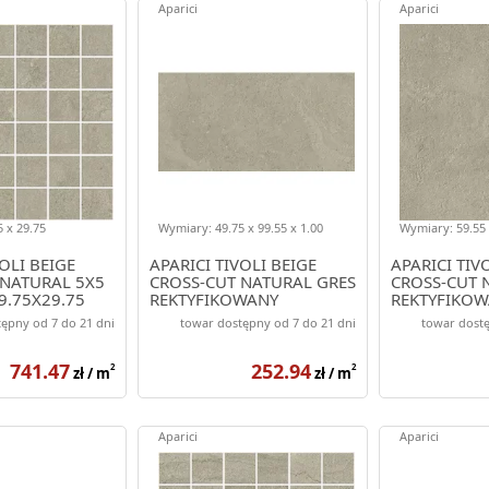
Aparici
Aparici
 x 29.75
Wymiary: 49.75 x 99.55 x 1.00
Wymiary: 59.55 
OLI BEIGE
APARICI TIVOLI BEIGE
APARICI TIV
 NATURAL 5X5
CROSS-CUT NATURAL GRES
CROSS-CUT 
9.75X29.75
REKTYFIKOWANY
REKTYFIKO
49.75X99.55
59.55X59.55
ępny od 7 do 21 dni
towar dostępny od 7 do 21 dni
towar dostę
741.47
252.94
2
2
zł / m
zł / m
Aparici
Aparici