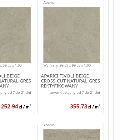
Aparici
x 59.55 x 1.00
Wymiary: 99.55 x 99.55 x 1.00
OLI BEIGE
APARICI TIVOLI BEIGE
NATURAL GRES
CROSS-CUT NATURAL GRES
WANY
REKTYFIKOWANY
99.55X99.55
pny od 7 do 21 dni
towar dostępny od 7 do 21 dni
252.94
355.73
2
2
zł / m
zł / m
Aparici