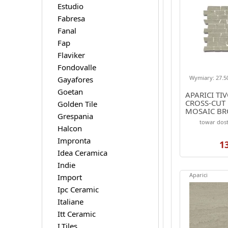
Estudio
Fabresa
Fanal
Fap
Flaviker
Fondovalle
Wymiary: 27.50
Gayafores
Goetan
APARICI TIV
CROSS-CUT
Golden Tile
MOSAIC BR
Grespania
towar dost
Halcon
Impronta
1
Idea Ceramica
Indie
Aparici
Import
Ipc Ceramic
Italiane
Itt Ceramic
I.Tiles