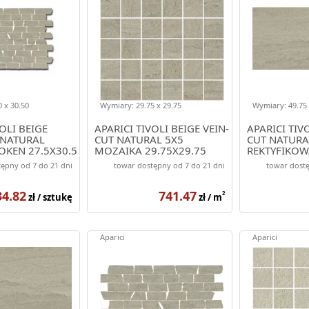
 x 30.50
Wymiary: 29.75 x 29.75
Wymiary: 49.75 
OLI BEIGE
APARICI TIVOLI BEIGE VEIN-
APARICI TIVO
 NATURAL
CUT NATURAL 5X5
CUT NATURA
OKEN 27.5X30.5
MOZAIKA 29.75X29.75
REKTYFIKO
49.75X99.55
ępny od 7 do 21 dni
towar dostępny od 7 do 21 dni
towar dostę
34.82
741.47
2
zł / sztukę
zł / m
Aparici
Aparici