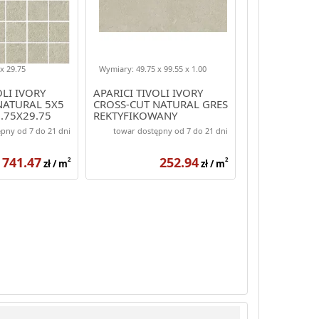
x 29.75
Wymiary: 49.75 x 99.55 x 1.00
OLI IVORY
APARICI TIVOLI IVORY
NATURAL 5X5
CROSS-CUT NATURAL GRES
.75X29.75
REKTYFIKOWANY
49.75X99.55
pny od 7 do 21 dni
towar dostępny od 7 do 21 dni
741.47
252.94
2
2
zł / m
zł / m