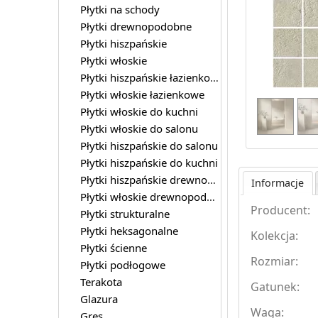
Płytki na schody
Płytki drewnopodobne
Płytki hiszpańskie
Płytki włoskie
Płytki hiszpańskie łazienkowe
Płytki włoskie łazienkowe
Płytki włoskie do kuchni
Płytki włoskie do salonu
Płytki hiszpańskie do salonu
Płytki hiszpańskie do kuchni
Płytki hiszpańskie drewnopodobne
Informacje
Płytki włoskie drewnopodobne
Producent:
Płytki strukturalne
Płytki heksagonalne
Kolekcja:
Płytki ścienne
Rozmiar:
Płytki podłogowe
Terakota
Gatunek:
Glazura
Waga:
Gres