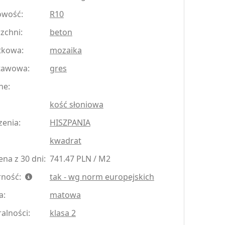
owość:
R10
zchni:
beton
tkowa:
mozaika
tawowa:
gres
ne:
kość słoniowa
zenia:
HISZPANIA
kwadrat
na z 30 dni:
741.47 PLN / M2
rność:
tak - wg norm europejskich
a:
matowa
ralności:
klasa 2