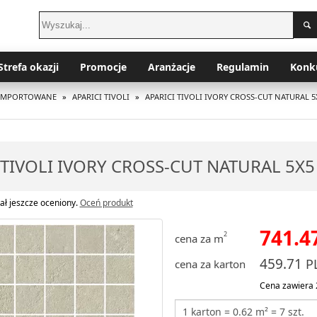
Strefa okazji
Promocje
Aranżacje
Regulamin
Konk
I IMPORTOWANE
»
APARICI TIVOLI
»
APARICI TIVOLI IVORY CROSS-CUT NATURAL 5
 TIVOLI IVORY CROSS-CUT NATURAL 5X5
ał jeszcze oceniony.
Oceń produkt
741.4
2
cena za m
459.71
P
cena za karton
Cena zawiera 