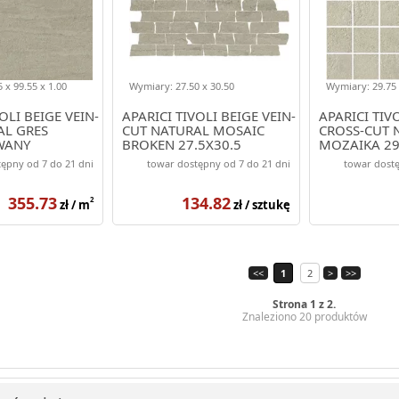
 x 99.55 x 1.00
Wymiary: 27.50 x 30.50
Wymiary: 29.75 
OLI BEIGE VEIN-
APARICI TIVOLI BEIGE VEIN-
APARICI TIV
AL GRES
CUT NATURAL MOSAIC
CROSS-CUT 
WANY
BROKEN 27.5X30.5
MOZAIKA 29
5
ępny od 7 do 21 dni
towar dostępny od 7 do 21 dni
towar dostę
355.73
134.82
2
zł / m
zł / sztukę
<<
1
2
>
>>
Strona 1 z 2.
Znaleziono 20 produktów