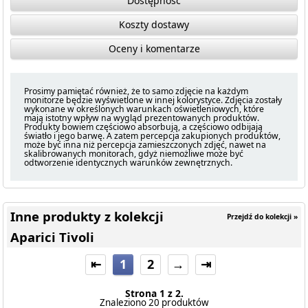
Dostępność
Koszty dostawy
Oceny i komentarze
Prosimy pamiętać również, że to samo zdjęcie na każdym
monitorze będzie wyświetlone w innej kolorystyce. Zdjęcia zostały
wykonane w określonych warunkach oświetleniowych, które
mają istotny wpływ na wygląd prezentowanych produktów.
Produkty bowiem częściowo absorbują, a częściowo odbijają
światło i jego barwę. A zatem percepcja zakupionych produktów,
może być inna niż percepcja zamieszczonych zdjęć, nawet na
skalibrowanych monitorach, gdyż niemożliwe może być
odtworzenie identycznych warunków zewnętrznych.
Inne produkty z kolekcji
Przejdź do kolekcji »
Aparici Tivoli
⇤
1
2
→
⇥
Strona 1 z 2.
Znaleziono 20 produktów