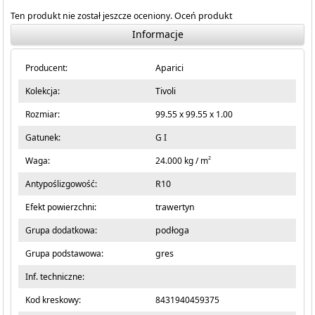
Ten produkt nie został jeszcze oceniony.
Oceń produkt
Informacje
Producent:
Aparici
Kolekcja:
Tivoli
Rozmiar:
99.55 x 99.55 x 1.00
Gatunek:
G I
2
Waga:
24.000 kg / m
Antypoślizgowość:
R10
Efekt powierzchni:
trawertyn
Grupa dodatkowa:
podłoga
Grupa podstawowa:
gres
Inf. techniczne:
Kod kreskowy:
8431940459375