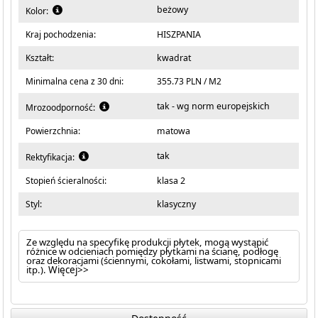
beżowy
Kolor:
Kraj pochodzenia:
HISZPANIA
Kształt:
kwadrat
Minimalna cena z 30 dni:
355.73 PLN / M2
tak - wg norm europejskich
Mrozoodporność:
Powierzchnia:
matowa
tak
Rektyfikacja:
Stopień ścieralności:
klasa 2
Styl:
klasyczny
Ze względu na specyfikę produkcji płytek, mogą wystąpić
różnice w odcieniach pomiędzy płytkami na ścianę, podłogę
oraz dekoracjami (ściennymi, cokołami, listwami, stopnicami
itp.).
Więcej>>