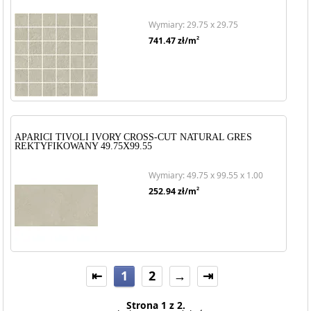
Wymiary: 29.75 x 29.75
2
741.47
zł/m
APARICI TIVOLI IVORY CROSS-CUT NATURAL GRES
REKTYFIKOWANY 49.75X99.55
Wymiary: 49.75 x 99.55 x 1.00
2
252.94
zł/m
⇤
1
2
→
⇥
Strona 1 z 2.