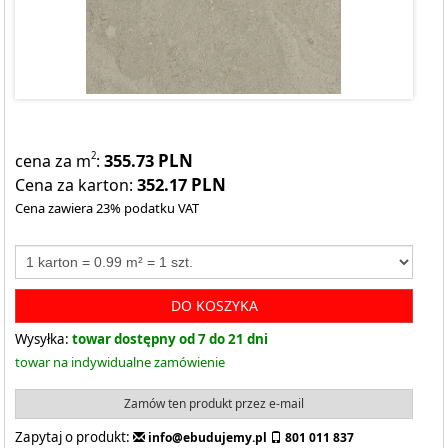
355.73
PLN
2
cena za m
:
352.17
PLN
Cena za karton:
Cena zawiera 23% podatku VAT
DO KOSZYKA
Wysyłka:
towar dostępny od 7 do 21 dni
towar na indywidualne zamówienie
Zamów ten produkt przez e-mail
Zapytaj o produkt:
info@ebudujemy.pl
801 011 837