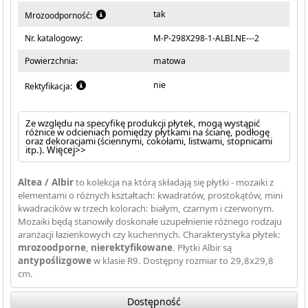
tak
Mrozoodporność:
Nr. katalogowy:
M-P-298X298-1-ALBI.NE---2
Powierzchnia:
matowa
nie
Rektyfikacja:
Ze względu na specyfikę produkcji płytek, mogą wystąpić
różnice w odcieniach pomiędzy płytkami na ścianę, podłogę
oraz dekoracjami (ściennymi, cokołami, listwami, stopnicami
itp.).
Więcej>>
Altea / Albir
to kolekcja na którą składają się płytki - mozaiki z
elementami o różnych kształtach: kwadratów, prostokątów, mini
kwadracików w trzech kolorach: białym, czarnym i czerwonym.
Mozaiki będą stanowiły doskonałe uzupełnienie różnego rodzaju
aranżacji łazienkowych czy kuchennych. Charakterystyka płytek:
mrozoodporne
,
nierektyfikowane
. Płytki Albir są
antypoślizgowe
w klasie R9. Dostępny rozmiar to 29,8x29,8
cm.
Dostępność