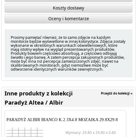
Koszty dostawy
Oceny i komentarze
Prosimy pamiętać również, że to samo zdjęcie na każdym
monitorze będzie wyświetlone w innej kolorystyce. Zdjęcia zostały
wykonane w określonych warunkach oświetleniowych, które
mają istotny wpływ na wygląd prezentowanych produktów.
Produkty bowiem częściowo absorbują, a częściowo odbijają
światło i jego barwę. A zatem percepcja zakupionych produktów,
może być inna niż percepcja zamieszczonych zdjęć, nawet na
skalibrowanych monitorach, gdyż niemożliwe może być
odtworzenie identycznych warunków zewnętrznych.
Inne produkty z kolekcji
Przejdź do kolekcji »
Paradyż Altea / Albir
PARADYŻ ALBIR BIANCO K.2.3X4.8 MOZAIKA 29.8X29.8
Wymiary: 29.80 x 29.80 x 0.80