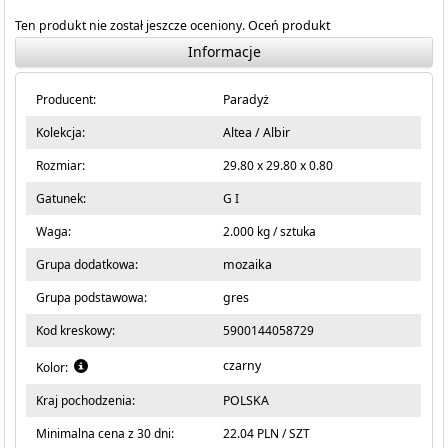
Ten produkt nie został jeszcze oceniony.
Oceń produkt
Informacje
Producent:
Paradyż
Kolekcja:
Altea / Albir
Rozmiar:
29.80 x 29.80 x 0.80
Gatunek:
G I
Waga:
2.000 kg / sztuka
Grupa dodatkowa:
mozaika
Grupa podstawowa:
gres
Kod kreskowy:
5900144058729
czarny
Kolor:
Kraj pochodzenia:
POLSKA
Minimalna cena z 30 dni:
22.04 PLN / SZT