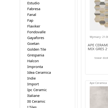
Estudio
Fabresa
Fanal
Fap
Flaviker
Fondovalle
Wymiary: 21.00
Gayafores
Goetan
APE CERAM
MIX GRES 2
Golden Tile
Grespania
towar dost
Halcon
Impronta
Idea Ceramica
Indie
Ape Ceramica
Import
Ipc Ceramic
Italiane
Itt Ceramic
I.Tiles