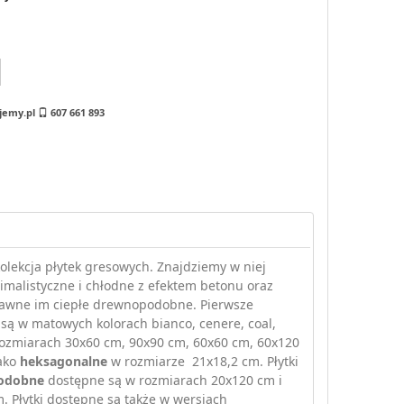
jemy.pl
607 661 893
olekcja płytek gresowych. Znajdziemy w niej
nimalistyczne i chłodne z efektem betonu oraz
tawne im ciepłe drewnopodobne. Pierwsze
są w matowych kolorach bianco, cenere, coal,
ozmiarach 30x60 cm, 90x90 cm, 60x60 cm, 60x120
ako
heksagonalne
w rozmiarze 21x18,2 cm. Płytki
odobne
dostępne są w rozmiarach 20x120 cm i
. Płytki dostępne są także w wersjach