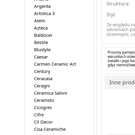
Struktura:
Argenta
Artistica 3
Styl:
Atem
Ze względu na
Azteca
odcieniach po
(ściennymi, co
Baldocer
Bestile
Blustyle
Prosimy pamięta
Caesar
warunkach oświe
światło i jego 
Carmen Ceramic Art
gdyż niemożliwe
Century
Ceracasa
Inne prod
Ceragni
Ceramica Saloni
Ceramstic
Cicogres
Cifre
Cil Decor
Cisa Ceramiche