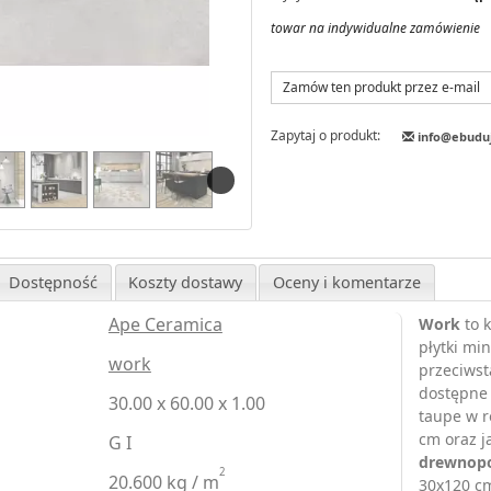
towar na indywidualne zamówienie
Zamów ten produkt przez e-mail
Zapytaj o produkt:
info@ebudu
Dostępność
Koszty dostawy
Oceny i komentarze
Ape Ceramica
Work
to k
płytki mi
work
przeciws
dostępne 
30.00 x 60.00 x 1.00
taupe w r
cm oraz j
G I
drewnop
2
20.600 kg / m
30x120 cm