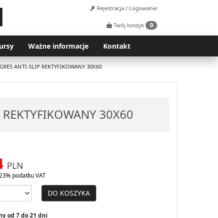
Rejestracja / Logowanie
0
Twój koszyk
ursy
Ważne informacje
Kontakt
GRES ANTI-SLIP REKTYFIKOWANY 30X60
P REKTYFIKOWANY 30X60
4
PLN
23% podatku VAT
DO KOSZYKA
y od 7 do 21 dni