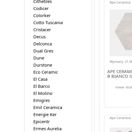
Cithetiles
Ape Ceramica
Codicer
Colorker
Cotto Tuscania
Cristacer
Decus
Delconca
Dual Gres
Dune
Wymiary: 21.00
Durstone
APE CERAM
Eco Ceramic
B BIANCO G
El Casa
El Barco
towar dost
El Molino
Emigres
Emil Ceramica
Energie Ker
Ape Ceramica
Epicentr
Ermes Aurelia