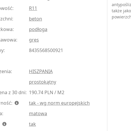
antypośli
owość:
R11
także jak
powierzch
zchni:
beton
tkowa:
podłoga
tawowa:
gres
y:
8435568500921
zenia:
HISZPANIA
prostokątny
na z 30 dni:
190.74 PLN / M2
rność:
tak - wg norm europejskich
a:
matowa
:
tak