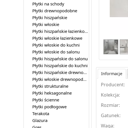
Płytki na schody
Płytki drewnopodobne
Płytki hiszpańskie
Płytki włoskie
Płytki hiszpańskie łazienkowe
Płytki włoskie łazienkowe
Płytki włoskie do kuchni
Płytki włoskie do salonu
Płytki hiszpańskie do salonu
Płytki hiszpańskie do kuchni
Płytki hiszpańskie drewnopodobne
Informacje
Płytki włoskie drewnopodobne
Producent:
Płytki strukturalne
Płytki heksagonalne
Kolekcja:
Płytki ścienne
Rozmiar:
Płytki podłogowe
Terakota
Gatunek:
Glazura
Waga:
Gres