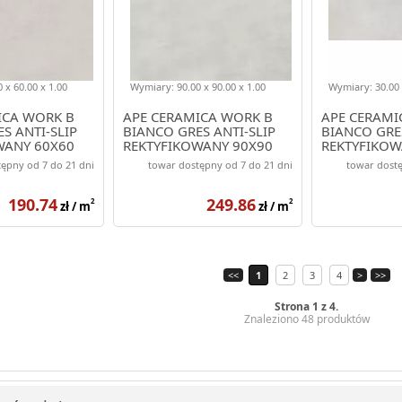
 x 60.00 x 1.00
Wymiary: 90.00 x 90.00 x 1.00
Wymiary: 30.00 
ICA WORK B
APE CERAMICA WORK B
APE CERAMI
S ANTI-SLIP
BIANCO GRES ANTI-SLIP
BIANCO GRE
WANY 60X60
REKTYFIKOWANY 90X90
REKTYFIKOW
ępny od 7 do 21 dni
towar dostępny od 7 do 21 dni
towar dostę
190.74
249.86
2
2
zł / m
zł / m
<<
1
2
3
4
>
>>
Strona 1 z 4.
Znaleziono 48 produktów