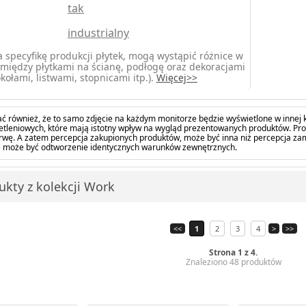
tak
industrialny
 specyfikę produkcji płytek, mogą wystąpić różnice w
między płytkami na ścianę, podłogę oraz dekoracjami
kołami, listwami, stopnicami itp.).
Więcej>>
ć również, że to samo zdjęcie na każdym monitorze będzie wyświetlone w innej k
tleniowych, które mają istotny wpływ na wygląd prezentowanych produktów. Pro
barwę. A zatem percepcja zakupionych produktów, może być inna niż percepcja z
 może być odtworzenie identycznych warunków zewnętrznych.
ukty z kolekcji Work
<<
1
2
3
4
>
>>
Strona 1 z 4.
Znaleziono 48 produktów