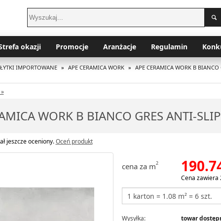
Strefa okazji
Promocje
Aranżacje
Regulamin
Konk
PŁYTKI IMPORTOWANE
»
APE CERAMICA WORK
»
APE CERAMICA WORK B BIANCO 
 »
AMICA WORK B BIANCO GRES ANTI-SLI
ał jeszcze oceniony.
Oceń produkt
190.7
2
cena za m
Cena zawiera 
Wysyłka:
towar dostępn