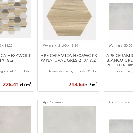
 x 18.20
Wymiary: 21.00 x 18.20
Wymiary: 30.00 
ICA HEXAWORK
APE CERAMICA HEXAWORK
APE CERAMI
1X18.2
W NATURAL GRES 21X18.2
BIANCO GRES
REKTYFIKOW
ępny od 7 do 21 dni
towar dostępny od 7 do 21 dni
towar dostę
226.41
213.63
2
2
zł / m
zł / m
Ape Ceramica
Ape Ceramica