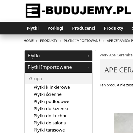
Płytki
Podłogi
Producenci
Produkty
HOME
»
PRODUKTY
»
PŁYTKI IMPORTOWANE
»
APE CERAMICA 
Płytki
Work Ape Ceramica
Płytki Importowane
APE CER
Grupa
Ten produkt nie zost
Płytki klinkierowe
Płytki ścienne
Płytki podłogowe
Płytki do łazienki
Płytki do kuchni
Płytki do salonu
Płytki tarasowe