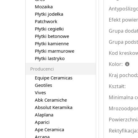
Mozaika
Antypoślizg
Płytki jodełka
Efekt powier
Patchwork
Płytki cegiełki
Grupa doda
Płytki betonowe
Grupa pods
Płytki kamienne
Płytki marmurowe
Kod kreskow
Płytki lastryko
Kolor:
Producenci
Kraj pochod
Equipe Ceramicas
Geotiles
Kształt:
Vives
Minimalna ce
Abk Ceramiche
Absolut Keramika
Mrozoodpo
Alaplana
Powierzchni
Aparici
Ape Ceramica
Rektyfikacja
Arcana