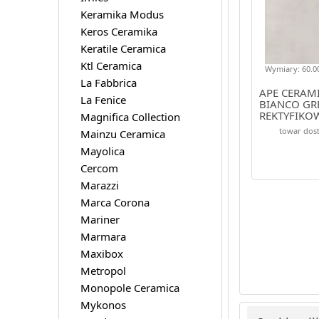
Keramika Modus
Keros Ceramika
Keratile Ceramica
Ktl Ceramica
Wymiary: 60.00
La Fabbrica
APE CERAM
La Fenice
BIANCO GRE
REKTYFIKO
Magnifica Collection
towar dost
Mainzu Ceramica
Mayolica
Cercom
Marazzi
Marca Corona
Mariner
Marmara
Maxibox
Metropol
Monopole Ceramica
Mykonos