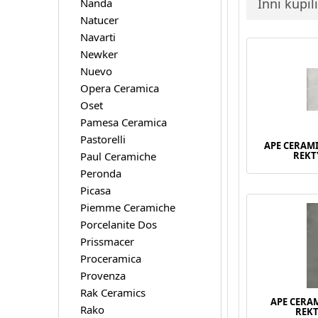
Inni kupil
Nanda
Natucer
Navarti
Newker
Nuevo
Opera Ceramica
Oset
Pamesa Ceramica
Pastorelli
APE CERAM
Paul Ceramiche
REKT
Peronda
Picasa
Piemme Ceramiche
Porcelanite Dos
Prissmacer
Proceramica
Provenza
Rak Ceramics
APE CERA
Rako
REK